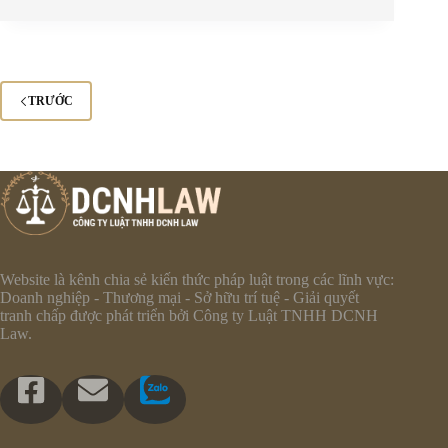
TRƯỚC
Website là kênh chia sẻ kiến thức pháp luật trong các lĩnh vực:
Doanh nghiệp - Thương mại - Sở hữu trí tuệ - Giải quyết
tranh chấp được phát triển bởi Công ty Luật TNHH DCNH
Law.