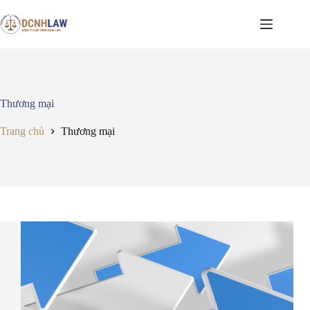
Chuyển
đến
phần
nội
dung
Thương mại
Trang chủ
Thương mại