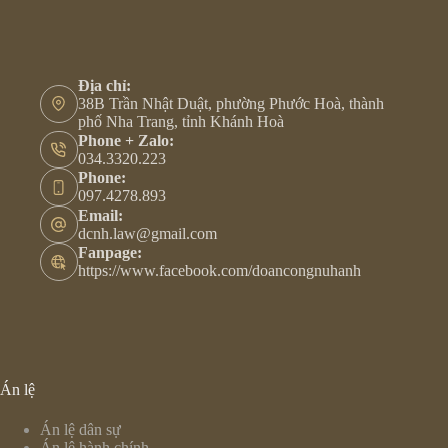
Địa chỉ:
38B Trần Nhật Duật, phường Phước Hoà, thành
phố Nha Trang, tỉnh Khánh Hoà
Phone + Zalo:
034.3320.223
Phone:
097.4278.893
Email:
dcnh.law@gmail.com
Fanpage:
https://www.facebook.com/doancongnuhanh
Án lệ
Án lệ dân sự
Án lệ hành chính