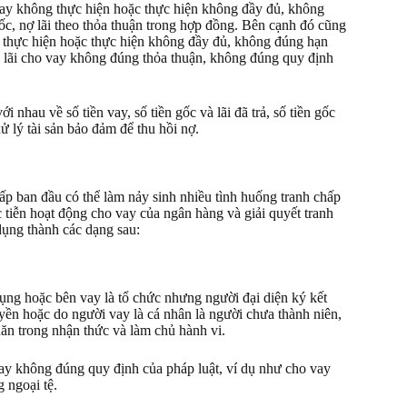
vay không thực hiện hoặc thực hiện không đầy đủ, không
ốc, nợ lãi theo thỏa thuận trong hợp đồng. Bên cạnh đó cũng
g thực hiện hoặc thực hiện không đầy đủ, không đúng hạn
h lãi cho vay không đúng thỏa thuận, không đúng quy định
i nhau về số tiền vay, số tiền gốc và lãi đã trả, số tiền gốc
ử lý tài sản bảo đảm để thu hồi nợ.
ấp ban đầu có thể làm nảy sinh nhiều tình huống tranh chấp
c tiễn hoạt động cho vay của ngân hàng và giải quyết tranh
dụng thành các dạng sau:
dụng hoặc bên vay là tổ chức nhưng người đại diện ký kết
ền hoặc do người vay là cá nhân là người chưa thành niên,
hăn trong nhận thức và làm chủ hành vi.
vay không đúng quy định của pháp luật, ví dụ như cho vay
 ngoại tệ.