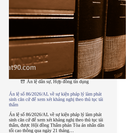
Án lệ dân sự
,
Hợp đồng tín dụng
Án lệ số 86/2026/AL về sự kiện pháp lý làm phát
sinh căn cứ để xem xét kháng nghị theo thủ tục tái
thẩm
Án lệ số 86/2026/AL về sự kiện pháp lý làm phát
sinh căn cứ để xem xét kháng nghị theo thủ tục tái
thẩm, được Hội đồng Thẩm phán Tòa án nhân dân
tối cao thông qua ngày 21 tháng…