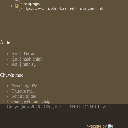
Fanpage:
https://www.facebook.com/doancongnuhanh
Án lệ
Án lệ dân sự
Án lệ hành chính
Án lệ hình sự
Chuyên mục
Doanh nghiệp
Thương mại
Sở hữu trí tuệ
Giải quyết tranh chấp
Copyright © 2026 - Công ty Luật TNHH DCNH Law
Website by