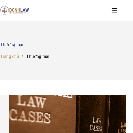
Chuyển
đến
phần
nội
dung
Thương mại
Trang chủ
Thương mại