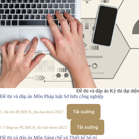
Đề thi và đáp án Kỳ thi đại diệ
Đề thi và đáp án Môn Pháp luật Sở hữu công nghiệp
Tải xuống
1.-De-thi-PLSHCN_thi-dai-dien-2022
Tải xuống
1.1-Dap-an-PLSHCN_thi-dai-dien-2022
Đề thi và đáp án Môn Sáng chế và Thiết kế bố trí