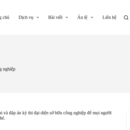
g chủ
Dịch vụ
Bài viết
Án lệ
Liên hệ
g nghiệp
i và đáp án kỳ thi đại diện sở hữu công nghiệp để mọi người
hé.