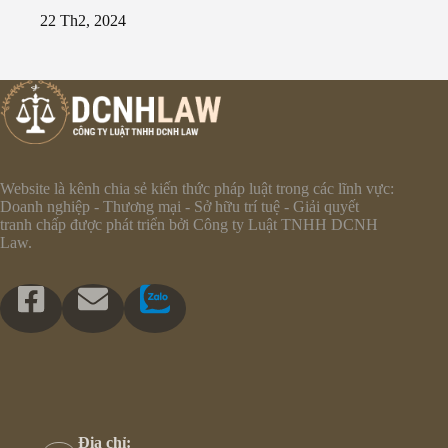
22 Th2, 2024
Website là kênh chia sẻ kiến thức pháp luật trong các lĩnh vực:
Doanh nghiệp - Thương mại - Sở hữu trí tuệ - Giải quyết
tranh chấp được phát triển bởi Công ty Luật TNHH DCNH
Law.
Địa chỉ: