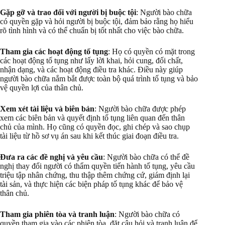
Gặp gỡ và trao đổi với người bị buộc tội
: Người bào chữa
có quyền gặp và hỏi người bị buộc tội, đảm bảo rằng họ hiểu
rõ tình hình và có thể chuẩn bị tốt nhất cho việc bào chữa.
Tham gia các hoạt động tố tụng
: Họ có quyền có mặt trong
các hoạt động tố tụng như lấy lời khai, hỏi cung, đối chất,
nhận dạng, và các hoạt động điều tra khác. Điều này giúp
người bào chữa nắm bắt được toàn bộ quá trình tố tụng và bảo
vệ quyền lợi của thân chủ.
Xem xét tài liệu và biên bản
: Người bào chữa được phép
xem các biên bản và quyết định tố tụng liên quan đến thân
chủ của mình. Họ cũng có quyền đọc, ghi chép và sao chụp
tài liệu từ hồ sơ vụ án sau khi kết thúc giai đoạn điều tra.
Đưa ra các đề nghị và yêu cầu
: Người bào chữa có thể đề
nghị thay đổi người có thẩm quyền tiến hành tố tụng, yêu cầu
triệu tập nhân chứng, thu thập thêm chứng cứ, giám định lại
tài sản, và thực hiện các biện pháp tố tụng khác để bảo vệ
thân chủ.
Tham gia phiên tòa và tranh luận
: Người bào chữa có
quyền tham gia vào các phiên tòa, đặt câu hỏi và tranh luận để