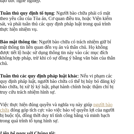
đạo đức nghề nghiệp.
Tuân thủ quy định tố tụng
: Người bào chữa phải có mặt
theo yêu cầu của Tòa án, Cơ quan điều tra, hoặc Viện kiểm
sát, và phải tuân thủ các quy định pháp luật trong quá trình
thực hiện nhiệm vụ.
Bảo mật thông tin
: Người bào chữa có trách nhiệm giữ bí
mật thông tin liên quan đến vụ án và thân chủ. Họ không
được tiết lộ hoặc sử dụng thông tin này vào các mục đích
không hợp pháp, trừ khi có sự đồng ý bằng văn bản của thân
chủ.
Tuân thủ các quy định pháp luật khác
: Nếu vi phạm các
quy định pháp luật, người bào chữa có thể bị hủy bỏ đăng ký
bào chữa, bị xử lý kỷ luật, phạt hành chính hoặc thậm chí bị
truy cứu trách nhiệm hình sự.
Việc thực hiện đúng quyền và nghĩa vụ này giúp
người bào
chữa
đóng góp tích cực vào việc bảo vệ quyền lợi của người
bị buộc tội, đồng thời duy trì tính công bằng và minh bạch
trong quá trình tố tụng hình sự.
Liên hệ ngay với Chúng tôi: