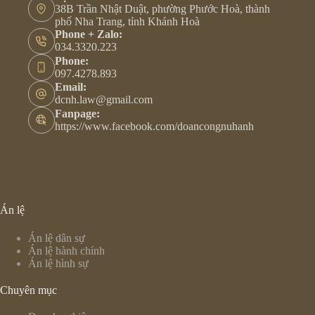
38B Trần Nhật Duật, phường Phước Hoà, thành
phố Nha Trang, tỉnh Khánh Hoà
Phone + Zalo:
034.3320.223
Phone:
097.4278.893
Email:
dcnh.law@gmail.com
Fanpage:
https://www.facebook.com/doancongnuhanh
Án lệ
Án lệ dân sự
Án lệ hành chính
Án lệ hình sự
Chuyên mục