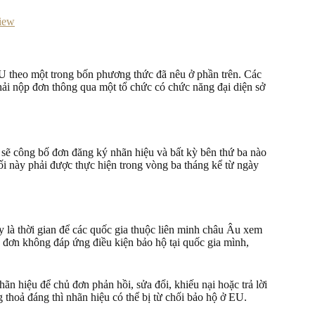
iew
U theo một trong bốn phương thức đã nêu ở phần trên. Các
ải nộp đơn thông qua một tổ chức có chức năng đại diện sở
sẽ công bố đơn đăng ký nhãn hiệu và bất kỳ bên thứ ba nào
i này phải được thực hiện trong vòng ba tháng kể từ ngày
là thời gian để các quốc gia thuộc liên minh châu Âu xem
đơn không đáp ứng điều kiện bảo hộ tại quốc gia mình,
 hiệu để chủ đơn phản hồi, sửa đổi, khiếu nại hoặc trả lời
thoả đáng thì nhãn hiệu có thể bị từ chối bảo hộ ở EU.