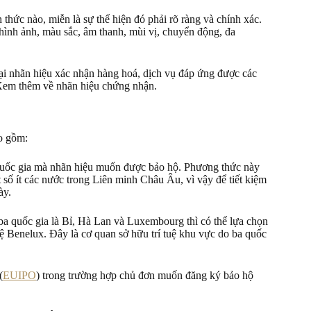
thức nào, miễn là sự thể hiện đó phải rõ ràng và chính xác.
 hình ảnh, màu sắc, âm thanh, mùi vị, chuyển động, đa
ại nhãn hiệu xác nhận hàng hoá, dịch vụ đáp ứng được các
. Xem thêm về nhãn hiệu chứng nhận.
o gồm:
a quốc gia mà nhãn hiệu muốn được bảo hộ. Phương thức này
số ít các nước trong Liên minh Châu Âu, vì vậy để tiết kiệm
ày.
 ba quốc gia là Bỉ, Hà Lan và Luxembourg thì có thể lựa chọn
uệ Benelux. Đây là cơ quan sở hữu trí tuệ khu vực do ba quốc
(
EUIPO
) trong trường hợp chủ đơn muốn đăng ký bảo hộ