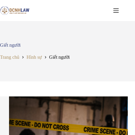
Chuyển
đến
phần
nội
dung
Giết người
Trang chủ
Hình sự
Giết người