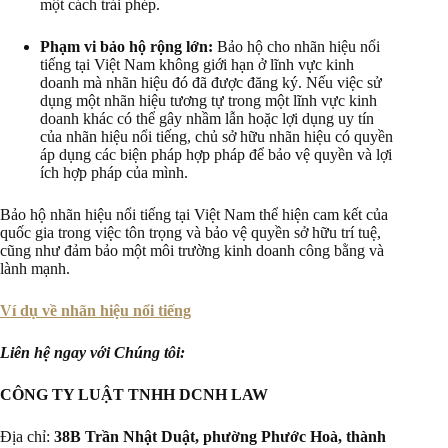
một cách trái phép.
Phạm vi bảo hộ rộng lớn:
Bảo hộ cho nhãn hiệu nổi
tiếng tại Việt Nam không giới hạn ở lĩnh vực kinh
doanh mà nhãn hiệu đó đã được đăng ký. Nếu việc sử
dụng một nhãn hiệu tương tự trong một lĩnh vực kinh
doanh khác có thể gây nhầm lẫn hoặc lợi dụng uy tín
của nhãn hiệu nổi tiếng, chủ sở hữu nhãn hiệu có quyền
áp dụng các biện pháp hợp pháp để bảo vệ quyền và lợi
ích hợp pháp của mình.
Bảo hộ nhãn hiệu nổi tiếng tại Việt Nam thể hiện cam kết của
quốc gia trong việc tôn trọng và bảo vệ quyền sở hữu trí tuệ,
cũng như đảm bảo một môi trường kinh doanh công bằng và
lành mạnh.
Ví dụ về nhãn hiệu nổi tiếng
Liên hệ ngay với Chúng tôi:
CÔNG TY LUẬT TNHH DCNH LAW
Địa chỉ:
38B Trần Nhật Duật, phường Phước Hoà, thành