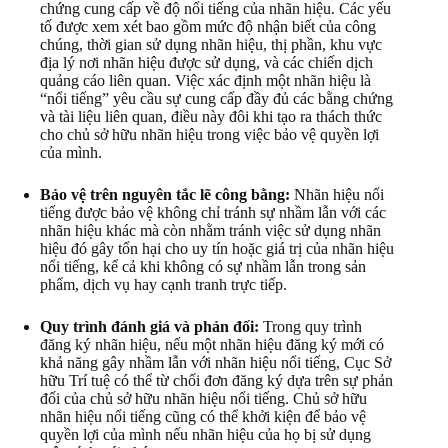
chứng cung cấp về độ nổi tiếng của nhãn hiệu. Các yếu
tố được xem xét bao gồm mức độ nhận biết của công
chúng, thời gian sử dụng nhãn hiệu, thị phần, khu vực
địa lý nơi nhãn hiệu được sử dụng, và các chiến dịch
quảng cáo liên quan. Việc xác định một nhãn hiệu là
“nổi tiếng” yêu cầu sự cung cấp đầy đủ các bằng chứng
và tài liệu liên quan, điều này đôi khi tạo ra thách thức
cho chủ sở hữu nhãn hiệu trong việc bảo vệ quyền lợi
của mình.
Bảo vệ trên nguyên tắc lẽ công bằng:
Nhãn hiệu nổi
tiếng được bảo vệ không chỉ tránh sự nhầm lẫn với các
nhãn hiệu khác mà còn nhằm tránh việc sử dụng nhãn
hiệu đó gây tổn hại cho uy tín hoặc giá trị của nhãn hiệu
nổi tiếng, kể cả khi không có sự nhầm lẫn trong sản
phẩm, dịch vụ hay cạnh tranh trực tiếp.
Quy trình đánh giá và phản đối:
Trong quy trình
đăng ký nhãn hiệu, nếu một nhãn hiệu đăng ký mới có
khả năng gây nhầm lẫn với nhãn hiệu nổi tiếng, Cục Sở
hữu Trí tuệ có thể từ chối đơn đăng ký dựa trên sự phản
đối của chủ sở hữu nhãn hiệu nổi tiếng. Chủ sở hữu
nhãn hiệu nổi tiếng cũng có thể khởi kiện để bảo vệ
quyền lợi của mình nếu nhãn hiệu của họ bị sử dụng