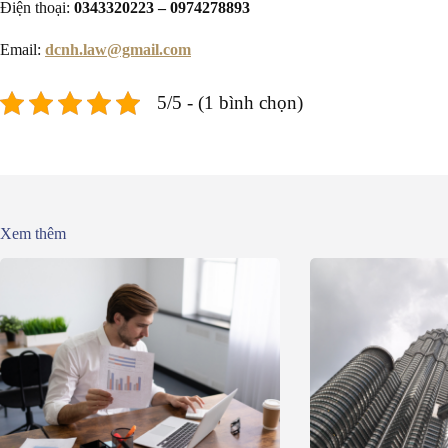
Điện thoại:
0343320223 – 0974278893
Email:
dcnh.law@gmail.com
5/5 - (1 bình chọn)
Xem thêm