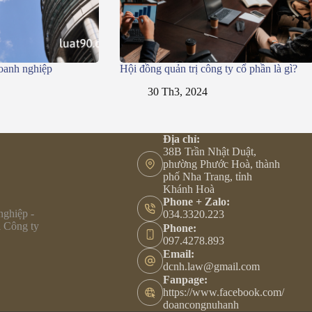
oanh nghiệp
Hội đồng quản trị công ty cổ phần là gì?
30 Th3, 2024
Địa chỉ:
38B Trần Nhật Duật,
phường Phước Hoà, thành
phố Nha Trang, tỉnh
Khánh Hoà
Phone + Zalo:
nghiệp -
034.3320.223
i Công ty
Phone:
097.4278.893
Email:
dcnh.law@gmail.com
Fanpage:
https://www.facebook.com/
doancongnuhanh