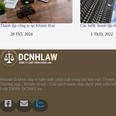
Thành lập công ty tại Khánh Hoà
Các bước thành lập d
28 Th3, 2024
1 Th10, 2022
Website là kênh chia sẻ kiến thức pháp luật trong các lĩnh vực: Doanh 
Thương mại - Sở hữu trí tuệ - Giải quyết tranh chấp được phát triển bở
Luật TNHH DCNH Law.