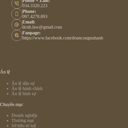
Phone + Zalo:
034.3320.223
Phone:
097.4278.893
Email:
dcnh.law@gmail.com
Fanpage:
https://www.facebook.com/doancongnuhanh
Án lệ
Án lệ dân sự
Án lệ hành chính
Án lệ hình sự
Chuyên mục
Doanh nghiệp
Thương mại
Sở hữu trí tuệ