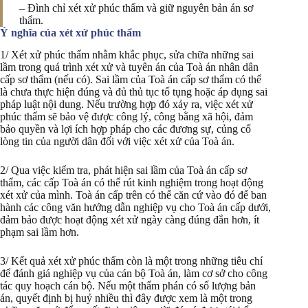
– Đình chỉ xét xử phúc thẩm và giữ nguyên bản án sơ
thẩm.
Ý nghĩa của xét xử phúc thẩm
1/ Xét xử phúc thẩm nhằm khắc phục, sửa chữa những sai
lầm trong quá trình xét xử và tuyên án của Toà án nhân dân
cấp sơ thẩm (nếu có). Sai lầm của Toà án cấp sơ thẩm có thể
là chưa thực hiện đúng và đủ thủ tục tố tụng hoặc áp dụng sai
pháp luật nội dung. Nếu trường hợp đó xảy ra, việc xét xử
phúc thẩm sẽ bảo vệ được công lý, công bằng xã hội, đảm
bảo quyền và lợi ích hợp pháp cho các đương sự, củng cố
lòng tin của người dân đối với việc xét xử của Toà án.
2/ Qua việc kiểm tra, phát hiện sai lầm của Toà án cấp sơ
thẩm, các cấp Toà án có thể rút kinh nghiệm trong hoạt động
xét xử của mình. Toà án cấp trên có thể căn cứ vào đó để ban
hành các công văn hướng dẫn nghiệp vụ cho Toà án cấp dưới,
đảm bảo được hoạt động xét xử ngày càng đúng đắn hơn, ít
phạm sai lầm hơn.
3/ Kết quả xét xử phúc thẩm còn là một trong những tiêu chí
để đánh giá nghiệp vụ của cán bộ Toà án, làm cơ sở cho công
tác quy hoạch cán bộ. Nếu một thẩm phán có số lượng bản
án, quyết định bị huỷ nhiều thì đây được xem là một trong