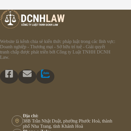
Website là kênh chia sẻ kiến thức pháp luật trong các lĩnh vực:
Doanh nghiệp - Thương mại - Sở hữu trí tuệ - Giải quyết
tranh chấp được phát triển bởi Công ty Luật TNHH DCNH
Law.
Địa chỉ:
38B Trần Nhật Duật, phường Phước Hoà, thành
phố Nha Trang, tỉnh Khánh Hoà