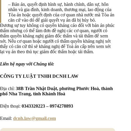
– Bản án, quyết định hình sự, hành chính, dân sự, hôn
nhân và gia đình, kinh doanh, thương mại, lao động của
Tòa án hoặc quyết định của cơ quan nhà nước mà Tòa án
căn cứ vào đó để giải quyết vụ án đã bị hủy bỏ.
Đương sự tuy không có quyền kháng cáo đối với bản án phúc
thẩm nhưng có thể làm đơn đề nghị các cơ quan, người có
thẩm quyền kháng nghị giám đốc thẩm và tái thẩm để xem
xét. Nếu cơ quan hoặc người có thẩm quyền kháng nghị xét
thấy có căn cứ thì sẽ kháng nghị để Toà án cấp trên xem xét
lại vụ án theo thủ tục giám đốc thẩm hoặc tái thẩm.
Liên hệ ngay với Chúng tôi:
CÔNG TY LUẬT TNHH DCNH LAW
Địa chỉ:
38B Trần Nhật Duật, phường Phước Hoà, thành
phố Nha Trang, tỉnh Khánh Hoà
Điện thoại:
0343320223 – 0974278893
Email:
dcnh.law@gmail.com