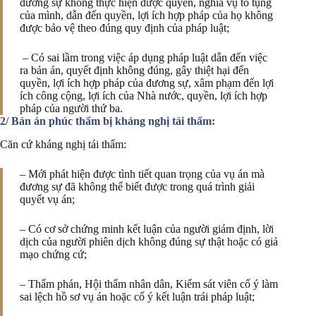
đương sự không thực hiện được quyền, nghĩa vụ tố tụng
của mình, dẫn đến quyền, lợi ích hợp pháp của họ không
được bảo vệ theo đúng quy định của pháp luật;
– Có sai lầm trong việc áp dụng pháp luật dẫn đến việc
ra bản án, quyết định không đúng, gây thiệt hại đến
quyền, lợi ích hợp pháp của đương sự, xâm phạm đến lợi
ích công cộng, lợi ích của Nhà nước, quyền, lợi ích hợp
pháp của người thứ ba.
2/ Bản án phúc thẩm bị kháng nghị tái thẩm:
Căn cứ kháng nghị tái thẩm:
– Mới phát hiện được tình tiết quan trọng của vụ án mà
đương sự đã không thể biết được trong quá trình giải
quyết vụ án;
– Có cơ sở chứng minh kết luận của người giám định, lời
dịch của người phiên dịch không đúng sự thật hoặc có giả
mạo chứng cứ;
– Thẩm phán, Hội thẩm nhân dân, Kiểm sát viên cố ý làm
sai lệch hồ sơ vụ án hoặc cố ý kết luận trái pháp luật;