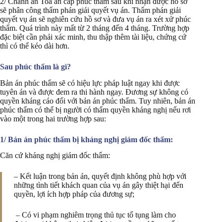
2/ Chánh án Toà án cấp phúc thẩm sau khi nhận được hồ sơ
sẽ phân công thẩm phán giải quyết vụ án. Thẩm phán giải
quyết vụ án sẽ nghiên cứu hồ sơ và đưa vụ án ra xét xử phúc
thẩm. Quá trình này mất từ 2 tháng đến 4 tháng. Trường hợp
đặc biệt cần phải xác minh, thu thập thêm tài liệu, chứng cứ
thì có thể kéo dài hơn.
Sau phúc thẩm là gì?
Bản án phúc thẩm sẽ có hiệu lực pháp luật ngay khi được
tuyên án và được đem ra thi hành ngay. Đương sự không có
quyền kháng cáo đối với bản án phúc thẩm. Tuy nhiên, bản án
phúc thẩm có thể bị người có thẩm quyền kháng nghị nếu rơi
vào một trong hai trường hợp sau:
1/ Bản án phúc thẩm bị kháng nghị giám đốc thẩm:
Căn cứ kháng nghị giám đốc thẩm:
– Kết luận trong bản án, quyết định không phù hợp với
những tình tiết khách quan của vụ án gây thiệt hại đến
quyền, lợi ích hợp pháp của đương sự;
– Có vi phạm nghiêm trọng thủ tục tố tụng làm cho