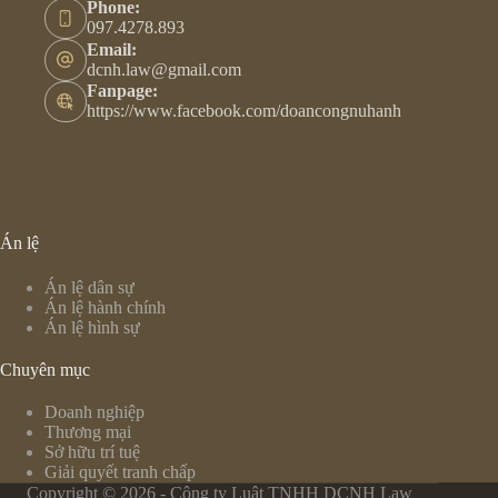
Phone:
097.4278.893
Email:
dcnh.law@gmail.com
Fanpage:
https://www.facebook.com/doancongnuhanh
Án lệ
Án lệ dân sự
Án lệ hành chính
Án lệ hình sự
Chuyên mục
Doanh nghiệp
Thương mại
Sở hữu trí tuệ
Giải quyết tranh chấp
Copyright © 2026 - Công ty Luật TNHH DCNH Law