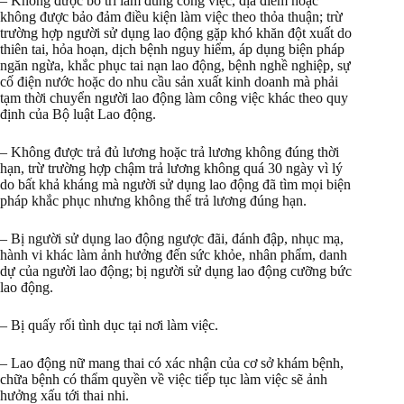
– Không được bố trí làm đúng công việc, địa điểm hoặc
không được bảo đảm điều kiện làm việc theo thỏa thuận; trừ
trường hợp người sử dụng lao động gặp khó khăn đột xuất do
thiên tai, hỏa hoạn, dịch bệnh nguy hiểm, áp dụng biện pháp
ngăn ngừa, khắc phục tai nạn lao động, bệnh nghề nghiệp, sự
cố điện nước hoặc do nhu cầu sản xuất kinh doanh mà phải
tạm thời chuyển người lao động làm công việc khác theo quy
định của Bộ luật Lao động.
– Không được trả đủ lương hoặc trả lương không đúng thời
hạn, trừ trường hợp chậm trả lương không quá 30 ngày vì lý
do bất khả kháng mà người sử dụng lao động đã tìm mọi biện
pháp khắc phục nhưng không thể trả lương đúng hạn.
– Bị người sử dụng lao động ngược đãi, đánh đập, nhục mạ,
hành vi khác làm ảnh hưởng đến sức khỏe, nhân phẩm, danh
dự của người lao động; bị người sử dụng lao động cưỡng bức
lao động.
– Bị quấy rối tình dục tại nơi làm việc.
– Lao động nữ mang thai có xác nhận của cơ sở khám bệnh,
chữa bệnh có thẩm quyền về việc tiếp tục làm việc sẽ ảnh
hưởng xấu tới thai nhi.