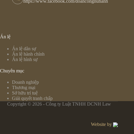
https://www.facebook.com/doancongnuhanh
Án lệ
Án lệ dân sự
Án lệ hành chính
Án lệ hình sự
Chuyên mục
Doanh nghiệp
Thương mại
Sở hữu trí tuệ
Giải quyết tranh chấp
Copyright © 2026 - Công ty Luật TNHH DCNH Law
Website by