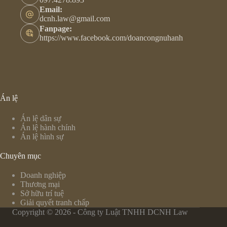
Email:
dcnh.law@gmail.com
Fanpage:
https://www.facebook.com/doancongnuhanh
Án lệ
Án lệ dân sự
Án lệ hành chính
Án lệ hình sự
Chuyên mục
Doanh nghiệp
Thương mại
Sở hữu trí tuệ
Giải quyết tranh chấp
Copyright © 2026 - Công ty Luật TNHH DCNH Law