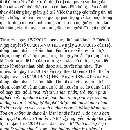
thời điểm xét xử để xác định giá trị của quyền sử dụng đất
hiện tại so với thời điểm mua có thay đổi không, nếu có thì
thay đổi tăng hay giảm giá trị? Việc thu thập các thông tin, tài
liệu chứng cứ nêu trên có giá trị quan trọng và bắt buộc trong
quá trình giải quyết tính công sức bảo quản, giữ gìn, tôn tạo
làm tăng giá trị quyền sử dụng đất cho người đứng tên giùm.
Từ trước ngày 15/7/2019, theo quy định tại khoản 2 Điều 8
Nghị quyết số 03/2015/NQ-HĐTP ngày 28/10/2015 của Hội
đồng thẩm phán Toà án nhân dân tối cao về quy trình lựa
chọn, công bố và áp dụng án lệ thì nguyên tắc áp dụng án lệ
là áp dụng án lệ bảo đảm những vụ việc có tình tiết, sự kiện
pháp lý giống nhau phải được giải quyết như nhau. Tuy
nhiên, từ ngày 15/7/2019 đến nay, theo khoản 2 Điều 8 của
Nghị quyết số 04/2019/NQ-HĐTP ngày 18/6/2019 của Hội
đồng thẩm phán Toà án nhân dân tối cao về quy trình lựa
chọn, công bố và áp dụng án lệ thì nguyên tắc áp dụng án lệ
có thay đổi, đó là “
Khi xét xử, Thẩm phán, Hội thẩm phải
nghiên cứu, áp dụng án lệ, bảo đảm những vụ việc có tình
huống pháp lý tương tự thì phải được giải quyết như nhau.
Trường hợp vụ việc có tình huống pháp lý tương tự nhưng
Tòa án không áp dụng án lệ thì phải nêu rõ lý do trong bản
án, quyết định của Tòa án
”. Như vậy, nguyên tắc áp dụng án
lệ từ ngày 15/7/2019 trở đi đã chuyển từ “
tình tiết, sự kiện
pháp lý giống nhau
” sang “
tình huống pháp lý tương tự