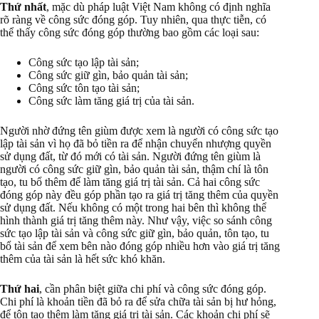
Thứ nhất
, mặc dù pháp luật Việt Nam không có định nghĩa
rõ ràng về công sức đóng góp. Tuy nhiên, qua thực tiễn, có
thể thấy công sức đóng góp thường bao gồm các loại sau:
Công sức tạo lập tài sản;
Công sức giữ gìn, bảo quản tài sản;
Công sức tôn tạo tài sản;
Công sức làm tăng giá trị của tài sản.
Người nhờ đứng tên giùm được xem là người có công sức tạo
lập tài sản vì họ đã bỏ tiền ra để nhận chuyển nhượng quyền
sử dụng đất, từ đó mới có tài sản. Người đứng tên giùm là
người có công sức giữ gìn, bảo quản tài sản, thậm chí là tôn
tạo, tu bổ thêm để làm tăng giá trị tài sản. Cả hai công sức
đóng góp này đều góp phần tạo ra giá trị tăng thêm của quyền
sử dụng đất. Nếu không có một trong hai bên thì không thể
hình thành giá trị tăng thêm này. Như vậy, việc so sánh công
sức tạo lập tài sản và công sức giữ gìn, bảo quản, tôn tạo, tu
bổ tài sản để xem bên nào đóng góp nhiều hơn vào giá trị tăng
thêm của tài sản là hết sức khó khăn.
Thứ hai
, cần phân biệt giữa chi phí và công sức đóng góp.
Chi phí là khoản tiền đã bỏ ra để sửa chữa tài sản bị hư hỏng,
để tôn tạo thêm làm tăng giá trị tài sản. Các khoản chi phí sẽ