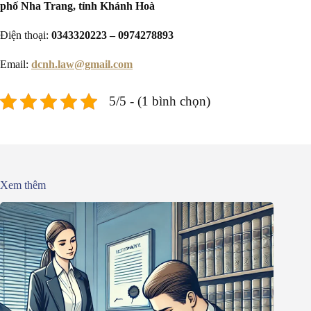
phố Nha Trang, tỉnh Khánh Hoà
Điện thoại:
0343320223 – 0974278893
Email:
dcnh.law@gmail.com
5/5 - (1 bình chọn)
Xem thêm