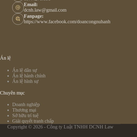
Email:
dcnh.law@gmail.com
Fanpage:
https://www.facebook.com/doancongnuhanh
Án lệ
Án lệ dân sự
Án lệ hành chính
Án lệ hình sự
Chuyên mục
Doanh nghiệp
Thương mại
Sở hữu trí tuệ
Giải quyết tranh chấp
Copyright © 2026 - Công ty Luật TNHH DCNH Law