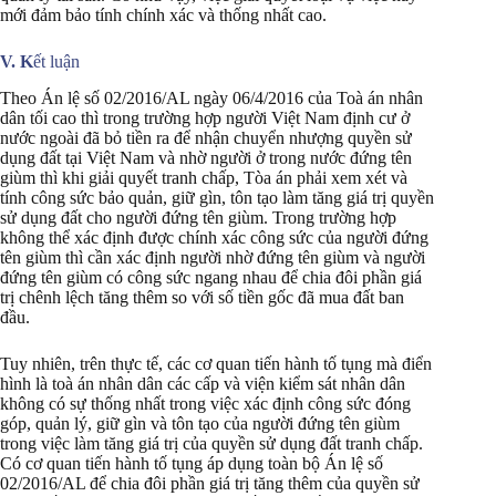
mới đảm bảo tính chính xác và thống nhất cao.
V. K
ết luận
Theo Án lệ số 02/2016/AL ngày 06/4/2016 của Toà án nhân
dân tối cao thì trong trường hợp người Việt Nam định cư ở
nước ngoài đã bỏ tiền ra để nhận chuyển nhượng quyền sử
dụng đất tại Việt Nam và nhờ người ở trong nước đứng tên
giùm thì khi giải quyết tranh chấp, Tòa án phải xem xét và
tính công sức bảo quản, giữ gìn, tôn tạo làm tăng giá trị quyền
sử dụng đất cho người đứng tên giùm. Trong trường hợp
không thể xác định được chính xác công sức của người đứng
tên giùm thì cần xác định người nhờ đứng tên giùm và người
đứng tên giùm có công sức ngang nhau để chia đôi phần giá
trị chênh lệch tăng thêm so với số tiền gốc đã mua đất ban
đầu.
Tuy nhiên, trên thực tế, các cơ quan tiến hành tố tụng mà điển
hình là toà án nhân dân các cấp và viện kiểm sát nhân dân
không có sự thống nhất trong việc xác định công sức đóng
góp, quản lý, giữ gìn và tôn tạo của người đứng tên giùm
trong việc làm tăng giá trị của quyền sử dụng đất tranh chấp.
Có cơ quan tiến hành tố tụng áp dụng toàn bộ Án lệ số
02/2016/AL để chia đôi phần giá trị tăng thêm của quyền sử