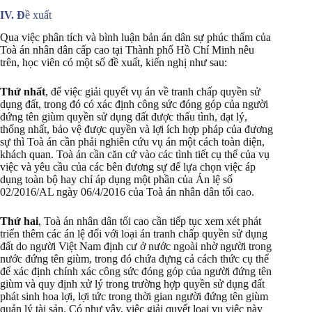
IV. Đ
ề xuất
Qua việc phân tích và bình luận bản án dân sự phúc thẩm của
Toà án nhân dân cấp cao tại Thành phố Hồ Chí Minh nêu
trên, học viên có một số đề xuất, kiến nghị như sau:
Thứ nhất
, để việc giải quyết vụ án về tranh chấp quyền sử
dụng đất, trong đó có xác định công sức đóng góp của người
đứng tên giùm quyền sử dụng đất được thấu tình, đạt lý,
thống nhất, bảo vệ được quyền và lợi ích hợp pháp của đương
sự thì Toà án cần phải nghiên cứu vụ án một cách toàn diện,
khách quan. Toà án cần căn cứ vào các tình tiết cụ thể của vụ
việc và yêu cầu của các bên đương sự để lựa chọn việc áp
dụng toàn bộ hay chỉ áp dụng một phần của Án lệ số
02/2016/AL ngày 06/4/2016 của Toà án nhân dân tối cao.
Thứ hai
, Toà án nhân dân tối cao cần tiếp tục xem xét phát
triển thêm các án lệ đối với loại án tranh chấp quyền sử dụng
đất do người Việt Nam định cư ở nước ngoài nhờ người trong
nước đứng tên giùm, trong đó chứa đựng cả cách thức cụ thể
để xác định chính xác công sức đóng góp của người đứng tên
giùm và quy định xử lý trong trường hợp quyền sử dụng đất
phát sinh hoa lợi, lợi tức trong thời gian người đứng tên giùm
quản lý tài sản. Có như vậy, việc giải quyết loại vụ việc này