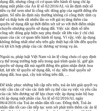
dụng đất, nhưng cũng có cơ quan tiến hành tố tụng chỉ áp
dụng một phần của Án lệ số 02/2016/AL và ấn định một số
tiền cụ thể xem như là công sức đóng góp của người đứng tên
giùm. Số tiền ấn định này thường không có công thức tính cụ
thể và thấp hơn rất nhiều lần so với giá trị tăng thêm của
quyền sử dụng đất tại thời điểm xét xử so với thời điểm nhận
chuyển nhượng quyền sử dụng đất. Việc xác định số tiền
công sức đóng góp hiện nay phụ thuộc rất lớn vào ý chí chủ
quan của các cơ quan tiến hành tố tụng. Vì vậy, việc áp dụng
không thống nhất như nêu trên gây thiệt hại rất lớn đến quyền
và lợi ích hợp pháp của các đương sự trong vụ án.
Ngoài ra, pháp luật Việt Nam và án lệ cũng chưa có quy định
cụ thể trong trường hợp nếu trong quá trình quản lý, giữ gìn
quyền sử dụng đất mà người đứng tên giùm nhận được hoa
lợi, lợi tức từ quyền sử dụng đất, ví dụ: tiền thuê quyền sử
dụng đất, hoa quả, cây trái trồng trên đất, …
Để khắc phục những bất cập nêu trên, toà án khi giải quyết vụ
việc cần căn cứ vào các tình tiết cụ thể của vụ việc và yêu cầu
của các bên đương sự để lựa chọn việc áp dụng toàn bộ hay
chỉ áp dụng một phần của Án lệ số 02/2016/AL ngày
06/4/2016 của Toà án nhân dân tối cao. Đồng thời, Toà án
nhân dân tối cao cần tiếp tục xem xét phát triển thêm các án lệ