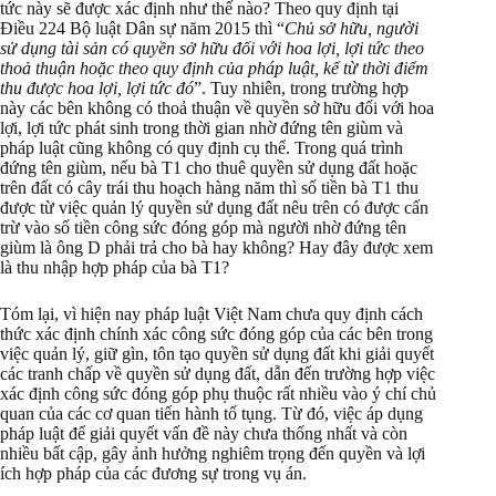
tức này sẽ được xác định như thế nào? Theo quy định tại
Điều 224 Bộ luật Dân sự năm 2015 thì “
Chủ sở hữu, người
sử dụng tài sản có quyền sở hữu đối với hoa lợi, lợi tức theo
thoả thuận hoặc theo quy định của pháp luật, kể từ thời điểm
thu được hoa lợi, lợi tức đó
”. Tuy nhiên, trong trường hợp
này các bên không có thoả thuận về quyền sở hữu đối với hoa
lợi, lợi tức phát sinh trong thời gian nhờ đứng tên giùm và
pháp luật cũng không có quy định cụ thể. Trong quá trình
đứng tên giùm, nếu bà T1 cho thuê quyền sử dụng đất hoặc
trên đất có cây trái thu hoạch hàng năm thì số tiền bà T1 thu
được từ việc quản lý quyền sử dụng đất nêu trên có được cấn
trừ vào số tiền công sức đóng góp mà người nhờ đứng tên
giùm là ông D phải trả cho bà hay không? Hay đây được xem
là thu nhập hợp pháp của bà T1?
Tóm lại, vì hiện nay pháp luật Việt Nam chưa quy định cách
thức xác định chính xác công sức đóng góp của các bên trong
việc quản lý, giữ gìn, tôn tạo quyền sử dụng đất khi giải quyết
các tranh chấp về quyền sử dụng đất, dẫn đến trường hợp việc
xác định công sức đóng góp phụ thuộc rất nhiều vào ý chí chủ
quan của các cơ quan tiến hành tố tụng. Từ đó, việc áp dụng
pháp luật để giải quyết vấn đề này chưa thống nhất và còn
nhiều bất cập, gây ảnh hưởng nghiêm trọng đến quyền và lợi
ích hợp pháp của các đương sự trong vụ án.