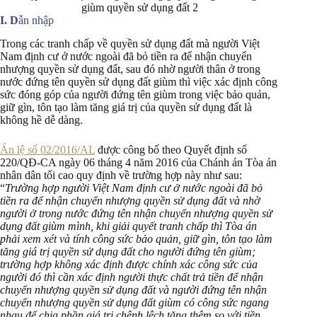
giùm quyền sử dụng đất 2
I. D
ẫn nhập
Trong các tranh chấp về quyền sử dụng đất mà người Việt
Nam định cư ở nước ngoài đã bỏ tiền ra để nhận chuyển
nhượng quyền sử dụng đất, sau đó nhờ người thân ở trong
nước đứng tên quyền sử dụng đất giùm thì việc xác định công
sức đóng góp của người đứng tên giùm trong việc bảo quản,
giữ gìn, tôn tạo làm tăng giá trị của quyền sử dụng đất là
không hề dễ dàng.
Án lệ số 02/2016/AL
được công bố theo Quyết định số
220/QĐ-CA ngày 06 tháng 4 năm 2016 của Chánh án Tòa án
nhân dân tối cao quy định về trường hợp này như sau:
“
Trường hợp người Việt Nam định cư ở nước ngoài đã bỏ
tiền ra để nhận chuyển nhượng quyền sử dụng đất và nhờ
người ở trong nước đứng tên nhận chuyển nhượng quyền sử
dụng đất giùm mình, khi giải quyết tranh chấp thì Tòa án
phải xem xét và tính công sức bảo quản, giữ gìn, tôn tạo làm
tăng giá trị quyền sử dụng đất cho người đứng tên giùm;
trường hợp không xác định được chính xác công sức của
người đó thì cần xác định người thực chất trả tiền để nhận
chuyển nhượng quyền sử dụng đất và người đứng tên nhận
chuyển nhượng quyền sử dụng đất giùm có công sức ngang
nhau để chia phần giá trị chênh lệch tăng thêm so với tiền