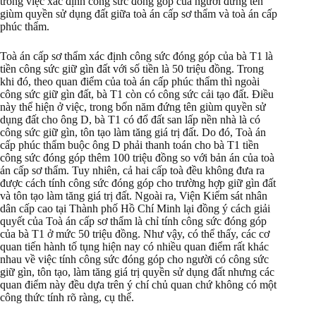
trong việc xác định công sức đóng góp của người đứng tên
giùm quyền sử dụng đất giữa toà án cấp sơ thẩm và toà án cấp
phúc thẩm.
Toà án cấp sơ thẩm xác định công sức đóng góp của bà T1 là
tiền công sức giữ gìn đất với số tiền là 50 triệu đồng. Trong
khi đó, theo quan điểm của toà án cấp phúc thẩm thì ngoài
công sức giữ gìn đất, bà T1 còn có công sức cải tạo đất. Điều
này thể hiện ở việc, trong bốn năm đứng tên giùm quyền sử
dụng đất cho ông D, bà T1 có đổ đất san lấp nền nhà là có
công sức giữ gìn, tôn tạo làm tăng giá trị đất. Do đó, Toà án
cấp phúc thẩm buộc ông D phải thanh toán cho bà T1 tiền
công sức đóng góp thêm 100 triệu đồng so với bản án của toà
án cấp sơ thẩm. Tuy nhiên, cả hai cấp toà đều không đưa ra
được cách tính công sức đóng góp cho trường hợp giữ gìn đất
và tôn tạo làm tăng giá trị đất. Ngoài ra, Viện Kiểm sát nhân
dân cấp cao tại Thành phố Hồ Chí Minh lại đồng ý cách giải
quyết của Toà án cấp sơ thẩm là chỉ tính công sức đóng góp
của bà T1 ở mức 50 triệu đồng. Như vậy, có thể thấy, các cơ
quan tiến hành tố tụng hiện nay có nhiều quan điểm rất khác
nhau về việc tính công sức đóng góp cho người có công sức
giữ gìn, tôn tạo, làm tăng giá trị quyền sử dụng đất nhưng các
quan điểm này đều dựa trên ý chí chủ quan chứ không có một
công thức tính rõ ràng, cụ thể.