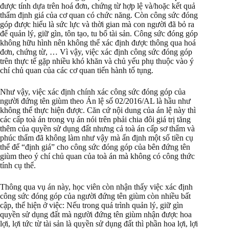
được tính dựa trên hoá đơn, chứng từ hợp lệ và/hoặc kết quả
thẩm định giá của cơ quan có chức năng. Còn công sức đóng
góp được hiểu là sức lực và thời gian mà con người đã bỏ ra
để quản lý, giữ gìn, tôn tạo, tu bổ tài sản. Công sức đóng góp
không hữu hình nên không thể xác định được thông qua hoá
đơn, chứng từ, … Vì vậy, việc xác định công sức đóng góp
trên thực tế gặp nhiều khó khăn và chủ yếu phụ thuộc vào ý
chí chủ quan của các cơ quan tiến hành tố tụng.
Như vậy, việc xác định chính xác công sức đóng góp của
người đứng tên giùm theo Án lệ số 02/2016/AL là hầu như
không thể thực hiện được. Căn cứ nội dung của án lệ này thì
các cấp toà án trong vụ án nói trên phải chia đôi giá trị tăng
thêm của quyền sử dụng đất nhưng cả toà án cấp sơ thẩm và
phúc thẩm đã không làm như vậy mà ấn định một số tiền cụ
thể để “định giá” cho công sức đóng góp của bên đứng tên
giùm theo ý chí chủ quan của toà án mà không có công thức
tính cụ thể.
Thông qua vụ án này, học viên còn nhận thấy việc xác định
công sức đóng góp của người đứng tên giùm còn nhiều bất
cập, thể hiện ở việc: Nếu trong quá trình quản lý, giữ gìn
quyền sử dụng đất mà người đứng tên giùm nhận được hoa
lợi, lợi tức từ tài sản là quyền sử dụng đất thì phần hoa lợi, lợi