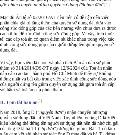
gốc nhận chuyển nhượng quyền sử dụng đất ban đầu
”
[1]
.
Mặc dù Án lệ số 02/2016/AL nêu trên có đề cập đến việc
phân chia giá trị tăng thêm của quyền sử dụng đất dựa vào
công sức đóng góp của các bên nhưng vẫn chưa đưa ra được
cách thức để xác định công sức đóng góp. Vì vậy, trên thực
tế, các cấp toà án có quan điểm rất khác nhau trong việc xác
định công sức đóng góp của người đứng tên giùm quyền sử
dụng đất.
Vì vậy, học viên đã chọn và phân tích Bản án dân sự phúc
thẩm số 314/2014/DS-PT ngày 12/6/2024 của Toà án nhân
dân cấp cao tại Thành phố Hồ Chí Minh để thấy sự không
thống nhất và bất cập trong việc xác định công sức đóng góp
của người đứng tên giùm quyền sử dụng đất giữa toà án cấp
sơ thẩm và toà án cấp phúc thẩm.
[2]
II. Tóm tắt bản án
Năm 2018, ông D (“
nguyên đơn
”) nhận chuyển nhượng
quyền sử dụng đất tại Việt Nam. Tuy nhiên, vì ông D là Việt
kiều không thể đứng tên người sử dụng đất nên đã nhờ chị gái
của ông D là bà T1 (“
bị đơn
”) đứng tên giùm. Bà T1 có làm
giấy cam kết ghi nhận sự việc ông D mua đất và bà T1 đứng