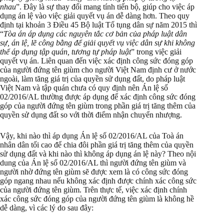
nhau
”. Đây là sự thay đổi mang tính tiến bộ, giúp cho việc áp
dụng án lệ vào việc giải quyết vụ án dễ dàng hơn. Theo quy
định tại khoản 3 Điều 45 Bộ luật Tố tụng dân sự năm 2015 thì
“
Tòa án áp dụng các nguyên tắc cơ bản của pháp luật dân
sự, án lệ, lẽ công bằng để giải quyết vụ việc dân sự khi không
thể áp dụng tập quán, tương tự pháp luật
” trong việc giải
quyết vụ án. Liên quan đến việc xác định công sức đóng góp
của người đứng tên giùm cho người Việt Nam định cư ở nước
ngoài, làm tăng giá trị của quyền sử dụng đất, do pháp luật
Việt Nam và tập quán chưa có quy định nên Án lệ số
02/2016/AL thường được áp dụng để xác định công sức đóng
góp của người đứng tên giùm trong phần giá trị tăng thêm của
quyền sử dụng đất so với thời điểm nhận chuyển nhượng.
Vậy, khi nào thì áp dụng Án lệ số 02/2016/AL của Toà án
nhân dân tối cao để chia đôi phần giá trị tăng thêm của quyền
sử dụng đất và khi nào thì không áp dụng án lệ này? Theo nội
dung của Án lệ số 02/2016/AL thì người đứng tên giùm và
người nhờ đứng tên giùm sẽ được xem là có công sức đóng
góp ngang nhau nếu không xác định được chính xác công sức
của người đứng tên giùm. Trên thực tế, việc xác định chính
xác công sức đóng góp của người đứng tên giùm là không hề
dễ dàng, vì các lý do sau đây: