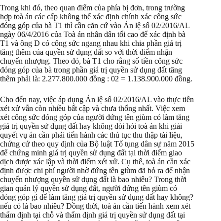
Trong khi đó, theo quan điểm của phía bị đơn, trong trường
hợp toà án các cấp không thể xác định chính xác công sức
đóng góp của bà T1 thì cần căn cứ vào Án lệ số 02/2016/AL
ngày 06/4/2016 của Toà án nhân dân tối cao để xác định bà
T1 và ông D có công sức ngang nhau khi chia phần giá trị
tăng thêm của quyền sử dụng đất so với thời điểm nhận
chuyển nhượng. Theo đó, bà T1 cho rằng số tiền công sức
đóng góp của bà trong phần giá trị quyền sử dụng đất tăng
thêm phải là: 2.277.800.000 đồng : 02 = 1.138.900.000 đồng.
Cho đến nay, việc áp dụng Án lệ số 02/2016/AL vào thực tiễn
xét xử vẫn còn nhiều bất cập và chưa thống nhất. Việc xem
xét công sức đóng góp của người đứng tên giùm có làm tăng
giá trị quyền sử dụng đất hay không đòi hỏi toà án khi giải
quyết vụ án cần phải tiến hành các thủ tục thu thập tài liệu,
chứng cứ theo quy định của Bộ luật Tố tụng dân sự năm 2015
để chứng minh giá trị quyền sử dụng đất tại thời điểm giao
dịch được xác lập và thời điểm xét xử. Cụ thể, toà án cần xác
định được chi phí người nhờ đứng tên giùm đã bỏ ra để nhận
chuyển nhượng quyền sử dụng đất là bao nhiêu? Trong thời
gian quản lý quyền sử dụng đất, người đứng tên giùm có
đóng góp gì để làm tăng giá trị quyền sử dụng đất hay không?
nếu có là bao nhiêu? Đồng thời, toà án cần tiến hành xem xét
thẩm định tại chỗ và thẩm định giá trị quyền sử dụng đất tại