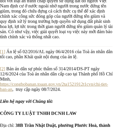
đối với loại án tranh chấp quyền sử dụng đất do người Việt
Nam định cư ở nước ngoài nhờ người trong nước đứng tên
giùm, trong đó chứa đựng cả cách thức cụ thể để xác định
chính xác công sức đóng góp của người đứng tên giùm và
quy định xử lý trong trường hợp quyền sử dụng đất phát sinh
hoa lợi, lợi tức trong thời gian người đứng tên giùm quản lý tài
sản. Có như vậy, việc giải quyết loại vụ việc này mới đảm bảo
tính chính xác và thống nhất cao.
[1]
Án lệ số 02/2016/AL ngày 06/4/2016 của Toà án nhân dân
tối cao, phần Khái quát nội dung của án lệ.
[2]
Bản án dân sự phúc thẩm số 314/2014/DS-PT ngày
12/6/2024 của Toà án nhân dân cấp cao tại Thành phố Hồ Chí
Minh,
https://congbobanan.toaan.gov.vn/2ta1521912t1cvn/chi-tiet-
ban-an
, truy cập ngày 08/7/2024.
Liên hệ ngay với Chúng tôi:
CÔNG TY LUẬT TNHH DCNH LAW
Địa chỉ:
38B Trần Nhật Duật, phường Phước Hoà, thành