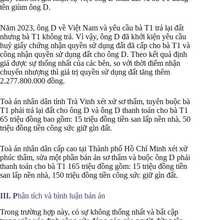
tên giùm ông D.
Năm 2023, ông D về Việt Nam và yêu cầu bà T1 trả lại đất
nhưng bà T1 không trả. Vì vậy, ông D đã khởi kiện yêu cầu
huỷ giấy chứng nhận quyền sử dụng đất đã cấp cho bà T1 và
công nhận quyền sử dụng đất cho ông D. Theo kết quả định
giá được sự thống nhất của các bên, so với thời điểm nhận
chuyển nhượng thì giá trị quyền sử dụng đất tăng thêm
2.277.800.000 đồng.
Toà án nhân dân tỉnh Trà Vinh xét xử sơ thẩm, tuyên buộc bà
T1 phải trả lại đất cho ông D và ông D thanh toán cho bà T1
65 triệu đồng bao gồm: 15 triệu đồng tiền san lấp nền nhà, 50
triệu đồng tiền công sức giữ gìn đất.
Toà án nhân dân cấp cao tại Thành phố Hồ Chí Minh xét xử
phúc thẩm, sửa một phần bản án sơ thẩm và buộc ông D phải
thanh toán cho bà T1 165 triệu đồng gồm: 15 triệu đồng tiền
san lấp nền nhà, 150 triệu đồng tiền công sức giữ gìn đất.
III. P
hân tích và bình luận bản án
Trong trường hợp này, có sự không thống nhất và bất cập