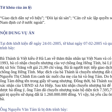
Từ khóa của án lệ:
“Giao dịch dân sự vô hiệu”; “Đòi lại tài sản”; “Căn cứ xác lập quyền 
Nam định cư ở nước ngoài”.
NỘI DUNG VỤ ÁN
Tại đơn khởi kiện đề ngày 24-01-2005, tờ khai ngày 07-02-2005 và qu
trình bày:
Bà Thảnh là Việt kiều ở Hà Lan về thăm thân nhân tại Việt Nam và c
1993, bà có nhận chuyển nhượng của vợ chồng ông Hêng Tính, bà Lý
thị xã Sóc Trăng với giá 21,99 chỉ vàng. Bà là người trực tiếp giao dị
chồng ông Hêng Tính. Mục đích của bà Thảnh là chuyển nhượng đất đ
Nguyễn Thị Chính Em canh tác nuôi cha mẹ của bà và ông Tám. Do bà
ông Tám đứng tên trong giấy tờ sang nhượng. Đồng thời, bà Thảnh xu
xác nhận của UBND xã An Hiệp. Sau khi nhận chuyển nhượng bà để 
được bà đồng ý, ông Tám đã chuyển nhượng toàn bộ diện tích 7.595,
giá trị quyền sử dụng đất là 1.260.000.000 đồng. Vì vậy, bà yêu cầu ô
bà.
Ông Nguyễn Văn Tám là bị đơn trình bày: