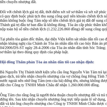
tiền chuyển nhượng đất.
Đối với chênh lệch giá trị đất, thời điểm xét xử sơ thẩm và xét xử phú
có quy định buộc phải tịch thu sung công quỹ nên khoản chênh lệch 
thẩm không buộc ông Tám nộp số tiền chênh lệch giá trị đất để sung 
Thảnh giá trị đầu tư ban đầu là không đúng. Tòa án cấp phúc thẩm k
nộp toàn bộ số tiền chênh lệch (1.232.226.860 đồng) để sung công qu
Tại phiên tòa giám đốc thẩm, đại diện Viện kiểm sát nhân dân tối ca
nhận kháng nghị của Chánh án Tòa án nhân dân tối cao hủy Bản án ph
04/2006/DS-ST ngày 28-4-2006 của Tòa án nhân dân tỉnh Sóc Trăng; g
sơ thẩm lại theo đúng quy định của pháp luật.
Hội đồng Thẩm phán Tòa án nhân dân tối cao nhận định:
Bà Nguyễn Thị Thảnh khởi kiện yêu cầu ông Nguyễn Văn Tám trả lại c
giao dịch, trả tiền nhận chuyển nhượng của vợ chồng ông Hêng Tính 
nước ngoài nên nhờ ông Tám (em của bà) đứng tên, nhưng không được
đất cho Công ty TNHH Minh Châu để nhận 1.260.000.000 đồng.
Ông Tám cho rằng ông là người thỏa thuận chuyển nhượng đất và trả 
đứng tên. Sau khi nhận chuyển nhượng ông trực tiếp quản lý sử dụng
đất và khi ông chuyển nhượng cho Công ty TNHH Minh Châu được ch