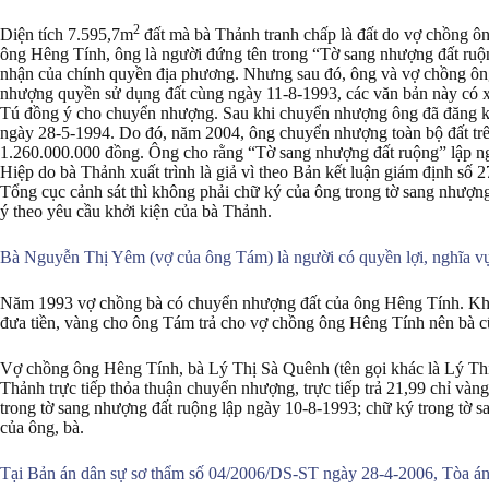
2
Diện tích 7.595,7m
đất mà bà Thảnh tranh chấp là đất do vợ chồng ôn
ông Hêng Tính, ông là người đứng tên trong “Tờ sang nhượng đất ru
nhận của chính quyền địa phương. Nhưng sau đó, ông và vợ chồng ô
nhượng quyền sử dụng đất cùng ngày 11-8-1993, các văn bản này 
Tú đồng ý cho chuyển nhượng. Sau khi chuyển nhượng ông đã đăng ký
ngày 28-5-1994. Do đó, năm 2004, ông chuyển nhượng toàn bộ đất trên
1.260.000.000 đồng. Ông cho rằng “Tờ sang nhượng đất ruộng” lập n
Hiệp do bà Thảnh xuất trình là giả vì theo Bản kết luận giám định s
Tổng cục cảnh sát thì không phải chữ ký của ông trong tờ sang nhượn
ý theo yêu cầu khởi kiện của bà Thảnh.
Bà Nguyễn Thị Yêm (vợ của ông Tám) là người có quyền lợi, nghĩa vụ 
Năm 1993 vợ chồng bà có chuyển nhượng đất của ông Hêng Tính. Khi
đưa tiền, vàng cho ông Tám trả cho vợ chồng ông Hêng Tính nên bà 
Vợ chồng ông Hêng Tính, bà Lý Thị Sà Quênh (tên gọi khác là Lý Th
Thảnh trực tiếp thỏa thuận chuyển nhượng, trực tiếp trả 21,99 chỉ v
trong tờ sang nhượng đất ruộng lập ngày 10-8-1993; chữ ký trong tờ s
của ông, bà.
Tại Bản án dân sự sơ thẩm số 04/2006/DS-ST ngày 28-4-2006, Tòa án 