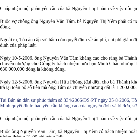
Chấp nhận một phần yêu cầu của bà Nguyễn Thị Thảnh về việc đòi lại
Buộc vợ chồng ông Nguyễn Văn Tám, bà Nguyễn Thị Yêm phải có trá
đồng.
Ngoài ra, Tòa án cấp sơ thẩm còn quyết định về án phí, chi phí giám 
định của pháp luật.
Ngày 10-5-2006, ông Nguyễn Văn Tám kháng cáo cho rằng bà Thảnh k
chuyển nhượng cho Công ty trách nhiệm hữu hạn Minh Châu nhưng Tò
630.000.000 đồng là không đúng.
Ngày 12-5-2006, ông Nguyễn Hữu Phòng (đại diện cho bà Thảnh) khá
trả lại toàn bộ số tiền mà ông Tám đã chuyển nhượng đất là 1.260.00
Tại Bản án dân sự phúc thẩm số 334/2006/DS-PT ngày 25-8-2006, Tòa
Minh quyết định: bác yêu cầu kháng cáo của nguyên đơn và bị đơn, sử
Chấp nhận một phần yêu cầu của bà Nguyễn Thị Thảnh về việc đòi lại
Buộc ông Nguyễn Văn Tám, bà Nguyễn Thị Yêm có trách nhiệm hoàn 
tương đương 21,99 chỉ vàng 24k.