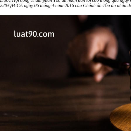
Được Hội đồng Thẩm phán Tòa án nhân dân tối cao thông qua ngày 0
220/QĐ-CA ngày 06 tháng 4 năm 2016 của Chánh án Tòa án nhân dân