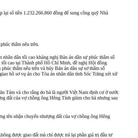
lại số tiền 1.232.266.860 đồng để sung công quỹ Nhà
phúc thẩm nêu trên.
nhân dân tối cao kháng nghị Bản án dân sự phúc thẩm số
tối cao tại Thành phố Hồ Chí Minh, đề nghị Hội đồng
 phúc thẩm nêu trên và hủy Bản án dân sự sơ thẩm số
iao hồ sơ vụ án cho Tòa án nhân dân tỉnh Sóc Trăng xét xử
Văn Tám và cho rằng do bà là người Việt Nam định cư ở nước
ợng đất của vợ chồng ông Hêng Tính giùm cho bà nhưng sau
ứng tên nhận chuyển nhượng đất của vợ chồng ông Hêng
ng được giao đất mà chỉ được trả lại phần giá trị đầu tư