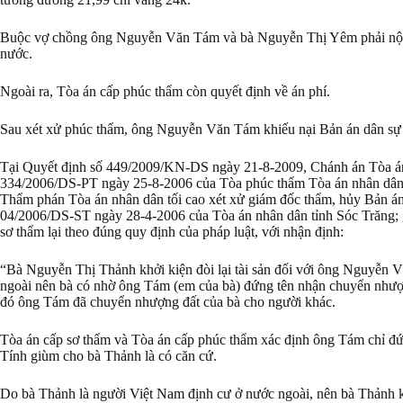
Buộc vợ chồng ông Nguyễn Văn Tám và bà Nguyễn Thị Yêm phải nộp 
nước.
Ngoài ra, Tòa án cấp phúc thẩm còn quyết định về án phí.
Sau xét xử phúc thẩm, ông Nguyễn Văn Tám khiếu nại Bản án dân sự 
Tại Quyết định số 449/2009/KN-DS ngày 21-8-2009, Chánh án Tòa án 
334/2006/DS-PT ngày 25-8-2006 của Tòa phúc thẩm Tòa án nhân dân 
Thẩm phán Tòa án nhân dân tối cao xét xử giám đốc thẩm, hủy Bản án
04/2006/DS-ST ngày 28-4-2006 của Tòa án nhân dân tỉnh Sóc Trăng; g
sơ thẩm lại theo đúng quy định của pháp luật, với nhận định:
“Bà Nguyễn Thị Thảnh khởi kiện đòi lại tài sản đối với ông Nguyễn 
ngoài nên bà có nhờ ông Tám (em của bà) đứng tên nhận chuyển như
đó ông Tám đã chuyển nhượng đất của bà cho người khác.
Tòa án cấp sơ thẩm và Tòa án cấp phúc thẩm xác định ông Tám chỉ đ
Tính giùm cho bà Thảnh là có căn cứ.
Do bà Thảnh là người Việt Nam định cư ở nước ngoài, nên bà Thảnh khô