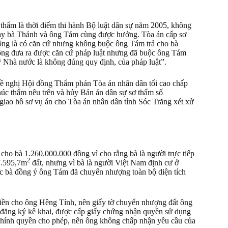
c thẩm là thời điểm thi hành Bộ luật dân sự năm 2005, không
này bà Thảnh và ông Tám cùng được hưởng. Tòa án cấp sơ
công là có căn cứ nhưng không buộc ông Tám trả cho bà
hông đưa ra được căn cứ pháp luật nhưng đã buộc ông Tám
ỹ Nhà nước là không đúng quy định, của pháp luật”.
o đề nghị Hội đồng Thẩm phán Tòa án nhân dân tối cao chấp
úc thẩm nêu trên và hủy Bản án dân sự sơ thẩm số
iao hồ sơ vụ án cho Tòa án nhân dân tỉnh Sóc Trăng xét xử
ho bà 1.260.000.000 đồng vì cho rằng bà là người trực tiếp
2
7.595,7m
đất, nhưng vì bà là người Việt Nam định cư ở
 bà đồng ý ông Tám đã chuyển nhượng toàn bộ diện tích
tiền cho ông Hêng Tính, nên giấy tờ chuyển nhượng đất ông
, đăng ký kê khai, được cấp giấy chứng nhận quyền sử dụng
ính quyền cho phép, nên ông không chấp nhận yêu cầu của