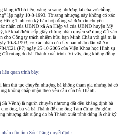
g là người bỏ tiền, vàng ra sang nhượng lại của vợ chồng
ộng” lập ngày 10-8-1993. Tờ sang nhượng này không có xác
ng Hêng Tính còn ký bản hợp đồng và đơn xin chuyển
có xác nhận của UBND xã An Hiệp và của UBND huyện Mỹ
, kê khai được cấp giấy chứng nhận quyền sử dụng đất vào
 cho Công ty trách nhiệm hữu hạn Minh Châu với giá trị là
gày 10-8-1993, có xác nhận của Ủy ban nhân dân xã An
ố 2784/C21 (P7) ngày 25-10-2005 của Viện Khoa học Hình sự
g đất ruộng do bà Thảnh xuất trình. Vì vậy, ông không đồng
liên quan trình bày:
 làm thủ tục chuyển nhượng bà không tham gia nhưng bà có
cũng không chấp nhận theo yêu cầu của bà Thảnh.
ị Sà Vênh) là người chuyển nhượng đất đều khẳng định bà
àng cho ông, bà và bà Thảnh để cho ông Tám đứng tên giùm
ang nhượng đất ruộng do bà Thảnh xuất trình đúng là chữ ký
nhân dân tỉnh Sóc Trăng quyết định: