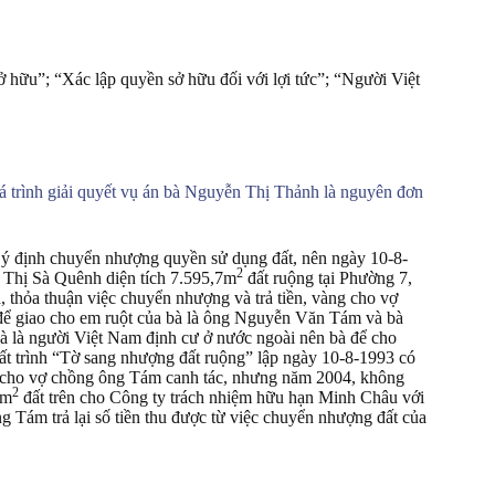
sở hữu”; “Xác lập quyền sở hữu đối với lợi tức”; “Người Việt
á trình giải quyết vụ án bà Nguyễn Thị Thảnh là nguyên đơn
ó ý định chuyển nhượng quyền sử dụng đất, nên ngày 10-8-
2
 Thị Sà Quênh diện tích 7.595,7m
đất ruộng tại Phường 7,
ch, thỏa thuận việc chuyển nhượng và trả tiền, vàng cho vợ
ể giao cho em ruột của bà là ông Nguyễn Văn Tám và bà
 là người Việt Nam định cư ở nước ngoài nên bà để cho
ất trình “Tờ sang nhượng đất ruộng” lập ngày 10-8-1993 có
cho vợ chồng ông Tám canh tác, nhưng năm 2004, không
2
7m
đất trên cho Công ty trách nhiệm hữu hạn Minh Châu với
ng Tám trả lại số tiền thu được từ việc chuyển nhượng đất của