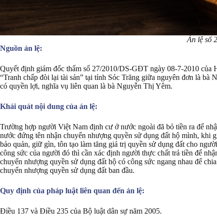
Án lệ số 
Nguồn án lệ:
Quyết định giám đốc thẩm số 27/2010/DS-GĐT ngày 08-7-2010 của Hộ
“Tranh chấp đòi lại tài sản” tại tỉnh Sóc Trăng giữa nguyên đơn là 
có quyền lợi, nghĩa vụ liên quan là bà Nguyễn Thị Yêm.
Khái quát nội dung của án lệ:
Trường hợp người Việt Nam định cư ở nước ngoài đã bỏ tiền ra để nh
nước đứng tên nhận chuyển nhượng quyền sử dụng đất hộ mình, khi giả
bảo quản, giữ gìn, tôn tạo làm tăng giá trị quyền sử dụng đất cho ngư
công sức của người đó thì cần xác định người thực chất trả tiền để 
chuyển nhượng quyền sử dụng đất hộ có công sức ngang nhau để chia p
chuyển nhượng quyền sử dụng đất ban đầu.
Quy định của pháp luật liên quan đến án lệ:
Điều 137 và Điều 235 của Bộ luật dân sự năm 2005.