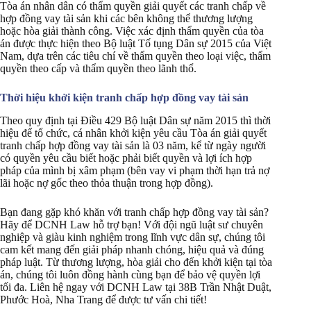
Tòa án nhân dân có thẩm quyền giải quyết các tranh chấp về
hợp đồng vay tài sản khi các bên không thể thương lượng
hoặc hòa giải thành công. Việc xác định thẩm quyền của tòa
án được thực hiện theo Bộ luật Tố tụng Dân sự 2015 của Việt
Nam, dựa trên các tiêu chí về thẩm quyền theo loại việc, thẩm
quyền theo cấp và thẩm quyền theo lãnh thổ.
Thời hiệu khởi kiện tranh chấp hợp đồng vay tài sản
Theo quy định tại Điều 429 Bộ luật Dân sự năm 2015 thì thời
hiệu để tổ chức, cá nhân khởi kiện yêu cầu Tòa án giải quyết
tranh chấp hợp đồng vay tài sản là 03 năm, kể từ ngày người
có quyền yêu cầu biết hoặc phải biết quyền và lợi ích hợp
pháp của mình bị xâm phạm (bên vay vi phạm thời hạn trả nợ
lãi hoặc nợ gốc theo thỏa thuận trong hợp đồng).
Bạn đang gặp khó khăn với tranh chấp hợp đồng vay tài sản?
Hãy để DCNH Law hỗ trợ bạn! Với đội ngũ luật sư chuyên
nghiệp và giàu kinh nghiệm trong lĩnh vực dân sự, chúng tôi
cam kết mang đến giải pháp nhanh chóng, hiệu quả và đúng
pháp luật. Từ thương lượng, hòa giải cho đến khởi kiện tại tòa
án, chúng tôi luôn đồng hành cùng bạn để bảo vệ quyền lợi
tối đa. Liên hệ ngay với DCNH Law tại 38B Trần Nhật Duật,
Phước Hoà, Nha Trang để được tư vấn chi tiết!