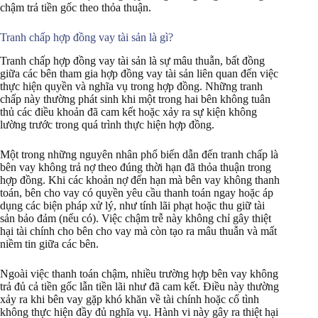
chậm trả tiền gốc theo thỏa thuận.
Tranh chấp hợp đồng vay tài sản là gì?
Tranh chấp hợp đồng vay tài sản là sự mâu thuẫn, bất đồng
giữa các bên tham gia hợp đồng vay tài sản liên quan đến việc
thực hiện quyền và nghĩa vụ trong hợp đồng. Những tranh
chấp này thường phát sinh khi một trong hai bên không tuân
thủ các điều khoản đã cam kết hoặc xảy ra sự kiện không
lường trước trong quá trình thực hiện hợp đồng.
Một trong những nguyên nhân phổ biến dẫn đến tranh chấp là
bên vay không trả nợ theo đúng thời hạn đã thỏa thuận trong
hợp đồng. Khi các khoản nợ đến hạn mà bên vay không thanh
toán, bên cho vay có quyền yêu cầu thanh toán ngay hoặc áp
dụng các biện pháp xử lý, như tính lãi phạt hoặc thu giữ tài
sản bảo đảm (nếu có). Việc chậm trễ này không chỉ gây thiệt
hại tài chính cho bên cho vay mà còn tạo ra mâu thuẫn và mất
niềm tin giữa các bên.
Ngoài việc thanh toán chậm, nhiều trường hợp bên vay không
trả đủ cả tiền gốc lẫn tiền lãi như đã cam kết. Điều này thường
xảy ra khi bên vay gặp khó khăn về tài chính hoặc cố tình
không thực hiện đầy đủ nghĩa vụ. Hành vi này gây ra thiệt hại