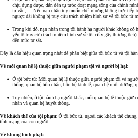
chịu đựng được, dẫn đến tự tước đoạt mạng sống của chính mình.
tự vẫn, … Nếu nạn nhân tuy muốn chết nhưng không trực tiếp t
ngược đãi không bị truy cứu trách nhiệm hình sự về tội bức tử 
Trong khi đó, nạn nhân trong tội hành hạ người khác không có hà
yếu tố truy cứu trách nhiệm hình sự về tội cố ý gây thương tích)
đến mức tự sát.
Đây là dấu hiệu quan trọng nhất để phân biệt giữa tội bức tử và tội hà
Về mối quan hệ lệ thuộc giữa người phạm tội và người bị hại:
Ở tội bức tử: Mối quan hệ lệ thuộc giữa người phạm tội và ngườ
thống, quan hệ hôn nhân, hôn hệ kinh tế, quan hệ nuôi dưỡng, q
Tuy nhiên, ở tội hành hạ người khác, mối quan hệ lệ thuộc giữ
nhân và quan hệ huyết thống.
Về khách thể của tội phạm
: Ở tội bức tử, ngoài các khách thể chung 
tính mạng của con người.
Về khung hình phạt: