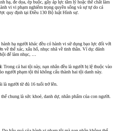
nh hạ, đe dọa, ép buộc, gây áp lực tâm lý hoặc thể chất làm
hành vi vi phạm nghiêm trọng quyền sống và sự tự do cá
ược quy định tại Điều 130 Bộ luật Hình sự.
ội hành hạ người khác đều có hành vi sử dụng bạo lực đối với
n về thể xác, xấu hổ, nhục nhã về tinh thần. Ví dụ: đánh
ã hội để làm nhục, …
i
: Trong cả hai tội này, nạn nhân đều là người bị lệ thuộc vào
ào người phạm tội thì không cấu thành hai tội danh này.
 là người từ đủ 16 tuổi trở lên.
 thể chung là sức khoẻ, danh dự, nhân phẩm của con người.
sát. Do hậu quả của hành vi phạm tội mà nạn nhân không thể