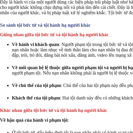
Đây là hành vi của một người dùng các biện pháp trái pháp luật như hà
cho người khác không chịu đựng nổi và phải tìm đến cái chết. Đây là 
nhân của người khác, và bị pháp luật xử lý nghiêm khắc. Tội bức tử đ
So sánh tội bức tử và tội hành hạ người khác
Giống nhau giữa tội bức tử và tội hành hạ người khác
Về hành vi khách quan
: Người phạm tội trong tội bức tử và t
nạn nhân hoặc làm nhục về tinh thần làm cho nạn nhân bị đau đớ
đập, trói, bỏ đói, đăng bài nói xấu, đăng ảnh, video lên mạng x
Về mối quan hệ lệ thuộc giữa người phạm tội và người bị hạ
người phạm tội. Nếu nạn nhân không phải là người bị lệ thuộc v
Về chủ thể của tội phạm
: Chủ thể của hai tội phạm này đều phải
Khách thể của tội phạm
: Hai tội danh này đều có những khách
Khác nhau giữa tội bức tử và tội hành hạ người khác
Về hậu quả của hành vi phạm tội:
Ở tội bức tử, dấu hiệu định tội là nạn nhân phải có hành vi tự 