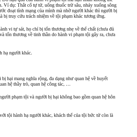
 Ví dụ: Thắt cổ tự tử, uống thuốc trừ sâu, nhảy xuống sông
ước đoạt tính mạng của mình mà nhờ người khác thì người bị
mà bị truy cứu trách nhiệm về tội phạm khác tương ứng.
nh vi tự sát, họ chỉ bị tổn thương nhẹ về thể chất (chưa đủ
 và tổn thương về tinh thần do hành vi phạm tội gây ra, chưa
nh hạ người khác.
i bị hại mang nghĩa rộng, đa dạng như quan hệ về huyết
uan hệ thầy trò, quan hệ công tác, …
a người phạm tội và người bị hại không bao gồm quan hệ hôn
với tội hành hạ người khác, khách thể của tội bức tử còn là