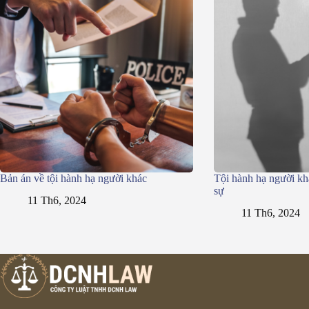
Bản án về tội hành hạ người khác
Tội hành hạ người kh
sự
11 Th6, 2024
11 Th6, 2024