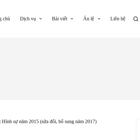
g chủ
Dịch vụ
Bài viết
Án lệ
Liên hệ
ật Hình sự năm 2015 (sửa đổi, bổ sung năm 2017)