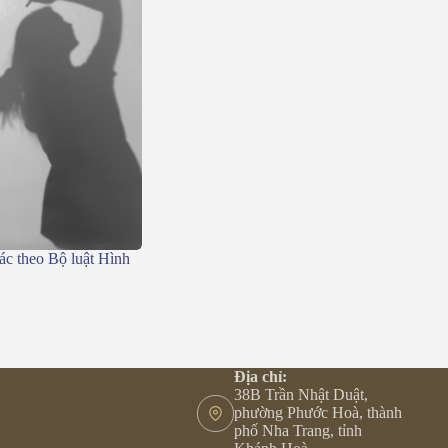
ác theo Bộ luật Hình
Địa chỉ:
38B Trần Nhật Duật,
phường Phước Hoà, thành
phố Nha Trang, tỉnh