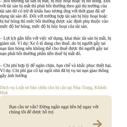
– Bồi thường tài sản bị mất, bị hủy hoại hoặc bị hư hỏng. Đối
với tài sản bị mất thì phải bồi thường theo giá thị trường của
tài sản đó có trừ đi khấu hao tương ứng với thời gian đã sử
dụng tài sản đó. Đối với trường hợp tài sản bị hủy hoại hoặc
bị hư hỏng thì mức bồi thường được xác định phụ thuộc vào
mức độ hư hỏng, mức độ bị hủy hoại của tài sản.
– Lợi ích gắn liền với việc sử dụng, khai thác tài sản bị mất, bị
giảm sút. Ví dụ: Xe ô tô đang cho thuê, do bị người gây tai
nạn làm hỏng nên không thể cho thuê được thì người gây tai
nạn phải bồi thường phần tiền thuê bị mất đó.
– Chi phí hợp lý để ngăn chặn, hạn chế và khắc phục thiệt hại.
Ví dụ: Chi phí gia cố lại ngôi nhà đã bị vụ tai nạn giao thông
gây ảnh hưởng
Dịch vụ Luật sư bào chữa cho bị cáo tại Nha Trang, Khánh
Hoà
Bạn cần tư vấn? Đừng ngần ngại liên hệ ngay với
chúng tôi để được hỗ trợ.