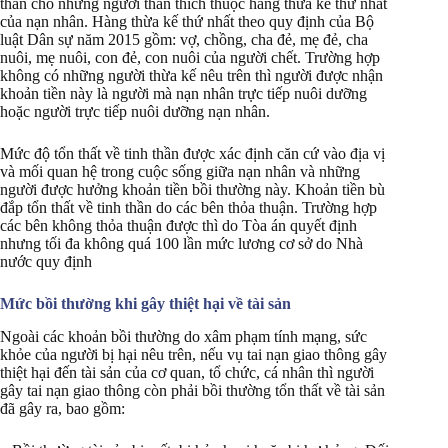
thần cho những người thân thích thuộc hàng thừa kế thứ nhất
của nạn nhân. Hàng thừa kế thứ nhất theo quy định của Bộ
luật Dân sự năm 2015 gồm: vợ, chồng, cha đẻ, mẹ đẻ, cha
nuôi, mẹ nuôi, con đẻ, con nuôi của người chết. Trường hợp
không có những người thừa kế nêu trên thì người được nhận
khoản tiền này là người mà nạn nhân trực tiếp nuôi dưỡng
hoặc người trực tiếp nuôi dưỡng nạn nhân.
Mức độ tổn thất về tinh thần được xác định căn cứ vào địa vị
và mối quan hệ trong cuộc sống giữa nạn nhân và những
người được hưởng khoản tiền bồi thường này. Khoản tiền bù
đắp tổn thất về tinh thần do các bên thỏa thuận. Trường hợp
các bên không thỏa thuận được thì do Tòa án quyết định
nhưng tối đa không quá 100 lần mức lương cơ sở do Nhà
nước quy định
Mức bồi thường khi gây thiệt hại về tài sản
Ngoài các khoản bồi thường do xâm phạm tính mạng, sức
khỏe của người bị hại nêu trên, nếu vụ tai nạn giao thông gây
thiệt hại đến tài sản của cơ quan, tổ chức, cá nhân thì người
gây tai nạn giao thông còn phải bồi thường tổn thất về tài sản
đã gây ra, bao gồm: