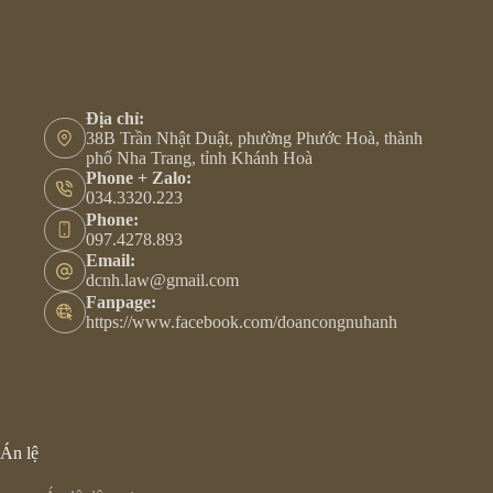
Địa chỉ:
38B Trần Nhật Duật, phường Phước Hoà, thành
phố Nha Trang, tỉnh Khánh Hoà
Phone + Zalo:
034.3320.223
Phone:
097.4278.893
Email:
dcnh.law@gmail.com
Fanpage:
https://www.facebook.com/doancongnuhanh
Án lệ