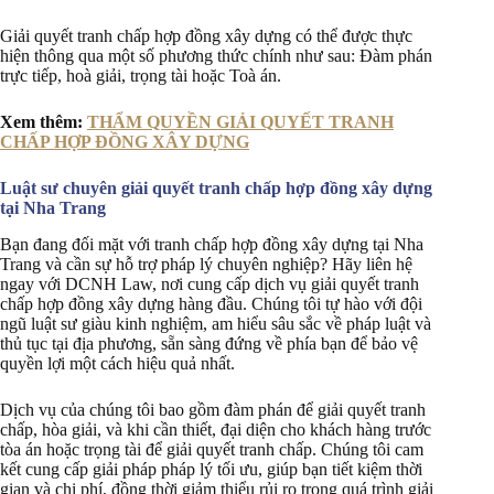
Giải quyết tranh chấp hợp đồng xây dựng có thể được thực
hiện thông qua một số phương thức chính như sau: Đàm phán
trực tiếp, hoà giải, trọng tài hoặc Toà án.
Xem thêm:
THẨM QUYỀN GIẢI QUYẾT TRANH
CHẤP HỢP ĐỒNG XÂY DỰNG
Luật sư chuyên giải quyết tranh chấp hợp đồng xây dựng
tại Nha Trang
Bạn đang đối mặt với tranh chấp hợp đồng xây dựng tại Nha
Trang và cần sự hỗ trợ pháp lý chuyên nghiệp? Hãy liên hệ
ngay với DCNH Law, nơi cung cấp dịch vụ giải quyết tranh
chấp hợp đồng xây dựng hàng đầu. Chúng tôi tự hào với đội
ngũ luật sư giàu kinh nghiệm, am hiểu sâu sắc về pháp luật và
thủ tục tại địa phương, sẵn sàng đứng về phía bạn để bảo vệ
quyền lợi một cách hiệu quả nhất.
Dịch vụ của chúng tôi bao gồm đàm phán để giải quyết tranh
chấp, hòa giải, và khi cần thiết, đại diện cho khách hàng trước
tòa án hoặc trọng tài để giải quyết tranh chấp. Chúng tôi cam
kết cung cấp giải pháp pháp lý tối ưu, giúp bạn tiết kiệm thời
gian và chi phí, đồng thời giảm thiểu rủi ro trong quá trình giải