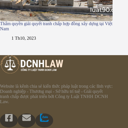
Thẩm quyền giải quyết tranh chấp hợp đồng xây dựng tại Việt
Nam
1 Th10, 2023
Website là kênh chia sẻ kiến thức pháp luật trong các lĩnh vực:
Doanh nghiệp - Thương mại - Sở hữu trí tuệ - Giải quyết
tranh chấp được phát triển bởi Công ty Luật TNHH DCNH
Law.