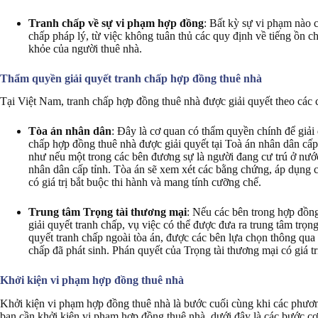
Tranh chấp về sự vi phạm hợp đồng
: Bất kỳ sự vi phạm nào 
chấp pháp lý, từ việc không tuân thủ các quy định về tiếng ồn c
khỏe của người thuê nhà.
Thẩm quyền giải quyết tranh chấp hợp đồng thuê nhà
Tại Việt Nam, tranh chấp hợp đồng thuê nhà được giải quyết theo các 
Tòa án nhân dân
: Đây là cơ quan có thẩm quyền chính để giải
chấp hợp đồng thuê nhà được giải quyết tại Toà án nhân dân cấp
như nếu một trong các bên đương sự là người đang cư trú ở nước
nhân dân cấp tỉnh. Tòa án sẽ xem xét các bằng chứng, áp dụng cá
có giá trị bắt buộc thi hành và mang tính cưỡng chế.
Trung tâm Trọng tài thương mại
: Nếu các bên trong hợp đồng
giải quyết tranh chấp, vụ việc có thể được đưa ra trung tâm trọn
quyết tranh chấp ngoài tòa án, được các bên lựa chọn thông qua 
chấp đã phát sinh. Phán quyết của Trọng tài thương mại có giá t
Khởi kiện vi phạm hợp đồng thuê nhà
Khởi kiện vi phạm hợp đồng thuê nhà là bước cuối cùng khi các phươ
bạn cần khởi kiện vi phạm hợp đồng thuê nhà, dưới đây là các bước cơ