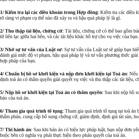
1/ Kiểm tra lại các điều khoản trong Hợp đồng
: Kiểm tra các điều 
rõ ràng vi phạm cụ thể nào đã xảy ra và hậu quả pháp lý là gì.
2/ Thu thập tài liệu, chứng cứ
: Tài liệu, chứng cứ có thể bao gồm bả
từ liên lạc giữa hai bên, và các tài liệu khác hỗ trợ cho vụ việc của bạn.
3/ Nhờ sự tư vấn của Luật sư
: Sự tư vấn của Luật sư sẽ giúp bạn hi
đánh giá mức độ vi phạm, hậu quả pháp lý và tư vấn phương thức giải q
hợp pháp của bạn.
4/ Chuẩn bị hồ sơ khởi kiện và nộp đơn khởi kiện tại Toà án
: Nếu 
định toà án có thẩm quyền giải quyết vụ việc và thu thập các tài liệu, 
5/ Nộp hồ sơ khởi kiện tại Toà án có thẩm quyền
: Sau khi nộp hồ s
báo của toà án.
6/ Tham gia quá trình tố tụng
: Tham gia quá trình tố tụng tại toà án 
thẩm phán, cung cấp bổ sung chứng cứ, giám định, định giá tài sản, ho
7/ Thi hành án
: Sau khi bản án có hiệu lực pháp luật, bạn nộp đơn yê
buộc bên có nghĩa vụ phải thực hiện theo phán quyết của toà án.