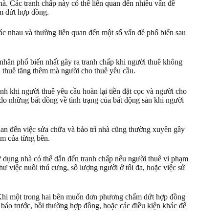
hà. Các tranh chấp này có thể liên quan đến nhiều vấn đề
ấm dứt hợp đồng.
ác nhau và thường liên quan đến một số vấn đề phổ biến sau
nhân phổ biến nhất gây ra tranh chấp khi người thuê không
n thuê tăng thêm mà người cho thuê yêu cầu.
inh khi người thuê yêu cầu hoàn lại tiền đặt cọc và người cho
 do những bất đồng về tình trạng của bất động sản khi người
uan đến việc sửa chữa và bảo trì nhà cũng thường xuyên gây
ệm của từng bên.
ử dụng nhà có thể dẫn đến tranh chấp nếu người thuê vi phạm
ư việc nuôi thú cưng, số lượng người ở tối đa, hoặc việc sử
Khi một trong hai bên muốn đơn phương chấm dứt hợp đồng
g báo trước, bồi thường hợp đồng, hoặc các điều kiện khác để