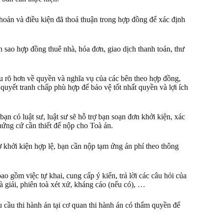
khoản và điều kiện đã thoả thuận trong hợp đồng để xác định
n sao hợp đồng thuê nhà, hóa đơn, giao dịch thanh toán, thư
ểu rõ hơn về quyền và nghĩa vụ của các bên theo hợp đồng,
uyết tranh chấp phù hợp để bảo vệ tốt nhất quyền và lợi ích
bạn có luật sư, luật sư sẽ hỗ trợ bạn soạn đơn khởi kiện, xác
chứng cứ cần thiết để nộp cho Toà án.
ơ khởi kiện hợp lệ, bạn cần nộp tạm ứng án phí theo thông
bao gồm việc tự khai, cung cấp ý kiến, trả lời các câu hỏi của
à giải, phiên toà xét xử, kháng cáo (nếu có), …
u cầu thi hành án tại cơ quan thi hành án có thẩm quyền để