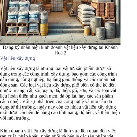
Đăng ký nhãn hiệu kinh doanh vật liệu xây dựng tại Khánh
Hoà 2
Vật liệu xây dựng
Vật liệu xây dựng là những loại vật tư, sản phẩm được sử
dụng trong các công trình xây dựng, bao gồm các công trình
dân dụng, công nghiệp, hạ tầng giao thông và các dự án bất
động sản. Các loại vật liệu xây dựng phổ biến có thể kể đến
như xi măng, cát, sỏi, gạch, đá, thép, gỗ, sơn, và các loại vật
liệu hoàn thiện như gạch men, đá ốp lát, hay các sản phẩm
cách nhiệt. Với sự phát triển của công nghệ và nhu cầu đa
dạng từ thị trường, ngày nay còn có nhiều vật liệu xây dựng
mới được cải tiến để nâng cao tính năng, độ bền, và thân thiện
với môi trường.
Kinh doanh vật liệu xây dựng là lĩnh vực liên quan đến việc
sản xuất, nhập khẩu, phân phối và bán lẻ các sản phẩm vật