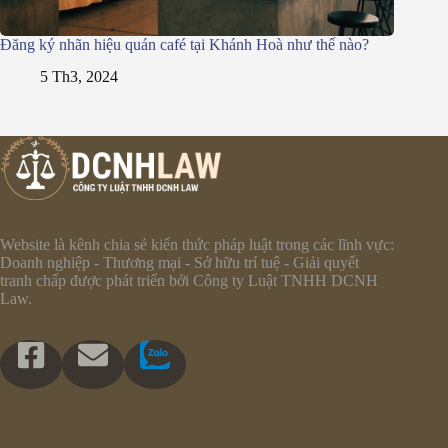
Đăng ký nhãn hiệu quán café tại Khánh Hoà như thế nào?
5 Th3, 2024
Website là kênh chia sẻ kiến thức pháp luật trong các lĩnh vực:
Doanh nghiệp - Thương mại - Sở hữu trí tuệ - Giải quyết
tranh chấp được phát triển bởi Công ty Luật TNHH DCNH
Law.