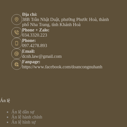
Địa chỉ:
38B Trần Nhật Duật, phường Phước Hoà, thành
phố Nha Trang, tỉnh Khánh Hoà
Phone + Zalo:
034.3320.223
Phone:
097.4278.893
Email:
dcnh.law@gmail.com
Fanpage:
https://www.facebook.com/doancongnuhanh
Án lệ
Án lệ dân sự
Án lệ hành chính
Án lệ hình sự