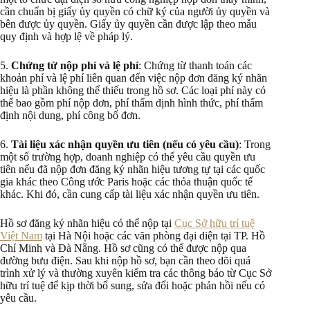
cần chuẩn bị giấy ủy quyền có chữ ký của người ủy quyền và
bên được ủy quyền. Giấy ủy quyền cần được lập theo mẫu
quy định và hợp lệ về pháp lý.
5.
Chứng từ nộp phí và lệ phí
: Chứng từ thanh toán các
khoản phí và lệ phí liên quan đến việc nộp đơn đăng ký nhãn
hiệu là phần không thể thiếu trong hồ sơ. Các loại phí này có
thể bao gồm phí nộp đơn, phí thẩm định hình thức, phí thẩm
định nội dung, phí công bố đơn.
6.
Tài liệu xác nhận quyền ưu tiên (nếu có yêu cầu)
: Trong
một số trường hợp, doanh nghiệp có thể yêu cầu quyền ưu
tiên nếu đã nộp đơn đăng ký nhãn hiệu tương tự tại các quốc
gia khác theo Công ước Paris hoặc các thỏa thuận quốc tế
khác. Khi đó, cần cung cấp tài liệu xác nhận quyền ưu tiên.
Hồ sơ đăng ký nhãn hiệu có thể nộp tại
Cục Sở hữu trí tuệ
Việt Nam
tại Hà Nội hoặc các văn phòng đại diện tại TP. Hồ
Chí Minh và Đà Nẵng. Hồ sơ cũng có thể được nộp qua
đường bưu điện. Sau khi nộp hồ sơ, bạn cần theo dõi quá
trình xử lý và thường xuyên kiểm tra các thông báo từ Cục Sở
hữu trí tuệ để kịp thời bổ sung, sửa đổi hoặc phản hồi nếu có
yêu cầu.