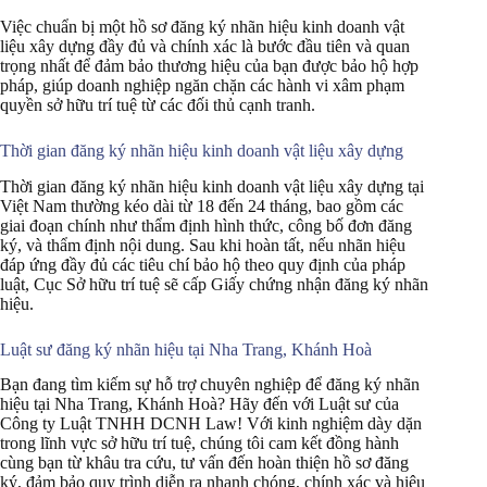
Việc chuẩn bị một hồ sơ đăng ký nhãn hiệu kinh doanh vật
liệu xây dựng đầy đủ và chính xác là bước đầu tiên và quan
trọng nhất để đảm bảo thương hiệu của bạn được bảo hộ hợp
pháp, giúp doanh nghiệp ngăn chặn các hành vi xâm phạm
quyền sở hữu trí tuệ từ các đối thủ cạnh tranh.
Thời gian đăng ký nhãn hiệu kinh doanh vật liệu xây dựng
Thời gian đăng ký nhãn hiệu kinh doanh vật liệu xây dựng tại
Việt Nam thường kéo dài từ 18 đến 24 tháng, bao gồm các
giai đoạn chính như thẩm định hình thức, công bố đơn đăng
ký, và thẩm định nội dung. Sau khi hoàn tất, nếu nhãn hiệu
đáp ứng đầy đủ các tiêu chí bảo hộ theo quy định của pháp
luật, Cục Sở hữu trí tuệ sẽ cấp Giấy chứng nhận đăng ký nhãn
hiệu.
Luật sư đăng ký nhãn hiệu tại Nha Trang, Khánh Hoà
Bạn đang tìm kiếm sự hỗ trợ chuyên nghiệp để đăng ký nhãn
hiệu tại Nha Trang, Khánh Hoà? Hãy đến với Luật sư của
Công ty Luật TNHH DCNH Law! Với kinh nghiệm dày dặn
trong lĩnh vực sở hữu trí tuệ, chúng tôi cam kết đồng hành
cùng bạn từ khâu tra cứu, tư vấn đến hoàn thiện hồ sơ đăng
ký, đảm bảo quy trình diễn ra nhanh chóng, chính xác và hiệu