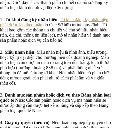
nhận. Dưới đây là các thành phần chi tiết của hồ sơ đăng ký
nhãn hiệu kinh doanh vật liệu xây dựng:
1.
Tờ khai đăng ký nhãn hiệu
:
Tờ khai đăng ký nhãn hiệu
phải được lập theo mẫu
do Cục Sở hữu trí tuệ quy định. Tờ
khai bao gồm các thông tin chi tiết về chủ sở hữu nhãn hiệu
(tên, địa chỉ, thông tin liên lạc), mô tả nhãn hiệu và danh mục
sản phẩm hoặc dịch vụ cần bảo hộ.
2.
Mẫu nhãn hiệu
: Mẫu nhãn hiệu là hình ảnh, biểu tượng,
hoặc ký tự đại diện cho thương hiệu của doanh nghiệp. Mẫu
nhãn hiệu cần được in màu rõ ràng trên nền trắng, kích thước
phù hợp (thường khoảng 8×8 cm) và phải thống nhất với
thông tin đã mô tả trong tờ khai. Nếu nhãn hiệu có phần chữ
tiếng nước ngoài, cần phải ghi rõ cách phát âm và ý nghĩa
(nếu có).
3.
Danh mục sản phẩm hoặc dịch vụ theo Bảng phân loại
quốc tế Nice
: Các sản phẩm hoặc dịch vụ mà nhãn hiệu sẽ
được áp dụng cần được liệt kê rõ ràng và sắp xếp theo Bảng
phân loại quốc tế Nice.
4.
Giấy ủy quyền (nếu có)
: Nếu doanh nghiệp ủy quyền cho
một tổ chức đại diện sở hữu công nghiệp nộp đơn thay mình,