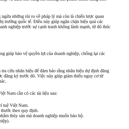
 ngừa những rủi ro về pháp lý mà còn là chiến lược quan
thị trường quốc tế. Điều này giúp ngăn chặn hiệu quả các
oanh nghiệp trước sự cạnh tranh không lành mạnh, từ đó thúc
ọng giúp bảo vệ quyền lợi của doanh nghiệp, chống lại các
n tra cứu nhãn hiệu để đảm bảo rằng nhãn hiệu dự định đăng
c đăng ký trước đó. Việc này giúp giảm thiểu nguy cơ từ
hác.
iệt Nam cần có các tài liệu sau:
í tuệ Việt Nam.
 thước theo quy định.
 phẩm thủy sản mà doanh nghiệp muốn bảo hộ.
iệp).