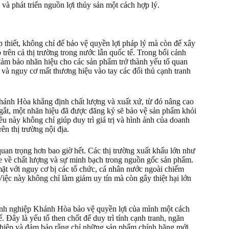
 và phát triển nguồn lợi thủy sản một cách hợp lý.
 thiết, không chỉ để bảo vệ quyền lợi pháp lý mà còn để xây
trên cả thị trường trong nước lẫn quốc tế. Trong bối cảnh
ảm bảo nhãn hiệu cho các sản phẩm trở thành yếu tố quan
 và nguy cơ mất thương hiệu vào tay các đối thủ cạnh tranh
hánh Hòa khẳng định chất lượng và xuất xứ, từ đó nâng cao
y gắt, một nhãn hiệu đã được đăng ký sẽ bảo vệ sản phẩm khỏi
u này không chỉ giúp duy trì giá trị và hình ảnh của doanh
n thị trường nội địa.
 quan trọng hơn bao giờ hết. Các thị trường xuất khẩu lớn như
e về chất lượng và sự minh bạch trong nguồn gốc sản phẩm.
t với nguy cơ bị các tổ chức, cá nhân nước ngoài chiếm
iệc này không chỉ làm giảm uy tín mà còn gây thiệt hại lớn
anh nghiệp Khánh Hòa bảo vệ quyền lợi của mình một cách
. Đây là yếu tố then chốt để duy trì tính cạnh tranh, ngăn
hiệp và đảm bảo rằng chỉ những sản phẩm chính hãng mới