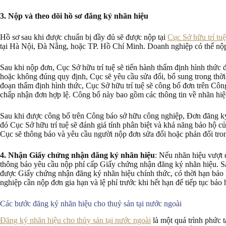
3.
Nộp và theo dõi hồ sơ đăng ký nhãn hiệu
Hồ sơ sau khi được chuẩn bị đầy đủ sẽ được nộp tại
Cục Sở hữu trí tu
tại Hà Nội, Đà Nẵng, hoặc TP. Hồ Chí Minh. Doanh nghiệp có thể nộp
Sau khi nộp đơn, Cục Sở hữu trí tuệ sẽ tiến hành thẩm định hình thức 
hoặc không đúng quy định, Cục sẽ yêu cầu sửa đổi, bổ sung trong thời
đoạn thẩm định hình thức, Cục Sở hữu trí tuệ sẽ công bố đơn trên Cô
chấp nhận đơn hợp lệ. Công bố này bao gồm các thông tin về nhãn hiệ
Sau khi được công bố trên Công báo sở hữu công nghiệp, Đơn đăng ký 
đó Cục Sở hữu trí tuệ sẽ đánh giá tính phân biệt và khả năng bảo hộ c
Cục sẽ thông báo và yêu cầu người nộp đơn sửa đổi hoặc phản đối tron
4. Nhận Giấy chứng nhận đăng ký nhãn hiệu
: Nếu nhãn hiệu vượt q
thông báo yêu cầu nộp phí cấp Giấy chứng nhận đăng ký nhãn hiệu. Sa
được Giấy chứng nhận đăng ký nhãn hiệu chính thức, có thời hạn bảo h
nghiệp cần nộp đơn gia hạn và lệ phí trước khi hết hạn để tiếp tục bảo 
Các bước đăng ký nhãn hiệu cho thuỷ sản tại nước ngoài
Đăng ký nhãn hiệu cho thủy sản tại nước ngoài
là một quá trình phức t