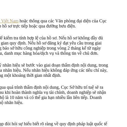
ệ Việt Nam
hoặc thông qua các Văn phòng đại diện của Cục
 hồ sơ trực tiếp hoặc qua đường bưu điện.
để kiểm tra tính hợp lệ của hồ sơ. Nếu hồ sơ không đầy đủ
 gian quy định. Nếu hồ sơ đăng ký đạt yêu cầu trong giai
ng báo sở hữu công nghiệp trong vòng 2 tháng kể từ ngày
u, danh mục hàng hóa/dịch vụ và thông tin về chủ đơn.
nhãn hiệu sẽ bước vào giai đoạn thẩm định nội dung, trong
ủa nhãn hiệu. Nếu nhãn hiệu không đáp ứng các tiêu chí này,
g một khoảng thời gian nhất định.
ua quá trình thẩm định nội dung, Cục Sở hữu trí tuệ sẽ ra
u khi hoàn thành nghĩa vụ tài chính, doanh nghiệp sẽ nhận
ộ là 10 năm và có thể gia hạn nhiều lần liên tiếp. Doanh
hộ nhãn hiệu.
ạp đòi hỏi sự hiểu biết rõ ràng về quy định pháp luật quốc tế