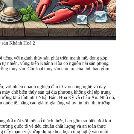
ỷ sản Khánh Hoà 2
 tiếng với ngành thủy sản phát triển mạnh mẽ, đóng góp
iện tự nhiên, vùng biển Khánh Hòa có nguồn hải sản phong
trồng thủy sản. Các loại thủy sản chủ lực của tỉnh bao gồm
ển, với nhiều doanh nghiệp đầu tư vào công nghệ và dây
 máy chế biến thủy sản tại địa phương không chỉ tập trung
hị trường khó tính như Nhật Bản, Hoa Kỳ và châu Âu. Nhờ đó,
uốc tế, nâng cao giá trị gia tăng và uy tín trên thị trường
ng đối mặt với một số thách thức, bao gồm sự biến đổi khí
 trường quốc tế về tiêu chuẩn chất lượng và an toàn thực
rung đẩy mạnh việc ứng dụng khoa học công nghệ vào nuôi