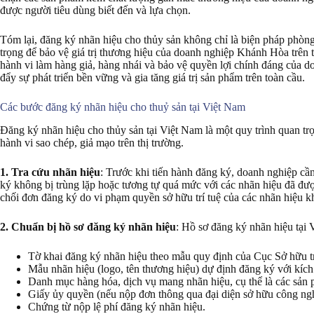
được người tiêu dùng biết đến và lựa chọn.
Tóm lại, đăng ký nhãn hiệu cho thủy sản không chỉ là biện pháp phòng
trọng để bảo vệ giá trị thương hiệu của doanh nghiệp Khánh Hòa trên 
hành vi làm hàng giả, hàng nhái và bảo vệ quyền lợi chính đáng của d
đẩy sự phát triển bền vững và gia tăng giá trị sản phẩm trên toàn cầu.
Các bước đăng ký nhãn hiệu cho thuỷ sản tại Việt Nam
Đăng ký nhãn hiệu cho thủy sản tại Việt Nam là một quy trình quan tr
hành vi sao chép, giả mạo trên thị trường.
1. Tra cứu nhãn hiệu
: Trước khi tiến hành đăng ký, doanh nghiệp cầ
ký không bị trùng lặp hoặc tương tự quá mức với các nhãn hiệu đã đượ
chối đơn đăng ký do vi phạm quyền sở hữu trí tuệ của các nhãn hiệu k
2. Chuẩn bị hồ sơ đăng ký nhãn hiệu
: Hồ sơ đăng ký nhãn hiệu tại V
Tờ khai đăng ký nhãn hiệu theo mẫu quy định của Cục Sở hữu tr
Mẫu nhãn hiệu (logo, tên thương hiệu) dự định đăng ký với kích
Danh mục hàng hóa, dịch vụ mang nhãn hiệu, cụ thể là các sản
Giấy ủy quyền (nếu nộp đơn thông qua đại diện sở hữu công ngh
Chứng từ nộp lệ phí đăng ký nhãn hiệu.