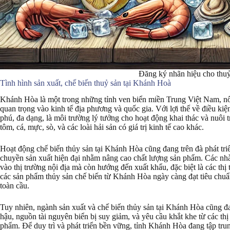
Đăng ký nhãn hiệu cho thu
Tình hình sản xuất, chế biến thuỷ sản tại Khánh Hoà
Khánh Hòa là một trong những tỉnh ven biển miền Trung Việt Nam, nổi
quan trọng vào kinh tế địa phương và quốc gia. Với lợi thế về điều k
phú, đa dạng, là môi trường lý tưởng cho hoạt động khai thác và nuôi 
tôm, cá, mực, sò, và các loài hải sản có giá trị kinh tế cao khác.
Hoạt động chế biến thủy sản tại Khánh Hòa cũng đang trên đà phát tri
chuyền sản xuất hiện đại nhằm nâng cao chất lượng sản phẩm. Các nhà
vào thị trường nội địa mà còn hướng đến xuất khẩu, đặc biệt là các t
các sản phẩm thủy sản chế biến từ Khánh Hòa ngày càng đạt tiêu chuẩn q
toàn cầu.
Tuy nhiên, ngành sản xuất và chế biến thủy sản tại Khánh Hòa cũng đa
hậu, nguồn tài nguyên biển bị suy giảm, và yêu cầu khắt khe từ các thị
phẩm. Để duy trì và phát triển bền vững, tỉnh Khánh Hòa đang tập t