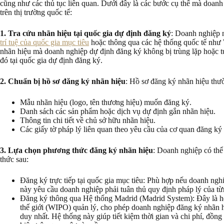
cũng như các thủ tục liên quan. Dưới đây là các bước cụ thể mà doanh
trên thị trường quốc tế:
1. Tra cứu nhãn hiệu tại quốc gia dự định đăng ký
: Doanh nghiệp 
trí tuệ của quốc gia mục tiêu
hoặc thông qua các hệ thống quốc tế như
nhãn hiệu mà doanh nghiệp dự định đăng ký không bị trùng lặp hoặc 
đó tại quốc gia dự định đăng ký.
2. Chuẩn bị hồ sơ đăng ký nhãn hiệu
: Hồ sơ đăng ký nhãn hiệu thườ
Mẫu nhãn hiệu (logo, tên thương hiệu) muốn đăng ký.
Danh sách các sản phẩm hoặc dịch vụ dự định gắn nhãn hiệu.
Thông tin chi tiết về chủ sở hữu nhãn hiệu.
Các giấy tờ pháp lý liên quan theo yêu cầu của cơ quan đăng ký 
3. Lựa chọn phương thức đăng ký nhãn hiệu
: Doanh nghiệp có thể
thức sau:
Đăng ký trực tiếp tại quốc gia mục tiêu: Phù hợp nếu doanh nghiệ
này yêu cầu doanh nghiệp phải tuân thủ quy định pháp lý của từ
Đăng ký thông qua Hệ thống Madrid (Madrid System): Đây là hệ
thế giới (WIPO) quản lý, cho phép doanh nghiệp đăng ký nhãn hi
duy nhất. Hệ thống này giúp tiết kiệm thời gian và chi phí, đồng