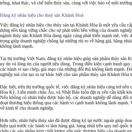
trồng, khai thác, và chế biến thủy sản, cùng với việc bảo vệ môi trường
Đăng ký nhãn hiệu cho thuỷ sản Khánh Hoà
Việc đăng ký nhãn hiệu cho thủy sản tại Khánh Hòa là một yêu cầu cấp
dựng nền tảng vững chắc cho sự phát triển bền vững của doanh nghiệp 
ngành thủy sản Khánh Hòa đang ngày càng phát triển mạnh mẽ, việc đ
trọng giúp doanh nghiệp chống lại những rủi ro về hàng giả, hàng nhái
không lành mạnh.
Tại thị trường Việt Nam, đăng ký nhãn hiệu giúp sản phẩm thủy sản K
uy tín và lòng tin của người tiêu dùng. Trong điều kiện cạnh tranh ga
các hành vi sao chép, giả mạo của những đối thủ không lành mạnh. Điề
nghiệp mà còn tạo ra sự khác biệt cho sản phẩm thủy sản Khánh Hòa trê
Đặc biệt, trên thị trường quốc tế, việc đăng ký nhãn hiệu càng trở nên
Hoa Kỳ, Liên minh châu Âu, và Nhật Bản luôn đặt ra yêu cầu khắt kh
Nếu không có nhãn hiệu được bảo hộ, các doanh nghiệp dễ dàng đối mặ
đoạt thương hiệu thông qua các hành vi cạnh tranh không lành mạnh. V
về kinh tế cho doanh nghiệp.
Hơn nữa, nhãn hiệu thủy sản đã được đăng ký tại nước ngoài giúp do
hiệu quả trước các hành vi làm hàng giả, hàng nhái trên quy mô quốc tế
chặn các sản phẩm kém chất lượng gắn mác thương hiệu của doanh ng