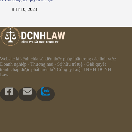
8 Th10, 2023
Website là kênh chia sẻ kiến thức pháp luật trong các lĩnh vực:
Doanh nghiệp - Thương mại - Sở hữu trí tuệ - Giải quyết
tranh chấp được phát triển bởi Công ty Luật TNHH DCNH
Law.