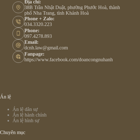
Địa chỉ:
38B Trần Nhật Duật, phường Phước Hoà, thành
phố Nha Trang, tỉnh Khánh Hoà
Phone + Zalo:
034.3320.223
Phone:
097.4278.893
Email:
dcnh.law@gmail.com
Fanpage:
https://www.facebook.com/doancongnuhanh
Án lệ
Án lệ dân sự
Án lệ hành chính
Án lệ hình sự
Chuyên mục