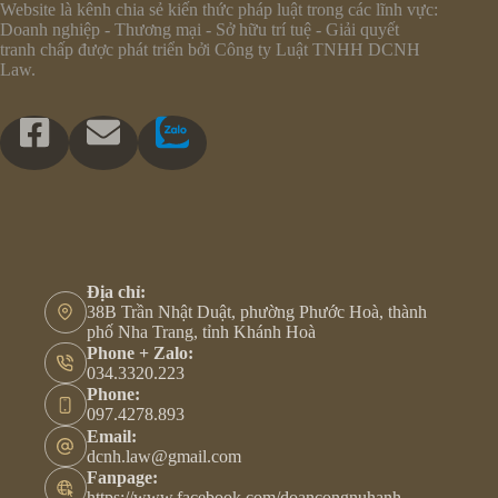
Website là kênh chia sẻ kiến thức pháp luật trong các lĩnh vực:
Doanh nghiệp - Thương mại - Sở hữu trí tuệ - Giải quyết
tranh chấp được phát triển bởi Công ty Luật TNHH DCNH
Law.
Địa chỉ:
38B Trần Nhật Duật, phường Phước Hoà, thành
phố Nha Trang, tỉnh Khánh Hoà
Phone + Zalo:
034.3320.223
Phone:
097.4278.893
Email:
dcnh.law@gmail.com
Fanpage:
https://www.facebook.com/doancongnuhanh