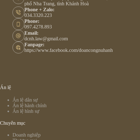
phố Nha Trang, tỉnh Khánh Hoà
Phone + Zalo:
034.3320.223
Phone:
097.4278.893
Email:
dcnh.law@gmail.com
Fanpage:
https://www.facebook.com/doancongnuhanh
Án lệ
Án lệ dân sự
Án lệ hành chính
Án lệ hình sự
Chuyên mục
Doanh nghiệp