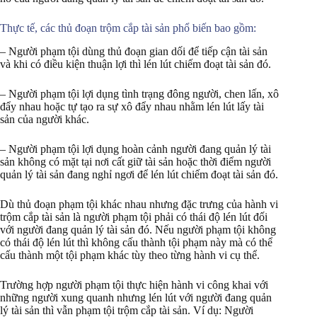
Thực tế, các thủ đoạn trộm cắp tài sản phổ biến bao gồm:
– Người phạm tội dùng thủ đoạn gian dối để tiếp cận tài sản
và khi có điều kiện thuận lợi thì lén lút chiếm đoạt tài sản đó.
– Người phạm tội lợi dụng tình trạng đông người, chen lấn, xô
đẩy nhau hoặc tự tạo ra sự xô đẩy nhau nhằm lén lút lấy tài
sản của người khác.
– Người phạm tội lợi dụng hoàn cảnh người đang quản lý tài
sản không có mặt tại nơi cất giữ tài sản hoặc thời điểm người
quản lý tài sản đang nghỉ ngơi để lén lút chiếm đoạt tài sản đó.
Dù thủ đoạn phạm tội khác nhau nhưng đặc trưng của hành vi
trộm cắp tài sản là người phạm tội phải có thái độ lén lút đối
với người đang quản lý tài sản đó. Nếu người phạm tội không
có thái độ lén lút thì không cấu thành tội phạm này mà có thể
cấu thành một tội phạm khác tùy theo từng hành vi cụ thể.
Trường hợp người phạm tội thực hiện hành vi công khai với
những người xung quanh nhưng lén lút với người đang quản
lý tài sản thì vẫn phạm tội trộm cắp tài sản. Ví dụ: Người