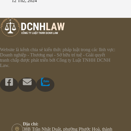
12 Th2, 2024
Website là kênh chia sẻ kiến thức pháp luật trong các lĩnh vực:
Doanh nghiệp - Thương mại - Sở hữu trí tuệ - Giải quyết
tranh chấp được phát triển bởi Công ty Luật TNHH DCNH
Law.
Địa chỉ:
38B Trần Nhật Duật, phường Phước Hoà, thành