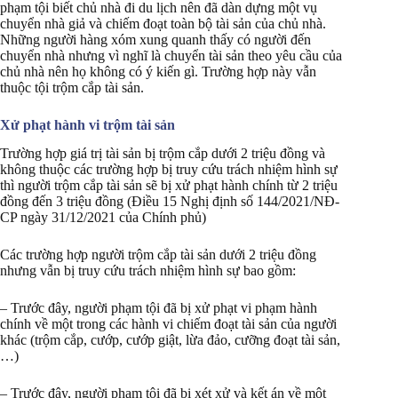
phạm tội biết chủ nhà đi du lịch nên đã dàn dựng một vụ
chuyển nhà giả và chiếm đoạt toàn bộ tài sản của chủ nhà.
Những người hàng xóm xung quanh thấy có người đến
chuyển nhà nhưng vì nghĩ là chuyển tài sản theo yêu cầu của
chủ nhà nên họ không có ý kiến gì. Trường hợp này vẫn
thuộc tội trộm cắp tài sản.
Xử phạt hành vi trộm tài sản
Trường hợp giá trị tài sản bị trộm cắp dưới 2 triệu đồng và
không thuộc các trường hợp bị truy cứu trách nhiệm hình sự
thì người trộm cắp tài sản sẽ bị xử phạt hành chính từ 2 triệu
đồng đến 3 triệu đồng (Điều 15 Nghị định số 144/2021/NĐ-
CP ngày 31/12/2021 của Chính phủ)
Các trường hợp người trộm cắp tài sản dưới 2 triệu đồng
nhưng vẫn bị truy cứu trách nhiệm hình sự bao gồm:
– Trước đây, người phạm tội đã bị xử phạt vi phạm hành
chính về một trong các hành vi chiếm đoạt tài sản của người
khác (trộm cắp, cướp, cướp giật, lừa đảo, cưỡng đoạt tài sản,
…)
– Trước đây, người phạm tội đã bị xét xử và kết án về một