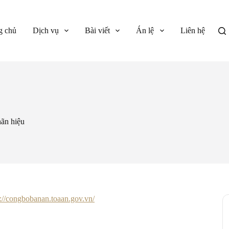
g chủ
Dịch vụ
Bài viết
Án lệ
Liên hệ
ãn hiệu
s://congbobanan.toaan.gov.vn/