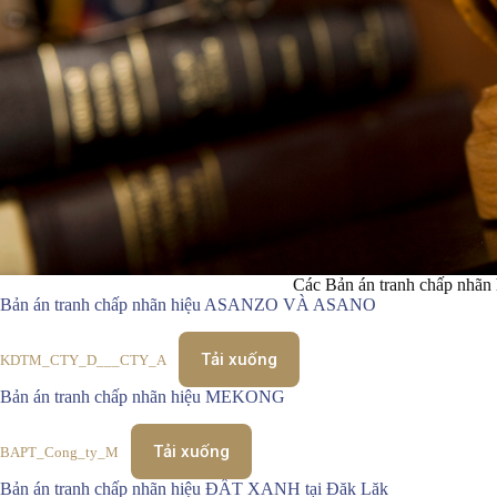
Các Bản án tranh chấp nhãn 
Bản án tranh chấp nhãn hiệu ASANZO VÀ ASANO
Tải xuống
KDTM_CTY_D___CTY_A
Bản án tranh chấp nhãn hiệu MEKONG
Tải xuống
BAPT_Cong_ty_M
Bản án tranh chấp nhãn hiệu ĐẤT XANH tại Đăk Lăk