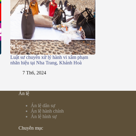
Luật sư chuyên xử lý hành vi xâm phạm
nhãn hiệu tại Nha Trang, Khánh Hoà
7 Th6, 2024
Án lệ
Án lệ dân sự
Án lệ hành chính
Án lệ hình sự
Chuyên mục