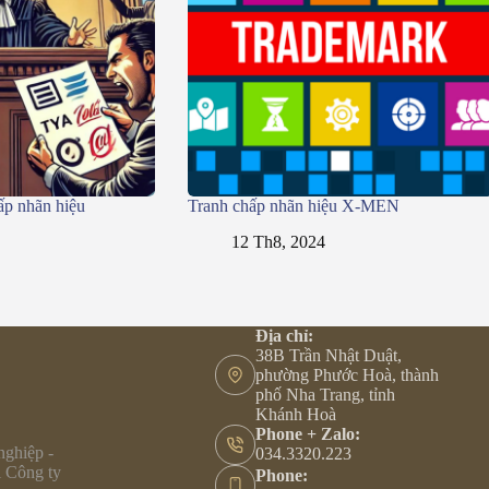
ấp nhãn hiệu
Tranh chấp nhãn hiệu X-MEN
12 Th8, 2024
Địa chỉ:
38B Trần Nhật Duật,
phường Phước Hoà, thành
phố Nha Trang, tỉnh
Khánh Hoà
Phone + Zalo:
nghiệp -
034.3320.223
i Công ty
Phone: