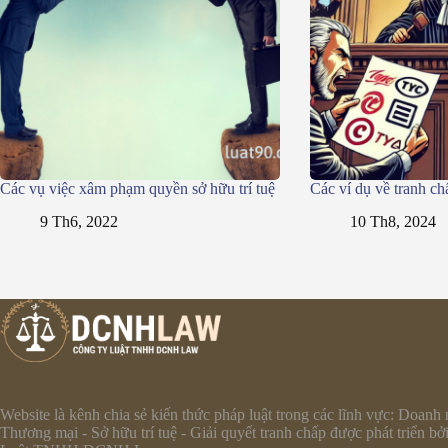
Các vụ việc xâm phạm quyền sở hữu trí tuệ
Các ví dụ về tranh ch
9 Th6, 2022
10 Th8, 2024
Website là kênh chia sẻ kiến thức pháp luật trong các lĩnh vực: Doanh 
Thương mại - Sở hữu trí tuệ - Giải quyết tranh chấp được phát triển bở