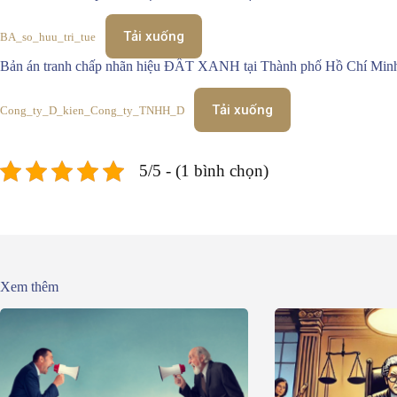
Tải xuống
BA_so_huu_tri_tue
Bản án tranh chấp nhãn hiệu ĐẤT XANH tại Thành phố Hồ Chí Min
Tải xuống
Cong_ty_D_kien_Cong_ty_TNHH_D
5/5 - (1 bình chọn)
Xem thêm