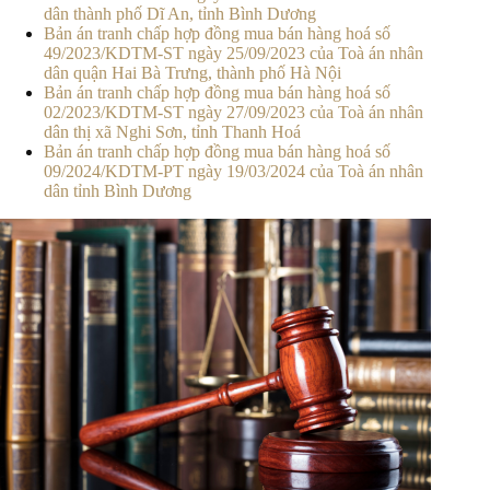
dân thành phố Dĩ An, tỉnh Bình Dương
Bản án tranh chấp hợp đồng mua bán hàng hoá số
49/2023/KDTM-ST ngày 25/09/2023 của Toà án nhân
dân quận Hai Bà Trưng, thành phố Hà Nội
Bản án tranh chấp hợp đồng mua bán hàng hoá số
02/2023/KDTM-ST ngày 27/09/2023 của Toà án nhân
dân thị xã Nghi Sơn, tỉnh Thanh Hoá
Bản án tranh chấp hợp đồng mua bán hàng hoá số
09/2024/KDTM-PT ngày 19/03/2024 của Toà án nhân
dân tỉnh Bình Dương