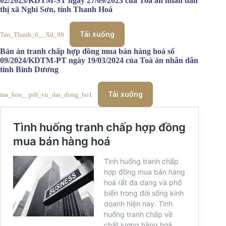
02/2023/KDTM-ST ngày 27/09/2023 của Toà án nhân dân
thị xã Nghi Sơn, tỉnh Thanh Hoá
Tải xuống
Tan_Thanh_6__Xd_99
Bản án tranh chấp hợp đồng mua bán hàng hoá số
09/2024/KDTM-PT ngày 19/03/2024 của Toà án nhân dân
tỉnh Bình Dương
Tải xuống
ma_hoa__pdf_vu_dai_dong_ho1