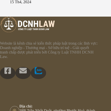
15 Th4, 2024
Website là kênh chia sẻ kiến thức pháp luật trong các lĩnh vực:
Doanh nghiệp - Thương mại - Sở hữu trí tuệ - Giải quyết
tranh chấp được phát triển bởi Công ty Luật TNHH DCNH
Law.
Địa chỉ:
38B Trần Nhật Duật, phường Phước Hoà, thành