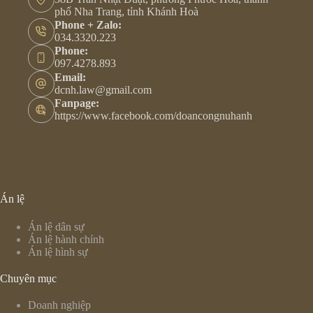
phố Nha Trang, tỉnh Khánh Hoà
Phone + Zalo:
034.3320.223
Phone:
097.4278.893
Email:
dcnh.law@gmail.com
Fanpage:
https://www.facebook.com/doancongnuhanh
Án lệ
Án lệ dân sự
Án lệ hành chính
Án lệ hình sự
Chuyên mục
Doanh nghiệp