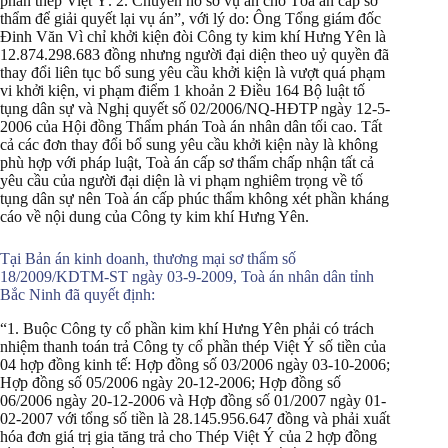
phần thép Việt Ý. 2. Chuyển hồ sơ vụ án cho Tòa án cấp sơ
thẩm để giải quyết lại vụ án”, với lý do: Ông Tổng giám đốc
Đinh Văn Vì chỉ khởi kiện đòi Công ty kim khí Hưng Yên là
12.874.298.683 đồng nhưng người đại diện theo uỷ quyền đã
thay đổi liên tục bổ sung yêu cầu khởi kiện là vượt quá phạm
vi khởi kiện, vi phạm điểm 1 khoản 2 Điều 164 Bộ luật tố
tụng dân sự và Nghị quyết số 02/2006/NQ-HĐTP ngày 12-5-
2006 của Hội đồng Thẩm phán Toà án nhân dân tối cao. Tất
cả các đơn thay đổi bổ sung yêu cầu khởi kiện này là không
phù hợp với pháp luật, Toà án cấp sơ thẩm chấp nhận tất cả
yêu cầu của người đại diện là vi phạm nghiêm trọng về tố
tụng dân sự nên Toà án cấp phúc thẩm không xét phần kháng
cáo về nội dung của Công ty kim khí Hưng Yên.
Tại Bản án kinh doanh, thương mại sơ thẩm số
18/2009/KDTM-ST ngày 03-9-2009, Toà án nhân dân tỉnh
Bắc Ninh đã quyết định:
“1. Buộc Công ty cổ phần kim khí Hưng Yên phải có trách
nhiệm thanh toán trả Công ty cổ phần thép Việt Ý số tiền của
04 hợp đồng kinh tế: Hợp đồng số 03/2006 ngày 03-10-2006;
Hợp đồng số 05/2006 ngày 20-12-2006; Hợp đồng số
06/2006 ngày 20-12-2006 và Hợp đồng số 01/2007 ngày 01-
02-2007 với tổng số tiền là 28.145.956.647 đồng và phải xuất
hóa đơn giá trị gia tăng trả cho Thép Việt Ý của 2 hợp đồng