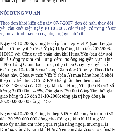
“Phạt vi phạm ”; “Bồi thường thiệt hại”.
NỘI DUNG VỤ ÁN
Theo đơn khởi kiện đề ngày 07-7-2007, đơn đề nghị thay đổi
yêu cầu khởi kiện ngày 10-10-2007, các tài liệu có trong hồ sơ
vụ án và trình bày của đại diện nguyên đơn thì:
Ngày 03-10-2006, Công ty cổ phần thép Việt Ý (sau đây gọi
tắt là Công ty thép Việt Ý) ký Hợp đồng kinh tế số 03/2006-
HĐKT với Công ty cổ phần kim khí Hưng Yên (sau đây gọi
tắt là Công ty kim khí Hưng Yên); do ông Nguyễn Văn Tỉnh
– Phó Tổng Giám đốc làm đại diện theo Giấy ủy quyền số
621 ngày 10-9-2005 của Tổng Giám đốc Công ty. Theo Hợp
đồng này, Công ty thép Việt Ý (bên A) mua hàng hóa là phôi
thép đúc liên tục CTS-5SP/PS hàng rời, theo tiêu chuẩn
GOST 380-94 của Công ty kim khí Hưng Yên (bên B) với số
lượng 3.000 tấn +/- 5%, đơn giá 6.750.000 đồng/tấn; thời gian
giao hàng từ 25 đến 31-10-2006; tổng giá trị hợp đồng là
20.250.000.000 đồng +/-5%.
Ngày 04-10-2006, Công ty thép Việt Ý đã chuyển toàn bộ số
tiền 20.250.000.000 đồng cho Công ty kim khí Hưng Yên
theo ủy nhiệm chi thông qua Ngân hàng ngoại thương Hải
Dương. Công ty kim khí Hưng Yên cũng đã giao cho Công ty