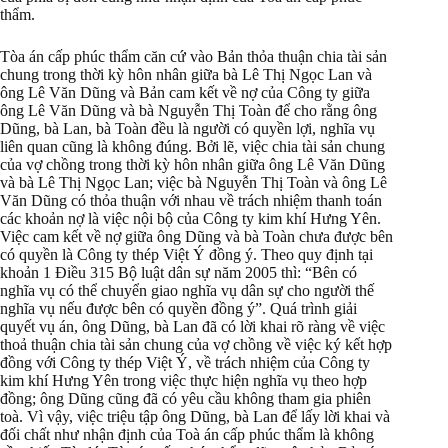
thẩm.
Tòa án cấp phúc thẩm căn cứ vào Bản thỏa thuận chia tài sản
chung trong thời kỳ hôn nhân giữa bà Lê Thị Ngọc Lan và
ông Lê Văn Dũng và Bản cam kết về nợ của Công ty giữa
ông Lê Văn Dũng và bà Nguyễn Thị Toàn để cho rằng ông
Dũng, bà Lan, bà Toàn đều là người có quyền lợi, nghĩa vụ
liên quan cũng là không đúng. Bởi lẽ, việc chia tài sản chung
của vợ chồng trong thời kỳ hôn nhân giữa ông Lê Văn Dũng
và bà Lê Thị Ngọc Lan; việc bà Nguyễn Thị Toàn và ông Lê
Văn Dũng có thỏa thuận với nhau về trách nhiệm thanh toán
các khoản nợ là việc nội bộ của Công ty kim khí Hưng Yên.
Việc cam kết về nợ giữa ông Dũng và bà Toàn chưa được bên
có quyền là Công ty thép Việt Ý đồng ý. Theo quy định tại
khoản 1 Điều 315 Bộ luật dân sự năm 2005 thì: “Bên có
nghĩa vụ có thể chuyển giao nghĩa vụ dân sự cho người thế
nghĩa vụ nếu được bên có quyền đồng ý”. Quá trình giải
quyết vụ án, ông Dũng, bà Lan đã có lời khai rõ ràng về việc
thoả thuận chia tài sản chung của vợ chồng về việc ký kết hợp
đồng với Công ty thép Việt Ý, về trách nhiệm của Công ty
kim khí Hưng Yên trong việc thực hiện nghĩa vụ theo hợp
đồng; ông Dũng cũng đã có yêu cầu không tham gia phiên
toà. Vì vậy, việc triệu tập ông Dũng, bà Lan để lấy lời khai và
đối chất như nhận định của Toà án cấp phúc thẩm là không