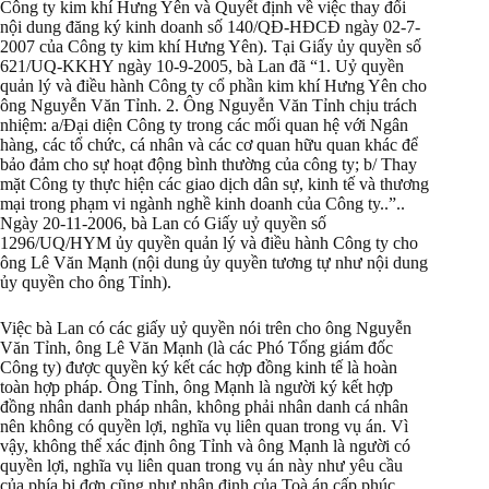
Công ty kim khí Hưng Yên và Quyết định về việc thay đổi
nội dung đăng ký kinh doanh số 140/QĐ-HĐCĐ ngày 02-7-
2007 của Công ty kim khí Hưng Yên). Tại Giấy ủy quyền số
621/UQ-KKHY ngày 10-9-2005, bà Lan đã “1. Uỷ quyền
quản lý và điều hành Công ty cổ phần kim khí Hưng Yên cho
ông Nguyễn Văn Tỉnh. 2. Ông Nguyễn Văn Tỉnh chịu trách
nhiệm: a/Đại diện Công ty trong các mối quan hệ với Ngân
hàng, các tổ chức, cá nhân và các cơ quan hữu quan khác để
bảo đảm cho sự hoạt động bình thường của công ty; b/ Thay
mặt Công ty thực hiện các giao dịch dân sự, kinh tế và thương
mại trong phạm vi ngành nghề kinh doanh của Công ty..”..
Ngày 20-11-2006, bà Lan có Giấy uỷ quyền số
1296/UQ/HYM ủy quyền quản lý và điều hành Công ty cho
ông Lê Văn Mạnh (nội dung ủy quyền tương tự như nội dung
ủy quyền cho ông Tỉnh).
Việc bà Lan có các giấy uỷ quyền nói trên cho ông Nguyễn
Văn Tỉnh, ông Lê Văn Mạnh (là các Phó Tổng giám đốc
Công ty) được quyền ký kết các hợp đồng kinh tế là hoàn
toàn hợp pháp. Ông Tỉnh, ông Mạnh là người ký kết hợp
đồng nhân danh pháp nhân, không phải nhân danh cá nhân
nên không có quyền lợi, nghĩa vụ liên quan trong vụ án. Vì
vậy, không thể xác định ông Tỉnh và ông Mạnh là người có
quyền lợi, nghĩa vụ liên quan trong vụ án này như yêu cầu
của phía bị đơn cũng như nhận định của Toà án cấp phúc