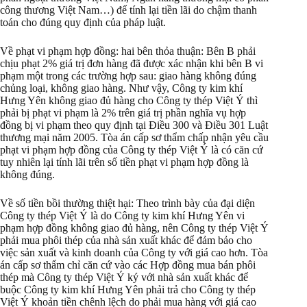
công thương Việt Nam…) để tính lại tiền lãi do chậm thanh
toán cho đúng quy định của pháp luật.
Về phạt vi phạm hợp đồng: hai bên thỏa thuận: Bên B phải
chịu phạt 2% giá trị đơn hàng đã được xác nhận khi bên B vi
phạm một trong các trường hợp sau: giao hàng không đúng
chủng loại, không giao hàng. Như vậy, Công ty kim khí
Hưng Yên không giao đủ hàng cho Công ty thép Việt Ý thì
phải bị phạt vi phạm là 2% trên giá trị phần nghĩa vụ hợp
đồng bị vi phạm theo quy định tại Điều 300 và Điều 301 Luật
thương mại năm 2005. Tòa án cấp sơ thẩm chấp nhận yêu cầu
phạt vi phạm hợp đồng của Công ty thép Việt Ý là có căn cứ
tuy nhiên lại tính lãi trên số tiền phạt vi phạm hợp đồng là
không đúng.
Về số tiền bồi thường thiệt hại: Theo trình bày của đại diện
Công ty thép Việt Ý là do Công ty kim khí Hưng Yên vi
phạm hợp đồng không giao đủ hàng, nên Công ty thép Việt Ý
phải mua phôi thép của nhà sản xuất khác để đảm bảo cho
việc sản xuất và kinh doanh của Công ty với giá cao hơn. Tòa
án cấp sơ thẩm chỉ căn cứ vào các Hợp đồng mua bán phôi
thép mà Công ty thép Việt Ý ký với nhà sản xuất khác để
buộc Công ty kim khí Hưng Yên phải trả cho Công ty thép
Việt Ý khoản tiền chênh lệch do phải mua hàng với giá cao