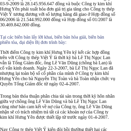
03-9-2009 là 28.145.956.647 đồng và buộc Công ty kim khí
Hưng Yên phải xuất hóa đơn giá trị gia tăng cho Công ty thép
Việt Ý tương đương với số lượng hàng đã giao ở Hợp đồng số
06/2006 là 21.544.992.000 đồng và Hợp đồng số 01/2007 là
30.469.842.000 đồng.
Tại các biên bản lấy lời khai, biên bản hòa giải, biên bản
phiên tòa, đại diện Bị đơn trình bày:
Thời điểm Công ty kim khí Hưng Yên ký kết các hợp đồng
trên với Công ty thép Việt Ý là thời kỳ bà Lê Thị Ngọc Lan
vẫn là Tổng Giám đốc, ông Lê Văn Dũng (chồng bà Lan) là
cố vấn kinh doanh. Ngày 22-3-2007, bà Lê Thị Ngọc Lan đã
nhượng lại toàn bộ số cổ phần của mình ở Công ty kim khí
Hưng Yên cho bà Nguyễn Thị Toàn và bà Toàn nhận chức vụ
Quyền Tổng Giám đốc từ ngày 02-4-2007.
Trong bản thỏa thuận phân chia tài sản trong thời kỳ hôn nhân
giữa vợ chồng ông Lê Văn Dũng và bà Lê Thị Ngọc Lan
cũng như bản cam kết về nợ của Công ty, ông Lê Vãn Dũng
nhận sẽ có trách nhiệm trả tất cả các khoản nợ của Công ty
kim khí Hưng Yên được thiết lập từ trước ngày 01-4-2007.
Nay Công ty thép Việt Ý kiện đòi bồi thường thiệt hại các