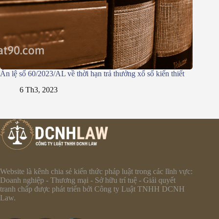
Án lệ số 60/2023/AL về thời hạn trả thưởng xổ số kiến thiết
6 Th3, 2023
Website là kênh chia sẻ kiến thức pháp luật trong các lĩnh vực:
Doanh nghiệp - Thương mại - Sở hữu trí tuệ - Giải quyết
tranh chấp được phát triển bởi Công ty Luật TNHH DCNH
Law.