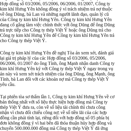
Hợp đồng số 03/2006, 05/2006, 06/2006, 01/2007, Công ty
kim khí Hưng Yên không đồng ý vì trách nhiệm trả nợ thuộc
về ông Dũng, bà Lan và những người lãnh đạo, quản lý cũ
của Công ty kim khí Hưng Yên. Công ty kim khí Hưng Yên
đang cố gắng làm việc chính thức với ông Dũng để ông Dũng
trả trực tiếp cho Công ty thép Việt Ý hoặc ông Dũng trả cho
Công ty kim khí Hưng Yên để Công ty kim khí Hưng Yên trả
cho Công ty thép Việt Ý.
Công ty kim khí Hưng Yên đề nghị Tòa án xem xét, đánh giá
lại giá trị pháp lý của các Hợp đồng số 03/2006, 05/2006,
06/2006, 01/2007 do ông Tỉnh, ông Mạnh nhân danh Công ty
kim khí Hưng Yên ký với Công ty thép Việt Ý ngay trong vụ
án này và xem xét trách nhiệm của ông Dũng, ông Mạnh, ông
Tỉnh, bà Lan đối với các khoản nợ mà Công ty thép Việt Ý
yêu cầu.
Tại phiên tòa sơ thẩm lần 1, Công ty kim khí Hưng Yên về cơ
bản thống nhất với số liệu thực hiện hợp đồng mà Công ty
thép Việt Ý đưa ra, còn về số liệu tài chính thì chưa công
nhận vì chưa đối chiếu công nợ; về số tiền lãi của các hợp
đồng cần phải tính lại, riêng đối với hợp đồng số 05 phía bị
đơn không đồng ý vì hai bên đã thỏa thuận hủy hợp đồng và
chuyển 500.000.000 đồng mà Công ty thép Việt Ý đã ứng