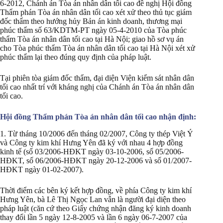
6-2012, Chánh án Tòa án nhân dân tối cao đề nghị Hội đồng
Thẩm phán Tòa án nhân dân tối cao xét xử theo thủ tục giám
đốc thẩm theo hướng hủy Bản án kinh doanh, thương mại
phúc thẩm số 63/KDTM-PT ngày 05-4-2010 của Tòa phúc
thẩm Tòa án nhân dân tối cao tại Hà Nội; giao hồ sơ vụ án
cho Tòa phúc thẩm Tòa án nhân dân tối cao tại Hà Nội xét xử
phúc thẩm lại theo đúng quy định của pháp luật.
Tại phiên tòa giám đốc thẩm, đại diện Viện kiểm sát nhân dân
tối cao nhất trí với kháng nghị của Chánh án Tòa án nhân dân
tối cao.
Hội đồng Thẩm phán Tòa án nhân dân tối cao nhận định:
1. Từ tháng 10/2006 đến tháng 02/2007, Công ty thép Việt Ý
và Công ty kim khí Hưng Yên đã ký với nhau 4 hợp đồng
kinh tế (số 03/2006-HĐKT ngày 03-10-2006, số 05/2006-
HĐKT, số 06/2006-HĐKT ngày 20-12-2006 và số 01/2007-
HĐKT ngày 01-02-2007).
Thời điểm các bên ký kết hợp đồng, về phía Công ty kim khí
Hưng Yên, bà Lê Thị Ngọc Lan vẫn là người đại diện theo
pháp luật (căn cứ theo Giấy chứng nhận đăng ký kinh doanh
thay đổi lần 5 ngày 12-8-2005 và lần 6 ngày 06-7-2007 của