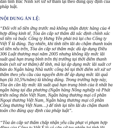
dân tỉnh Bắc Ninh xét xử sơ thẩm lại theo đúng quy định của
pháp luật.
NỘI DUNG ÁN LỆ
:
“Đối với số tiền ứng trước mà không nhận được hàng của 4
hợp đồng kinh tế, Tòa án cấp sơ thẩm đã xác định chính xác
số tiền và buộc Công ty Hưng Yên phải trả lại cho Công ty
Việt Ý là đúng. Tuy nhiên, khi tính tiền lãi do chậm thanh toán
số tiền nêu trên, Tòa án cấp sơ thẩm mặc dù áp dụng Điều
306 Luật thương mại năm 2005 nhưng không lấy mức lãi
suất quá hạn trung bình trên thị trường tại thời điểm thanh
toán (xét xử sơ thẩm) để tính, mà lại áp dụng mức lãi suất cơ
bản do Ngân hàng Nhà nước công bố tại thời điểm xét xử sơ
thẩm theo yêu cầu của nguyên đơn để áp dụng mức lãi quá
hạn (là 10,5%/năm) là không đúng. Trong trường hợp này,
Tòa án cần lấy mức lãi suất quá hạn trung bình của ít nhất ba
ngân hàng tại địa phương (Ngân hàng Nông nghiệp và Phát
triển nông thôn Việt Nam, Ngân hàng thương mại cổ phần
Ngoại thương Việt Nam, Ngân hàng thương mại cổ phần
Công thương Việt Nam…) để tính lại tiền lãi do chậm thanh
toán cho đúng quy định của pháp luật”.
“Tòa án cấp sơ thẩm chấp nhận yêu cầu phạt vi phạm hợp
đồng của Công ty Việt Ý là có căn cứ tuy nhiên lại tính lãi