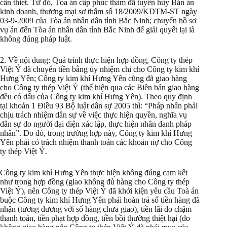
cần thiết. Từ đó, Tòa án cấp phúc thẩm đã tuyên hủy Bản án
kinh doanh, thương mại sơ thẩm số 18/2009/KDTM-ST ngày
03-9-2009 của Tòa án nhân dân tỉnh Bắc Ninh; chuyển hồ sơ
vụ án đến Tòa án nhân dân tỉnh Bắc Ninh để giải quyết lại là
không đúng pháp luật.
2. Về nội dung: Quá trình thực hiện hợp đồng, Công ty thép
Việt Ý đã chuyển tiền bằng ủy nhiệm chi cho Công ty kim khí
Hưng Yên; Công ty kim khí Hưng Yên cũng đã giao hàng
cho Công ty thép Việt Ý (thể hiện qua các Biên bản giao hàng
đều có dấu của Công ty kim khí Hưng Yên). Theo quy định
tại khoản 1 Điều 93 Bộ luật dân sự 2005 thì: “Pháp nhân phải
chịu trách nhiệm dân sự về việc thực hiện quyền, nghĩa vụ
dân sự do người đại diện xác lập, thực hiện nhân danh pháp
nhân”. Do đó, trong trường hợp này, Công ty kim khí Hưng
Yên phải có trách nhiệm thanh toán các khoản nợ cho Công
ty thép Việt Ý.
Công ty kim khí Hưng Yên thực hiện không đúng cam kết
như trong hợp đồng (giao không đủ hàng cho Công ty thép
Việt Ý), nên Công ty thép Việt Ý đã khởi kiện yêu cầu Toà án
buộc Công ty kim khí Hưng Yên phải hoàn trả số tiền hàng đã
nhận (tương đương với số hàng chưa giao), tiền lãi do chậm
thanh toán, tiền phạt hợp đồng, tiền bồi thường thiệt hại (do