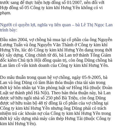
trước sang để thực hiện hợp đồng số 01/2007, nên đối với
Hợp đồng số 05 Công ty kim khí Hưng Yên không có vi
phạm.
Người có quyền lợi, nghĩa vụ liên quan – bà Lê Thị Ngọc Lan
trình bày:
Đầu năm 2004, vợ chồng bà mua lại cổ phần của ông Nguyễn
Lương Tuấn và ông Nguyễn Văn Thành ở Công ty kim khí
Hưng Yên, lúc đó Công ty kim khí Hưng Yên đang trong thời
kỳ xây dựng. Cũng chính từ đó, bà Lan trở thành Tổng Giám
đốc kiêm Chủ tịch Hội đồng quản trị, còn ông Dũng chồng bà
Lan làm cố vấn kinh doanh của Công ty kim khí Hưng Yên.
Do mâu thuẫn trong quan hệ vợ chồng, ngày 05-9-2005, bà
Lan và ông Dũng có làm Bản thỏa thuận chia tài sản trong
thời kỳ hôn nhân tại Văn phòng luật sư Hồng Hà (thuộc Đoàn
Luật sư thành phố Hà Nội). Theo bản thỏa thuận này, bà Lan
được sở hữu ngôi nhà số 250 phố Bà Triệu, còn ông Dũng
được sở hữu toàn bộ 48 tỷ đồng là cổ phần của vợ chồng tại
Công ty kim khí Hưng Yên nhưng ông Dũng phải có trách
nhiệm trả các khoản nợ của Công ty kim khí Hưng Yên trong
thời kỳ xây dựng nhà máy cán thép Hưng Tài (thuộc Công ty
kim khí Hưng Yên).