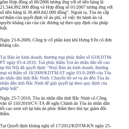
gồm Hợp đồng số 06/2006 tương ứng với số tiền hàng là
21.544.992.000 đồng và Hợp đồng số 01/2007 tương ứng với
số tiền hàng là 30.469.842.000 đồng”. Ngoài ra, Tòa án cấp
sơ thẩm còn quyết định về án phí, về việc thi hành án và
quyền kháng cáo của các đương sự theo quy định của pháp
luật.
Ngày 23-9-2009, Công ty cổ phần kim khí Hưng Yên có đơn
kháng cáo.
Tại Bản án kinh doanh, thương mại phúc thẩm số 63/KDTM-
PT ngày 05-4-2010, Toà phúc thẩm Toà án nhân dân tối cao
tại Hà Nội đã quyết định: “Huỷ Bản án kinh doanh, thương
mại sơ thẩm số 18/2009/KDTM-ST ngày 03-9-2009 của Tòa
án nhân dân tỉnh Bắc Ninh. Chuyển hồ sơ vụ án đến Tòa án
nhân dân tỉnh Bắc Ninh để giải quyết lại theo quy định của
pháp luật”.
Ngày 25-7-2010, Tòa án nhân dân tỉnh Bắc Ninh có Công
văn số 110/2010/CV-TA đề nghị Chánh án Tòa án nhân dân
tối cao xem xét lại bản án phúc thẩm theo thủ tục giám đốc
thẩm.
Tại Quyết định kháng nghị số 17/2012/KDTM-KN ngày 25-