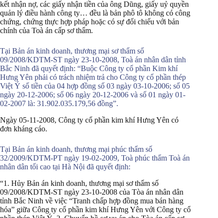
kết nhận nợ, các giấy nhận tiền của ông Dũng, giấy uỷ quyền
quản lý điều hành công ty… đều là bản phô tô không có công
chứng, chứng thực hợp pháp hoặc có sự đối chiếu với bản
chính của Toà án cấp sơ thẩm.
Tại Bản án kinh doanh, thương mại sơ thẩm số
09/2008/KDTM-ST ngày 23-10-2008, Toà án nhân dân tỉnh
Bắc Ninh đã quyết định: “Buộc Công ty cổ phần Kim khí
Hưng Yên phải có trách nhiệm trả cho Công ty cổ phần thép
Việt Ý số tiền của 04 hợp đồng số 03 ngày 03-10-2006; số 05
ngày 20-12-2006; số 06 ngày 20-12-2006 và số 01 ngày 01-
02-2007 là: 31.902.035.179,56 đồng”.
Ngày 05-11-2008, Công ty cổ phần kim khí Hưng Yên có
đơn kháng cáo.
Tại Bản án kinh doanh, thương mại phúc thẩm số
32/2009/KDTM-PT ngày 19-02-2009, Toà phúc thẩm Toà án
nhân dân tối cao tại Hà Nội đã quyết định:
“1. Hủy Bản án kinh doanh, thương mại sơ thẩm số
09/2008/KDTM-ST ngày 23-10-2008 của Tòa án nhân dân
tỉnh Bắc Ninh về việc “Tranh chấp hợp đồng mua bán hàng
hóa” giữa Công ty cổ phần kim khí Hưng Yên với Công ty cổ