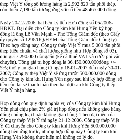
thép Việt Ý tổng số lượng hàng là 2.992,820 tấn phôi thép,
còn thiếu 7,180 tấn tương ứng với số tiền 48.465.000 đồng.
Ngày 20-12-2006, hai bên ký tiếp Hợp đồng số 05/2006-
HĐKT. Đại diện cho Công ty kim khí Hưng Yên ký hợp
đồng là ông Lê Văn Mạnh – Phó Tổng Giám đốc (theo Giấy
ủy quyền số 1296/UQ/HYM của Tổng Giám đốc Công ty).
Theo hợp đồng này, Công ty thép Việt Ý mua 5.000 tấn phôi
thép (tiêu chuẩn và chất lượng giống như Hợp đồng số 03),
đơn giá 7.290.000 đồng/tấn (kể cả thuế VAT và cước phí vận
chuyển). Tổng giá trị hợp đồng là 36.450.000.000đồng +/-
5%; thời gian giao hàng từ ngày 18-01-2007 đến ngày 30-01-
2007; Công ty thép Việt Ý sẽ ứng trước 500.000.000 đồng
cho Công ty kim khí Hưng Yên ngay sau khi ký hợp đồng; số
tiền còn lại sẽ thanh toán theo hai đợt sau khi Công ty thép
Việt Ý nhận hàng.
Hợp đồng còn quy định nghĩa vụ của Công ty kim khí Hưng
Yên phải chịu phạt 2% giá trị hợp đồng nếu không giao hàng
đúng chủng loại hoặc không giao hàng. Theo đại diện của
Công ty thép Việt Ý thì ngày 21-12-2006, Công ty thép Việt
Ý đã chuyển cho Công ty kim khí Hưng Yên 500.000.000
đồng tiền ứng trước, nhưng hợp đồng này Công ty kim khí
Hưng Yên không thực hiện mà không có lý do.