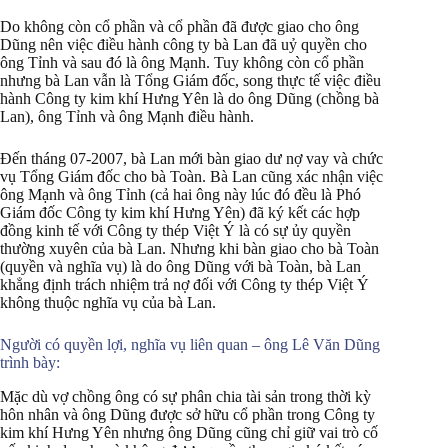
Do không còn cổ phần và cổ phần đã được giao cho ông
Dũng nên việc điều hành công ty bà Lan đã uỷ quyền cho
ông Tỉnh và sau đó là ông Mạnh. Tuy không còn cổ phần
nhưng bà Lan vẫn là Tổng Giám đốc, song thực tế việc điều
hành Công ty kim khí Hưng Yên là do ông Dũng (chồng bà
Lan), ông Tỉnh và ông Mạnh điều hành.
Đến tháng 07-2007, bà Lan mới bàn giao dư nợ vay và chức
vụ Tổng Giám đốc cho bà Toàn. Bà Lan cũng xác nhận việc
ông Mạnh và ông Tỉnh (cả hai ông này lúc đó đều là Phó
Giám đốc Công ty kim khí Hưng Yên) đã ký kết các hợp
đồng kinh tế với Công ty thép Việt Ý là có sự ủy quyền
thường xuyên của bà Lan. Nhưng khi bàn giao cho bà Toàn
(quyền và nghĩa vụ) là do ông Dũng với bà Toàn, bà Lan
khẳng định trách nhiệm trả nợ đối với Công ty thép Việt Ý
không thuộc nghĩa vụ của bà Lan.
Người có quyền lợi, nghĩa vụ liên quan – ông Lê Văn Dũng
trình bày:
Mặc dù vợ chồng ông có sự phân chia tài sản trong thời kỳ
hôn nhân và ông Dũng được sở hữu cổ phần trong Công ty
kim khí Hưng Yên nhưng ông Dũng cũng chỉ giữ vai trò cố