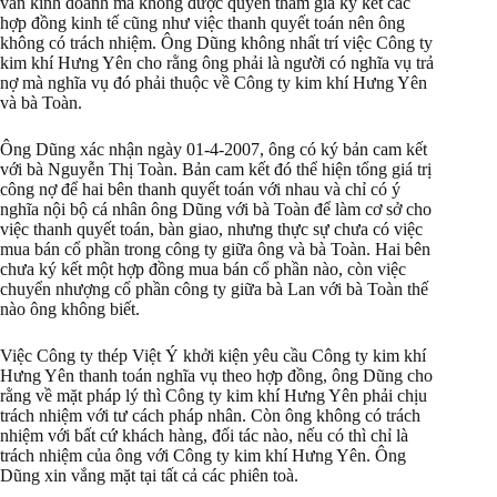
vấn kinh doanh mà không được quyền tham gia ký kết các
hợp đồng kinh tế cũng như việc thanh quyết toán nên ông
không có trách nhiệm. Ông Dũng không nhất trí việc Công ty
kim khí Hưng Yên cho rằng ông phải là người có nghĩa vụ trả
nợ mà nghĩa vụ đó phải thuộc về Công ty kim khí Hưng Yên
và bà Toàn.
Ông Dũng xác nhận ngày 01-4-2007, ông có ký bản cam kết
với bà Nguyễn Thị Toàn. Bản cam kết đó thể hiện tổng giá trị
công nợ để hai bên thanh quyết toán với nhau và chỉ có ý
nghĩa nội bộ cá nhân ông Dũng với bà Toàn để làm cơ sở cho
việc thanh quyết toán, bàn giao, nhưng thực sự chưa có việc
mua bán cổ phần trong công ty giữa ông và bà Toàn. Hai bên
chưa ký kết một hợp đồng mua bán cổ phần nào, còn việc
chuyển nhượng cổ phần công ty giữa bà Lan với bà Toàn thế
nào ông không biết.
Việc Công ty thép Việt Ý khởi kiện yêu cầu Công ty kim khí
Hưng Yên thanh toán nghĩa vụ theo hợp đồng, ông Dũng cho
rằng về mặt pháp lý thì Công ty kim khí Hưng Yên phải chịu
trách nhiệm với tư cách pháp nhân. Còn ông không có trách
nhiệm với bất cứ khách hàng, đối tác nào, nếu có thì chỉ là
trách nhiệm của ông với Công ty kim khí Hưng Yên. Ông
Dũng xin vắng mặt tại tất cả các phiên toà.