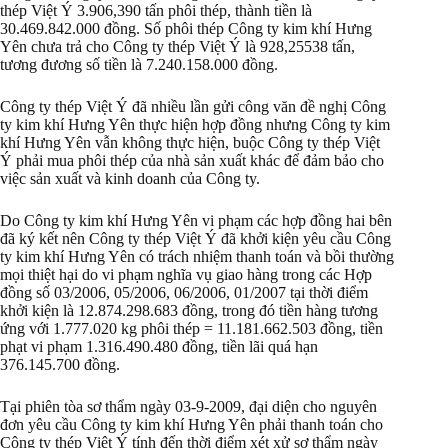
thép Việt Ý 3.906,390 tấn phôi thép, thành tiền là
30.469.842.000 đồng. Số phôi thép Công ty kim khí Hưng
Yên chưa trả cho Công ty thép Việt Ý là 928,25538 tấn,
tương đương số tiền là 7.240.158.000 đồng.
Công ty thép Việt Ý đã nhiều lần gửi công văn đề nghị Công
ty kim khí Hưng Yên thực hiện hợp đồng nhưng Công ty kim
khí Hưng Yên vẫn không thực hiện, buộc Công ty thép Việt
Ý phải mua phôi thép của nhà sản xuất khác để đảm bảo cho
việc sản xuất và kinh doanh của Công ty.
Do Công ty kim khí Hưng Yên vi phạm các hợp đồng hai bên
đã ký kết nên Công ty thép Việt Ý đã khởi kiện yêu cầu Công
ty kim khí Hưng Yên có trách nhiệm thanh toán và bồi thường
mọi thiệt hại do vi phạm nghĩa vụ giao hàng trong các Hợp
đồng số 03/2006, 05/2006, 06/2006, 01/2007 tại thời điểm
khởi kiện là 12.874.298.683 đồng, trong đó tiền hàng tương
ứng với 1.777.020 kg phôi thép = 11.181.662.503 đồng, tiền
phạt vi phạm 1.316.490.480 đồng, tiền lãi quá hạn
376.145.700 đồng.
Tại phiên tòa sơ thẩm ngày 03-9-2009, đại diện cho nguyên
đơn yêu cầu Công ty kim khí Hưng Yên phải thanh toán cho
Công ty thép Việt Ý tính đến thời điểm xét xử sơ thẩm ngày