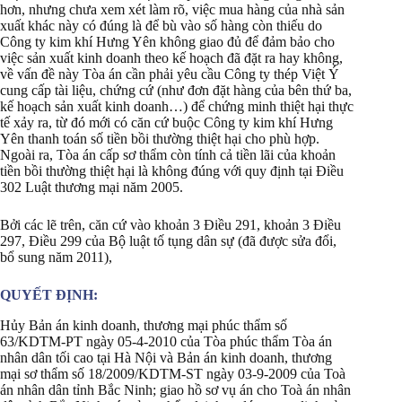
hơn, nhưng chưa xem xét làm rõ, việc mua hàng của nhà sản
xuất khác này có đúng là để bù vào số hàng còn thiếu do
Công ty kim khí Hưng Yên không giao đủ để đảm bảo cho
việc sản xuất kinh doanh theo kế hoạch đã đặt ra hay không,
về vấn đề này Tòa án cần phải yêu cầu Công ty thép Việt Ý
cung cấp tài liệu, chứng cứ (như đơn đặt hàng của bên thứ ba,
kế hoạch sản xuất kinh doanh…) để chứng minh thiệt hại thực
tế xảy ra, từ đó mới có căn cứ buộc Công ty kim khí Hưng
Yên thanh toán số tiền bồi thường thiệt hại cho phù hợp.
Ngoài ra, Tòa án cấp sơ thẩm còn tính cả tiền lãi của khoản
tiền bồi thường thiệt hại là không đúng với quy định tại Điều
302 Luật thương mại năm 2005.
Bởi các lẽ trên, căn cứ vào khoản 3 Điều 291, khoản 3 Điều
297, Điều 299 của Bộ luật tố tụng dân sự (đã được sửa đổi,
bổ sung năm 2011),
QUYẾT ĐỊNH:
Hủy Bản án kinh doanh, thương mại phúc thẩm số
63/KDTM-PT ngày 05-4-2010 của Tòa phúc thẩm Tòa án
nhân dân tối cao tại Hà Nội và Bản án kinh doanh, thương
mại sơ thẩm số 18/2009/KDTM-ST ngày 03-9-2009 của Toà
án nhân dân tỉnh Bắc Ninh; giao hồ sơ vụ án cho Toà án nhân