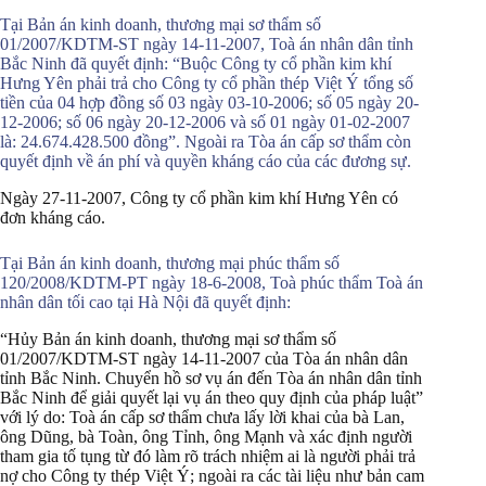
Tại Bản án kinh doanh, thương mại sơ thẩm số
01/2007/KDTM-ST ngày 14-11-2007, Toà án nhân dân tỉnh
Bắc Ninh đã quyết định: “Buộc Công ty cổ phần kim khí
Hưng Yên phải trả cho Công ty cổ phần thép Việt Ý tổng số
tiền của 04 hợp đồng số 03 ngày 03-10-2006; số 05 ngày 20-
12-2006; số 06 ngày 20-12-2006 và số 01 ngày 01-02-2007
là: 24.674.428.500 đồng”. Ngoài ra Tòa án cấp sơ thẩm còn
quyết định về án phí và quyền kháng cáo của các đương sự.
Ngày 27-11-2007, Công ty cổ phần kim khí Hưng Yên có
đơn kháng cáo.
Tại Bản án kinh doanh, thương mại phúc thẩm số
120/2008/KDTM-PT ngày 18-6-2008, Toà phúc thẩm Toà án
nhân dân tối cao tại Hà Nội đã quyết định:
“Hủy Bản án kinh doanh, thương mại sơ thẩm số
01/2007/KDTM-ST ngày 14-11-2007 của Tòa án nhân dân
tỉnh Bắc Ninh. Chuyển hồ sơ vụ án đến Tòa án nhân dân tỉnh
Bắc Ninh để giải quyết lại vụ án theo quy định của pháp luật”
với lý do: Toà án cấp sơ thẩm chưa lấy lời khai của bà Lan,
ông Dũng, bà Toàn, ông Tỉnh, ông Mạnh và xác định người
tham gia tố tụng từ đó làm rõ trách nhiệm ai là người phải trả
nợ cho Công ty thép Việt Ý; ngoài ra các tài liệu như bản cam