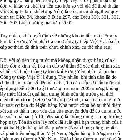
không giao hàng nên Công ty thép Việt Ý đã phải mua của
đơn vị khác và phải trả tiền cao hơn so với giá đã thoả thuận
với Công ty kim khí Hưng Yên) là có căn cứ đúng theo quy
định tại Điều 34, khoản 3 Điều 297, các Điều 300, 301, 302,
306, 307 Luật thương mại năm 2005.
Tuy nhiên, khi quyết định về những khoản tiền mà Công ty
kim khí Hưng Yên phải trả cho Công ty thép Việt Ý, Tòa án
cấp sơ thẩm đã tính toán chưa chính xác, cụ thể như sau:
Đối với số tiền ứng trước mà không nhận được hàng của 4
Hợp đồng kinh tế, Tòa án cấp sơ thẩm đã xác định chính xác
số tiền và buộc Công ty kim khí Hưng Yên phải trả lại cho
Công ty thép Việt Ý là đúng. Tuy nhiên, khi tính tiền lãi do
chậm thanh toán số tiền nêu trên, Tòa án cấp sơ thẩm mặc dù
áp dụng Điều 306 Luật thương mại năm 2005 nhưng không
lấy mức lãi suất quá hạn trung bình trên thị trường tại thời
điểm thanh toán (xét xử sơ thẩm) để tính, mà lại áp dụng mức
lãi suất cơ bản do Ngân hàng Nhà nước công bố tại thời điểm
xét xử sơ thẩm theo yêu cầu của nguyên đơn để áp dụng mức
lãi suất quá hạn (là 10, 5%/năm) là không đúng. Trong trường
hợp này, Tòa án cần lấy mức lãi suất quá hạn trung bình của ít
nhất ba Ngân hàng tại địa phương (Ngân hàng nông nghiệp
và phát triển nông thôn Việt Nam, Ngân hàng thương mại cổ
phần ngoại thương Việt Nam, Ngân hàng thương mại cổ phần