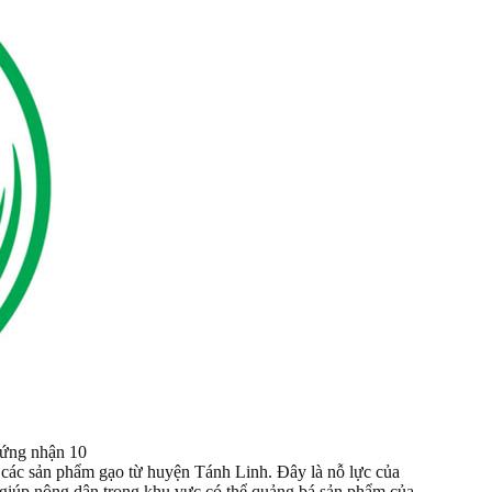
hứng nhận 10
các sản phẩm gạo từ huyện Tánh Linh. Đây là nỗ lực của
giúp nông dân trong khu vực có thể quảng bá sản phẩm của