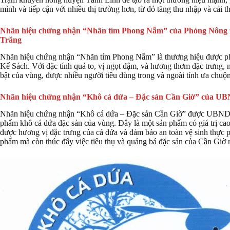
mình và tiếp cận với nhiều thị trường hơn, từ đó tăng thu nhập và cải t
Nhãn hiệu chứng nhận “Nhãn tím Phong Nẫm” của Phòng Nông ngh
Trăng
Nhãn hiệu chứng nhận “Nhãn tím Phong Nẫm” là thương hiệu được phát
Kế Sách. Với đặc tính quả to, vị ngọt đậm, và hương thơm đặc trưng,
bật của vùng, được nhiều người tiêu dùng trong và ngoài tỉnh ưa chuộ
Nhãn hiệu chứng nhận “Khô cá dứa – Đặc sản Cần Giờ” của UB
Nhãn hiệu chứng nhận “Khô cá dứa – Đặc sản Cần Giờ” được UBND h
phẩm khô cá dứa đặc sản của vùng. Đây là một sản phẩm có giá trị cao
được hương vị đặc trưng của cá dứa và đảm bảo an toàn vệ sinh thực p
phẩm mà còn thúc đẩy việc tiêu thụ và quảng bá đặc sản của Cần Giờ ra 