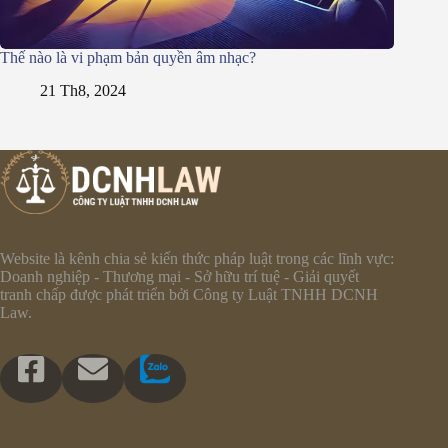
Thế nào là vi phạm bản quyền âm nhạc?
21 Th8, 2024
Website là kênh chia sẻ kiến thức pháp luật trong các lĩnh vực:
Doanh nghiệp - Thương mại - Sở hữu trí tuệ - Giải quyết
tranh chấp được phát triển bởi Công ty Luật TNHH DCNH
Law.