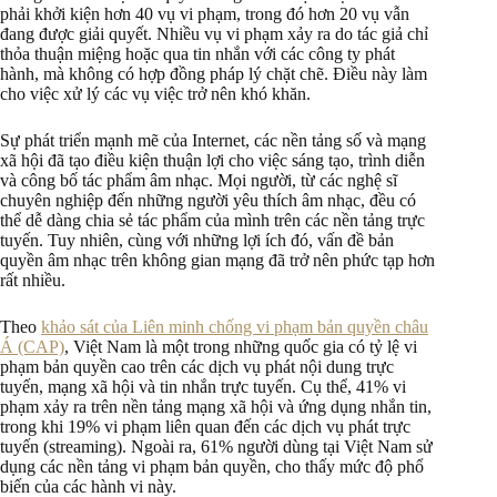
phải khởi kiện hơn 40 vụ vi phạm, trong đó hơn 20 vụ vẫn
đang được giải quyết. Nhiều vụ vi phạm xảy ra do tác giả chỉ
thỏa thuận miệng hoặc qua tin nhắn với các công ty phát
hành, mà không có hợp đồng pháp lý chặt chẽ. Điều này làm
cho việc xử lý các vụ việc trở nên khó khăn.
Sự phát triển mạnh mẽ của Internet, các nền tảng số và mạng
xã hội đã tạo điều kiện thuận lợi cho việc sáng tạo, trình diễn
và công bố tác phẩm âm nhạc. Mọi người, từ các nghệ sĩ
chuyên nghiệp đến những người yêu thích âm nhạc, đều có
thể dễ dàng chia sẻ tác phẩm của mình trên các nền tảng trực
tuyến. Tuy nhiên, cùng với những lợi ích đó, vấn đề bản
quyền âm nhạc trên không gian mạng đã trở nên phức tạp hơn
rất nhiều.
Theo
khảo sát của Liên minh chống vi phạm bản quyền châu
Á (CAP)
, Việt Nam là một trong những quốc gia có tỷ lệ vi
phạm bản quyền cao trên các dịch vụ phát nội dung trực
tuyến, mạng xã hội và tin nhắn trực tuyến. Cụ thể, 41% vi
phạm xảy ra trên nền tảng mạng xã hội và ứng dụng nhắn tin,
trong khi 19% vi phạm liên quan đến các dịch vụ phát trực
tuyến (streaming). Ngoài ra, 61% người dùng tại Việt Nam sử
dụng các nền tảng vi phạm bản quyền, cho thấy mức độ phổ
biến của các hành vi này.