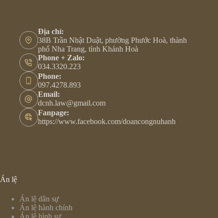
Địa chỉ:
38B Trần Nhật Duật, phường Phước Hoà, thành
phố Nha Trang, tỉnh Khánh Hoà
Phone + Zalo:
034.3320.223
Phone:
097.4278.893
Email:
dcnh.law@gmail.com
Fanpage:
https://www.facebook.com/doancongnuhanh
Án lệ
Án lệ dân sự
Án lệ hành chính
Án lệ hình sự