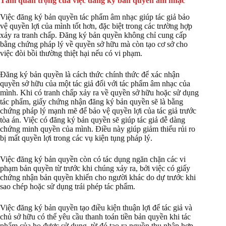
Tầm quan trọng của việc đăng ký bản quyền âm nhạc
Việc đăng ký bản quyền tác phẩm âm nhạc giúp tác giả bảo
vệ quyền lợi của mình tốt hơn, đặc biệt trong các trường hợp
xảy ra tranh chấp. Đăng ký bản quyền không chỉ cung cấp
bằng chứng pháp lý về quyền sở hữu mà còn tạo cơ sở cho
việc đòi bồi thường thiệt hại nếu có vi phạm.
Đăng ký bản quyền là cách thức chính thức để xác nhận
quyền sở hữu của một tác giả đối với tác phẩm âm nhạc của
mình. Khi có tranh chấp xảy ra về quyền sở hữu hoặc sử dụng
tác phẩm, giấy chứng nhận đăng ký bản quyền sẽ là bằng
chứng pháp lý mạnh mẽ để bảo vệ quyền lợi của tác giả trước
tòa án. Việc có đăng ký bản quyền sẽ giúp tác giả dễ dàng
chứng minh quyền của mình. Điều này giúp giảm thiểu rủi ro
bị mất quyền lợi trong các vụ kiện tụng pháp lý.
Việc đăng ký bản quyền còn có tác dụng ngăn chặn các vi
phạm bản quyền từ trước khi chúng xảy ra, bởi việc có giấy
chứng nhận bản quyền khiến cho người khác do dự trước khi
sao chép hoặc sử dụng trái phép tác phẩm.
Việc đăng ký bản quyền tạo điều kiện thuận lợi để tác giả và
chủ sở hữu có thể yêu cầu thanh toán tiền bản quyền khi tác
phẩm của họ được sử dụng, từ đó tạo ra nguồn thu nhập hợp