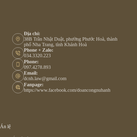
Địa chỉ:
38B Trần Nhật Duật, phường Phước Hoà, thành
phố Nha Trang, tỉnh Khánh Hoà
Phone + Zalo:
034.3320.223
Phone:
097.4278.893
Email:
dcnh.law@gmail.com
Fanpage:
https://www.facebook.com/doancongnuhanh
Án lệ