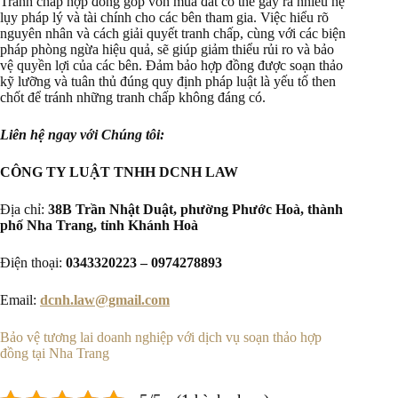
Tranh chấp hợp đồng góp vốn mua đất có thể gây ra nhiều hệ
lụy pháp lý và tài chính cho các bên tham gia. Việc hiểu rõ
nguyên nhân và cách giải quyết tranh chấp, cùng với các biện
pháp phòng ngừa hiệu quả, sẽ giúp giảm thiểu rủi ro và bảo
vệ quyền lợi của các bên. Đảm bảo hợp đồng được soạn thảo
kỹ lưỡng và tuân thủ đúng quy định pháp luật là yếu tố then
chốt để tránh những tranh chấp không đáng có.
Liên hệ ngay với Chúng tôi:
CÔNG TY LUẬT TNHH DCNH LAW
Địa chỉ:
38B Trần Nhật Duật, phường Phước Hoà, thành
phố Nha Trang, tỉnh Khánh Hoà
Điện thoại:
0343320223 – 0974278893
Email:
dcnh.law@gmail.com
Bảo vệ tương lai doanh nghiệp với dịch vụ soạn thảo hợp
đồng tại Nha Trang