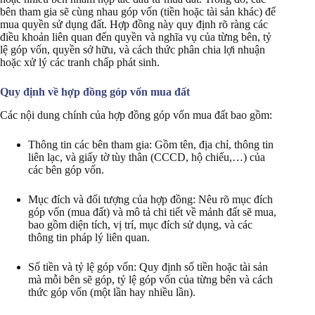
bên tham gia sẽ cùng nhau góp vốn (tiền hoặc tài sản khác) để
mua quyền sử dụng đất. Hợp đồng này quy định rõ ràng các
điều khoản liên quan đến quyền và nghĩa vụ của từng bên, tỷ
lệ góp vốn, quyền sở hữu, và cách thức phân chia lợi nhuận
hoặc xử lý các tranh chấp phát sinh.
Quy định về hợp đồng góp vốn mua đất
Các nội dung chính của hợp đồng góp vốn mua đất bao gồm:
Thông tin các bên tham gia: Gồm tên, địa chỉ, thông tin
liên lạc, và giấy tờ tùy thân (CCCD, hộ chiếu,…) của
các bên góp vốn.
Mục đích và đối tượng của hợp đồng: Nêu rõ mục đích
góp vốn (mua đất) và mô tả chi tiết về mảnh đất sẽ mua,
bao gồm diện tích, vị trí, mục đích sử dụng, và các
thông tin pháp lý liên quan.
Số tiền và tỷ lệ góp vốn: Quy định số tiền hoặc tài sản
mà mỗi bên sẽ góp, tỷ lệ góp vốn của từng bên và cách
thức góp vốn (một lần hay nhiều lần).