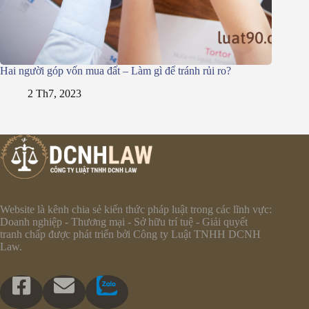
Hai người góp vốn mua đất – Làm gì để tránh rủi ro?
2 Th7, 2023
Website là kênh chia sẻ kiến thức pháp luật trong các lĩnh vực:
Doanh nghiệp - Thương mại - Sở hữu trí tuệ - Giải quyết
tranh chấp được phát triển bởi Công ty Luật TNHH DCNH
Law.