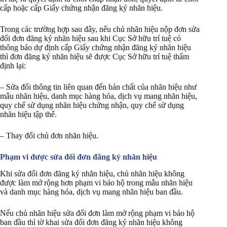
cấp hoặc cấp Giấy chứng nhận đăng ký nhãn hiệu.
Trong các trường hợp sau đây, nếu chủ nhãn hiệu nộp đơn sửa
đổi đơn đăng ký nhãn hiệu sau khi Cục Sở hữu trí tuệ có
thông báo dự định cấp Giấy chứng nhận đăng ký nhãn hiệu
thì đơn đăng ký nhãn hiệu sẽ được Cục Sở hữu trí tuệ thẩm
định lại:
– Sửa đổi thông tin liên quan đến bản chất của nhãn hiệu như
mẫu nhãn hiệu, danh mục hàng hóa, dịch vụ mang nhãn hiệu,
quy chế sử dụng nhãn hiệu chứng nhận, quy chế sử dụng
nhãn hiệu tập thể.
– Thay đổi chủ đơn nhãn hiệu.
Phạm vi được sửa đổi đơn đăng ký nhãn hiệu
Khi sửa đổi đơn đăng ký nhãn hiệu, chủ nhãn hiệu không
được làm mở rộng hơn phạm vi bảo hộ trong mẫu nhãn hiệu
và danh mục hàng hóa, dịch vụ mang nhãn hiệu ban đầu.
Nếu chủ nhãn hiệu sửa đổi đơn làm mở rộng phạm vi bảo hộ
ban đầu thì tờ khai sửa đổi đơn đăng ký nhãn hiệu không