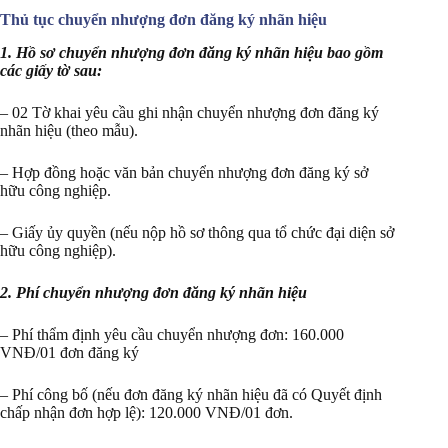
Thủ tục chuyển nhượng đơn đăng ký nhãn hiệu
1. Hồ sơ chuyển nhượng đơn đăng ký nhãn hiệu bao gồm
các giấy tờ sau:
– 02 Tờ khai yêu cầu ghi nhận chuyển nhượng đơn đăng ký
nhãn hiệu (theo mẫu).
– Hợp đồng hoặc văn bản chuyển nhượng đơn đăng ký sở
hữu công nghiệp.
– Giấy ủy quyền (nếu nộp hồ sơ thông qua tổ chức đại diện sở
hữu công nghiệp).
2. Phí chuyển nhượng đơn đăng ký nhãn hiệu
– Phí thẩm định yêu cầu chuyển nhượng đơn: 160.000
VNĐ/01 đơn đăng ký
– Phí công bố (nếu đơn đăng ký nhãn hiệu đã có Quyết định
chấp nhận đơn hợp lệ): 120.000 VNĐ/01 đơn.