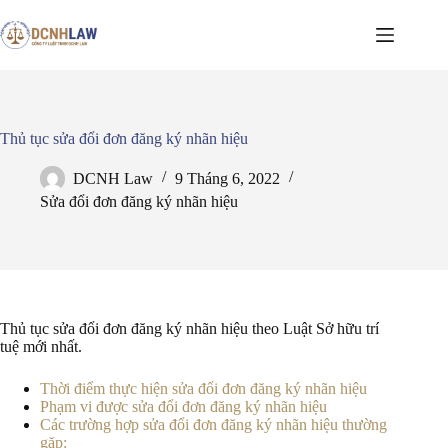
Chuyển
đến
phần
nội
dung
Thủ tục sửa đổi đơn đăng ký nhãn hiệu
DCNH Law
9 Tháng 6, 2022
Sửa đổi đơn đăng ký nhãn hiệu
Thủ tục sửa đổi đơn đăng ký nhãn hiệu theo Luật Sở hữu trí
tuệ mới nhất.
Thời điểm thực hiện sửa đổi đơn đăng ký nhãn hiệu
Phạm vi được sửa đổi đơn đăng ký nhãn hiệu
Các trường hợp sửa đổi đơn đăng ký nhãn hiệu thường
gặp: