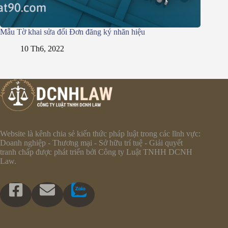
Mẫu Tờ khai sửa đổi Đơn đăng ký nhãn hiệu
10 Th6, 2022
Website là kênh chia sẻ kiến thức pháp luật trong các lĩnh vực:
Doanh nghiệp - Thương mại - Sở hữu trí tuệ - Giải quyết
tranh chấp được phát triển bởi Công ty Luật TNHH DCNH
Law.