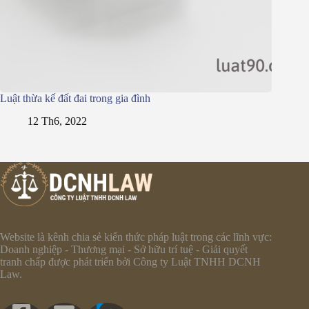
Luật thừa kế đất đai trong gia đình
12 Th6, 2022
Website là kênh chia sẻ kiến thức pháp luật trong các lĩnh vực:
Doanh nghiệp - Thương mại - Sở hữu trí tuệ - Giải quyết
tranh chấp được phát triển bởi Công ty Luật TNHH DCNH
Law.