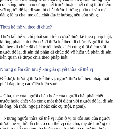
còn sống; nếu cháu cũng chết trước hoặc chết cùng thời điểm
với người để lại di sản thì chắt được hưởng phần di sản mà
đáng lẽ ra cha, mẹ của chắt được hưởng nếu còn sống.
Thừa kế thế vị theo di chúc?
Thừa kế thế vị chỉ phát sinh trên cơ sở thừa kế theo pháp luật,
không phát sinh trên cơ sở thừa kế theo di chúc. Người thừa
kế theo di chúc đã chết trước hoặc chết cùng thời điểm với
người để lại di sản thì phần di chúc đó vô hiệu và phần di sản
liên quan sẽ được chia theo pháp luật.
Những điểm cần lưu ý khi giải quyết thừa kế thế vị
Để được hưởng thừa kế thế vị, người thừa kế theo pháp luật
phải đáp ứng các điều kiện sau:
– Cha, mẹ của người cháu hoặc của người chắt phải chết
trước hoặc chết vào cùng một thời điểm với người để lại di sản
là ông, bà (nội, ngoại) hoặc các cụ (nội, ngoại).
– Những người thừa kế thế vị luôn ở vị trí đời sau của người
được thế vị, tức là chỉ có con thế vị của cha, mẹ để hưởng di
sản thừa kế của ông, bà hoặc cụ chứ không có trường hợp