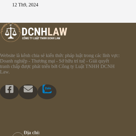
12 Th9, 2024
Website là kênh chia sẻ kiến thức pháp luật trong các lĩnh vực:
Doanh nghiệp - Thương mại - Sở hữu trí tuệ - Giải quyết
tranh chấp được phát triển bởi Công ty Luật TNHH DCNH
Law.
Địa chỉ: