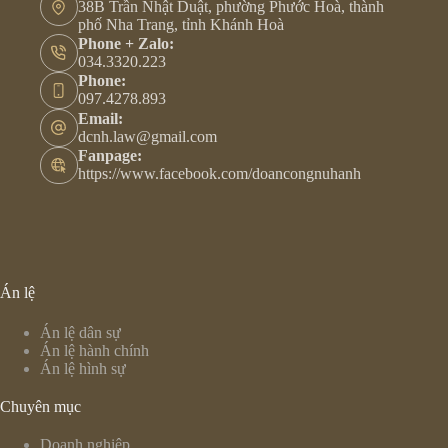
38B Trần Nhật Duật, phường Phước Hoà, thành
phố Nha Trang, tỉnh Khánh Hoà
Phone + Zalo:
034.3320.223
Phone:
097.4278.893
Email:
dcnh.law@gmail.com
Fanpage:
https://www.facebook.com/doancongnuhanh
Án lệ
Án lệ dân sự
Án lệ hành chính
Án lệ hình sự
Chuyên mục
Doanh nghiệp