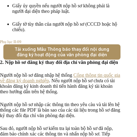
Giấy ủy quyền nếu người nộp hồ sơ không phải là
người đại diện theo pháp luật.
Giấy tờ tùy thân của người nộp hồ sơ (CCCD hoặc hộ
chiếu).
Phụ lục II-09
Tải xuống Mẫu Thông báo thay đổi nội dung
đăng ký hoạt động của văn phòng đại diện
2. Nộp hồ sơ đăng ký thay đổi địa chỉ văn phòng đại diện
Người nộp hồ sơ đăng nhập hệ thống
Cổng thông tin quốc gia
về đăng ký doanh nghiệp
. Nếu người nộp hồ sơ chưa có tài
khoản đăng ký kinh doanh thì tiến hành đăng ký tài khoản
theo hướng dẫn trên hệ thống.
Người nộp hồ sơ nhập các thông tin theo yêu càu và tải lên hệ
thống các file PDF là bản sao của các tài liệu trong hồ sơ đăng
ký thay đổi địa chỉ văn phòng đại diện.
Sau đó, người nộp hồ sơ kiểm tra lại toàn bộ hồ sơ đã nộp,
đảm bảo chính xác các thông tin và nhấn nộp hồ sơ. Tiếp