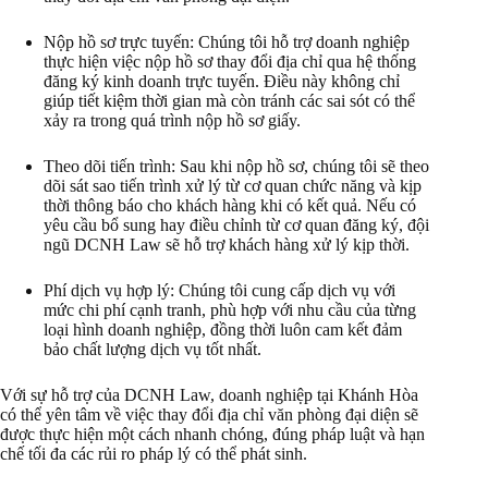
Nộp hồ sơ trực tuyến: Chúng tôi hỗ trợ doanh nghiệp
thực hiện việc nộp hồ sơ thay đổi địa chỉ qua hệ thống
đăng ký kinh doanh trực tuyến. Điều này không chỉ
giúp tiết kiệm thời gian mà còn tránh các sai sót có thể
xảy ra trong quá trình nộp hồ sơ giấy.
Theo dõi tiến trình: Sau khi nộp hồ sơ, chúng tôi sẽ theo
dõi sát sao tiến trình xử lý từ cơ quan chức năng và kịp
thời thông báo cho khách hàng khi có kết quả. Nếu có
yêu cầu bổ sung hay điều chỉnh từ cơ quan đăng ký, đội
ngũ DCNH Law sẽ hỗ trợ khách hàng xử lý kịp thời.
Phí dịch vụ hợp lý: Chúng tôi cung cấp dịch vụ với
mức chi phí cạnh tranh, phù hợp với nhu cầu của từng
loại hình doanh nghiệp, đồng thời luôn cam kết đảm
bảo chất lượng dịch vụ tốt nhất.
Với sự hỗ trợ của DCNH Law, doanh nghiệp tại Khánh Hòa
có thể yên tâm về việc thay đổi địa chỉ văn phòng đại diện sẽ
được thực hiện một cách nhanh chóng, đúng pháp luật và hạn
chế tối đa các rủi ro pháp lý có thể phát sinh.