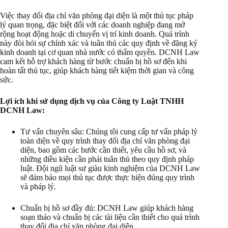
Việc thay đổi địa chỉ văn phòng đại diện là một thủ tục pháp
lý quan trọng, đặc biệt đối với các doanh nghiệp đang mở
rộng hoạt động hoặc di chuyển vị trí kinh doanh. Quá trình
này đòi hỏi sự chính xác và tuân thủ các quy định về đăng ký
kinh doanh tại cơ quan nhà nước có thẩm quyền. DCNH Law
cam kết hỗ trợ khách hàng từ bước chuẩn bị hồ sơ đến khi
hoàn tất thủ tục, giúp khách hàng tiết kiệm thời gian và công
sức.
Lợi ích khi sử dụng dịch vụ của Công ty Luật TNHH
DCNH Law:
Tư vấn chuyên sâu: Chúng tôi cung cấp tư vấn pháp lý
toàn diện về quy trình thay đổi địa chỉ văn phòng đại
diện, bao gồm các bước cần thiết, yêu cầu hồ sơ, và
những điều kiện cần phải tuân thủ theo quy định pháp
luật. Đội ngũ luật sư giàu kinh nghiệm của DCNH Law
sẽ đảm bảo mọi thủ tục được thực hiện đúng quy trình
và pháp lý.
Chuẩn bị hồ sơ đầy đủ: DCNH Law giúp khách hàng
soạn thảo và chuẩn bị các tài liệu cần thiết cho quá trình
thay đổi địa chỉ văn phòng đại diện.