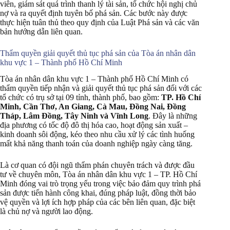
viên, giám sát quá trình thanh lý tài sản, tổ chức hội nghị chủ
nợ và ra quyết định tuyên bố phá sản. Các bước này được
thực hiện tuân thủ theo quy định của Luật Phá sản và các văn
bản hướng dẫn liên quan.
Thẩm quyền giải quyết thủ tục phá sản của Tòa án nhân dân
khu vực 1 – Thành phố Hồ Chí Minh
Tòa án nhân dân khu vực 1 – Thành phố Hồ Chí Minh có
thẩm quyền tiếp nhận và giải quyết thủ tục phá sản đối với các
tổ chức có trụ sở tại 09 tỉnh, thành phố, bao gồm:
TP. Hồ Chí
Minh, Cần Thơ, An Giang, Cà Mau, Đồng Nai, Đồng
Tháp, Lâm Đồng, Tây Ninh và Vĩnh Long
. Đây là những
địa phương có tốc độ đô thị hóa cao, hoạt động sản xuất –
kinh doanh sôi động, kéo theo nhu cầu xử lý các tình huống
mất khả năng thanh toán của doanh nghiệp ngày càng tăng.
Là cơ quan có đội ngũ thẩm phán chuyên trách và được đầu
tư về chuyên môn, Tòa án nhân dân khu vực 1 – TP. Hồ Chí
Minh đóng vai trò trọng yếu trong việc bảo đảm quy trình phá
sản được tiến hành công khai, đúng pháp luật, đồng thời bảo
vệ quyền và lợi ích hợp pháp của các bên liên quan, đặc biệt
là chủ nợ và người lao động.