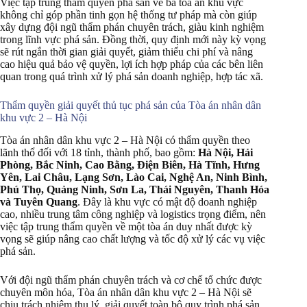
Việc tập trung thẩm quyền phá sản về ba tòa án khu vực
không chỉ góp phần tinh gọn hệ thống tư pháp mà còn giúp
xây dựng đội ngũ thẩm phán chuyên trách, giàu kinh nghiệm
trong lĩnh vực phá sản. Đồng thời, quy định mới này kỳ vọng
sẽ rút ngắn thời gian giải quyết, giảm thiểu chi phí và nâng
cao hiệu quả bảo vệ quyền, lợi ích hợp pháp của các bên liên
quan trong quá trình xử lý phá sản doanh nghiệp, hợp tác xã.
Thẩm quyền giải quyết thủ tục phá sản của Tòa án nhân dân
khu vực 2 – Hà Nội
Tòa án nhân dân khu vực 2 – Hà Nội có thẩm quyền theo
lãnh thổ đối với 18 tỉnh, thành phố, bao gồm:
Hà Nội, Hải
Phòng, Bắc Ninh, Cao Bằng, Điện Biên, Hà Tĩnh, Hưng
Yên, Lai Châu, Lạng Sơn, Lào Cai, Nghệ An, Ninh Bình,
Phú Thọ, Quảng Ninh, Sơn La, Thái Nguyên, Thanh Hóa
và Tuyên Quang
. Đây là khu vực có mật độ doanh nghiệp
cao, nhiều trung tâm công nghiệp và logistics trọng điểm, nên
việc tập trung thẩm quyền về một tòa án duy nhất được kỳ
vọng sẽ giúp nâng cao chất lượng và tốc độ xử lý các vụ việc
phá sản.
Với đội ngũ thẩm phán chuyên trách và cơ chế tổ chức được
chuyên môn hóa, Tòa án nhân dân khu vực 2 – Hà Nội sẽ
chịu trách nhiệm thụ lý, giải quyết toàn bộ quy trình phá sản