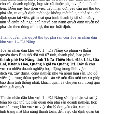
cho các doanh nghiệp, hợp tác xã thuộc phạm vi lãnh thổ nêu
trên. Điều này bao gồm việc tiếp nhận đơn yêu cầu mở thủ tục
phá sản, ra quyết định mở hoặc không mở thủ tục phá sản, chỉ
định quản tài viên, giám sát quá trình thanh lý tài sản, cũng
như tổ chức hội nghị chủ nợ và ban hành quyết định tuyên bố
phá sản theo đúng trình tự, thủ tục luật định.
Thẩm quyền giải quyết thủ tục phá sản của Tòa án nhân dân
khu vực 1 – Đà Nẵng
Tòa án nhân dân khu vực 1 – Đà Nẵng có phạm vi thẩm
quyền theo lãnh thổ đối với 07 tỉnh, thành phố, bao gồm:
thành phố Đà Nẵng, tỉnh Thừa Thiên Huế, Đắk Lắk, Gia
Lai, Khánh Hòa, Quảng Ngãi và Quảng Trị
. Đây là khu
vực có nhiều doanh nghiệp hoạt động trong lĩnh vực du lịch,
dịch vụ, xây dựng, công nghiệp nhẹ và nông lâm sản. Do đó,
việc tập trung thẩm quyền phá sản về một đầu mối xét xử giúp
bảo đảm tính thống nhất, khách quan và chuyên sâu trong quá
trình giải quyết.
Tòa án nhân dân khu vực 1 – Đà Nẵng sẽ tiếp nhận và xử lý
toàn bộ các thủ tục liên quan đến phá sản doanh nghiệp, hợp
tác xã trong khu vực: từ việc thụ lý đơn yêu cầu, xác minh
tình trạng mất khả năng thanh toán, đến việc chỉ định quản tài