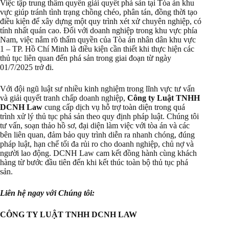
Việc tập trung thẩm quyền giải quyết phá sản tại Tòa án khu
vực giúp tránh tình trạng chồng chéo, phân tán, đồng thời tạo
điều kiện để xây dựng một quy trình xét xử chuyên nghiệp, có
tính nhất quán cao. Đối với doanh nghiệp trong khu vực phía
Nam, việc nắm rõ thẩm quyền của Tòa án nhân dân khu vực
1 – TP. Hồ Chí Minh là điều kiện cần thiết khi thực hiện các
thủ tục liên quan đến phá sản trong giai đoạn từ ngày
01/7/2025 trở đi.
Với đội ngũ luật sư nhiều kinh nghiệm trong lĩnh vực tư vấn
và giải quyết tranh chấp doanh nghiệp,
Công ty Luật TNHH
DCNH Law
cung cấp dịch vụ hỗ trợ toàn diện trong quá
trình xử lý thủ tục phá sản theo quy định pháp luật. Chúng tôi
tư vấn, soạn thảo hồ sơ, đại diện làm việc với tòa án và các
bên liên quan, đảm bảo quy trình diễn ra nhanh chóng, đúng
pháp luật, hạn chế tối đa rủi ro cho doanh nghiệp, chủ nợ và
người lao động. DCNH Law cam kết đồng hành cùng khách
hàng từ bước đầu tiên đến khi kết thúc toàn bộ thủ tục phá
sản.
Liên hệ ngay với Chúng tôi:
CÔNG TY LUẬT TNHH DCNH LAW