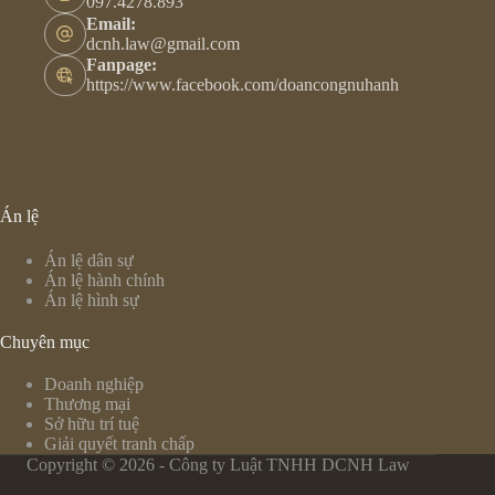
097.4278.893
Email:
dcnh.law@gmail.com
Fanpage:
https://www.facebook.com/doancongnuhanh
Án lệ
Án lệ dân sự
Án lệ hành chính
Án lệ hình sự
Chuyên mục
Doanh nghiệp
Thương mại
Sở hữu trí tuệ
Giải quyết tranh chấp
Copyright © 2026 - Công ty Luật TNHH DCNH Law