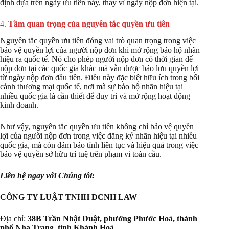
định dựa trên ngày ưu tiên này, thay vì ngày nộp đơn hiện tại.
4.
Tầm quan trọng của nguyên tắc quyền ưu tiên
Nguyên tắc quyền ưu tiên đóng vai trò quan trọng trong việc
bảo vệ quyền lợi của người nộp đơn khi mở rộng bảo hộ nhãn
hiệu ra quốc tế. Nó cho phép người nộp đơn có thời gian để
nộp đơn tại các quốc gia khác mà vẫn được bảo lưu quyền lợi
từ ngày nộp đơn đầu tiên. Điều này đặc biệt hữu ích trong bối
cảnh thương mại quốc tế, nơi mà sự bảo hộ nhãn hiệu tại
nhiều quốc gia là cần thiết để duy trì và mở rộng hoạt động
kinh doanh.
Như vậy, nguyên tắc quyền ưu tiên không chỉ bảo vệ quyền
lợi của người nộp đơn trong việc đăng ký nhãn hiệu tại nhiều
quốc gia, mà còn đảm bảo tính liên tục và hiệu quả trong việc
bảo vệ quyền sở hữu trí tuệ trên phạm vi toàn cầu.
Liên hệ ngay với Chúng tôi:
CÔNG TY LUẬT TNHH DCNH LAW
Địa chỉ:
38B Trần Nhật Duật, phường Phước Hoà, thành
phố Nha Trang, tỉnh Khánh Hoà