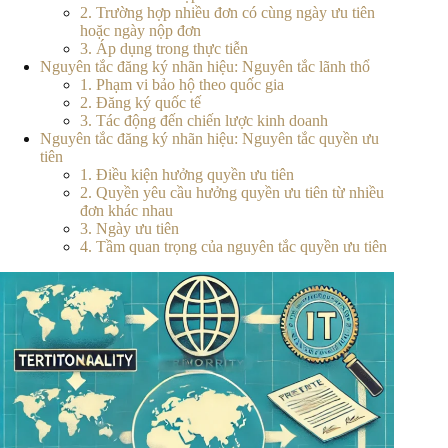
2. Trường hợp nhiều đơn có cùng ngày ưu tiên
hoặc ngày nộp đơn
3. Áp dụng trong thực tiễn
Nguyên tắc đăng ký nhãn hiệu: Nguyên tắc lãnh thổ
1. Phạm vi bảo hộ theo quốc gia
2. Đăng ký quốc tế
3. Tác động đến chiến lược kinh doanh
Nguyên tắc đăng ký nhãn hiệu: Nguyên tắc quyền ưu
tiên
1. Điều kiện hưởng quyền ưu tiên
2. Quyền yêu cầu hưởng quyền ưu tiên từ nhiều
đơn khác nhau
3. Ngày ưu tiên
4. Tầm quan trọng của nguyên tắc quyền ưu tiên