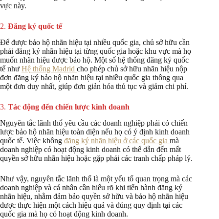
vực này.
2.
Đăng ký quốc tế
Để được bảo hộ nhãn hiệu tại nhiều quốc gia, chủ sở hữu cần
phải đăng ký nhãn hiệu tại từng quốc gia hoặc khu vực mà họ
muốn nhãn hiệu được bảo hộ. Một số hệ thống đăng ký quốc
tế như
Hệ thống Madrid
cho phép chủ sở hữu nhãn hiệu nộp
đơn đăng ký bảo hộ nhãn hiệu tại nhiều quốc gia thông qua
một đơn duy nhất, giúp đơn giản hóa thủ tục và giảm chi phí.
3.
Tác động đến chiến lược kinh doanh
Nguyên tắc lãnh thổ yêu cầu các doanh nghiệp phải có chiến
lược bảo hộ nhãn hiệu toàn diện nếu họ có ý định kinh doanh
quốc tế. Việc không
đăng ký nhãn hiệu ở các quốc gia
mà
doanh nghiệp có hoạt động kinh doanh có thể dẫn đến mất
quyền sở hữu nhãn hiệu hoặc gặp phải các tranh chấp pháp lý.
Như vậy, nguyên tắc lãnh thổ là một yếu tố quan trọng mà các
doanh nghiệp và cá nhân cần hiểu rõ khi tiến hành đăng ký
nhãn hiệu, nhằm đảm bảo quyền sở hữu và bảo hộ nhãn hiệu
được thực hiện một cách hiệu quả và đúng quy định tại các
quốc gia mà họ có hoạt động kinh doanh.