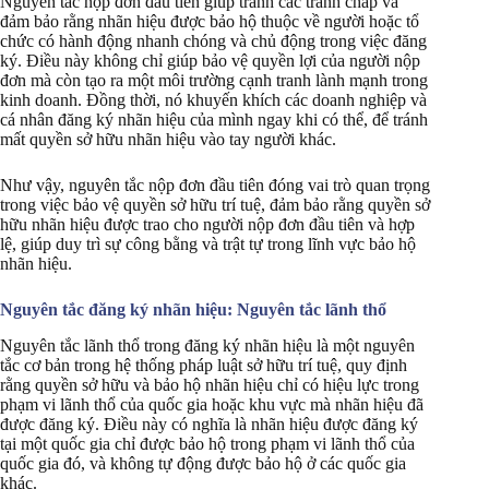
Nguyên tắc nộp đơn đầu tiên giúp tránh các tranh chấp và
đảm bảo rằng nhãn hiệu được bảo hộ thuộc về người hoặc tổ
chức có hành động nhanh chóng và chủ động trong việc đăng
ký. Điều này không chỉ giúp bảo vệ quyền lợi của người nộp
đơn mà còn tạo ra một môi trường cạnh tranh lành mạnh trong
kinh doanh. Đồng thời, nó khuyến khích các doanh nghiệp và
cá nhân đăng ký nhãn hiệu của mình ngay khi có thể, để tránh
mất quyền sở hữu nhãn hiệu vào tay người khác.
Như vậy, nguyên tắc nộp đơn đầu tiên đóng vai trò quan trọng
trong việc bảo vệ quyền sở hữu trí tuệ, đảm bảo rằng quyền sở
hữu nhãn hiệu được trao cho người nộp đơn đầu tiên và hợp
lệ, giúp duy trì sự công bằng và trật tự trong lĩnh vực bảo hộ
nhãn hiệu.
Nguyên tắc đăng ký nhãn hiệu: Nguyên tắc lãnh thổ
Nguyên tắc lãnh thổ trong đăng ký nhãn hiệu là một nguyên
tắc cơ bản trong hệ thống pháp luật sở hữu trí tuệ, quy định
rằng quyền sở hữu và bảo hộ nhãn hiệu chỉ có hiệu lực trong
phạm vi lãnh thổ của quốc gia hoặc khu vực mà nhãn hiệu đã
được đăng ký. Điều này có nghĩa là nhãn hiệu được đăng ký
tại một quốc gia chỉ được bảo hộ trong phạm vi lãnh thổ của
quốc gia đó, và không tự động được bảo hộ ở các quốc gia
khác.