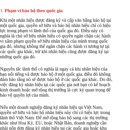
1.
Phạm vi bảo hộ theo quốc gia
Khi một nhãn hiệu được đăng ký và cấp văn bằng bảo hộ tại
một quốc gia, quyền sở hữu và bảo hộ nhãn hiệu chỉ có hiệu
lực trong phạm vi lãnh thổ của quốc gia đó. Điều này có
nghĩa là chủ sở hữu nhãn hiệu có quyền ngăn chặn các hành
vi xâm phạm quyền sở hữu nhãn hiệu của mình trong quốc
gia đó, nhưng không thể ngăn chặn các hành vi tương tự tại
các quốc gia khác, trừ khi nhãn hiệu cũng được đăng ký tại
những quốc gia đó.
Nguyên tắc lãnh thổ có nghĩa là ngay cả khi nhãn hiệu của
bạn nổi tiếng và được bảo hộ ở một quốc gia, điều đó không
đảm bảo rằng nó sẽ được bảo hộ ở các quốc gia khác. Do đó,
việc đăng ký nhãn hiệu tại các quốc gia nơi bạn có kế hoạch
kinh doanh hoặc mở rộng thị trường là cực kỳ quan trọng để
bảo vệ quyền lợi của mình.
Nếu một doanh nghiệp đăng ký nhãn hiệu tại Việt Nam,
quyền sở hữu và bảo hộ nhãn hiệu này chỉ có hiệu lực trong
lãnh thổ Việt Nam. Để mở rộng bảo hộ sang các thị trường
khác như Hoa Kỳ, EU, hoặc Nhật Bản, doanh nghiệp cần
phải nộp đơn đăng ký nhãn hiệu tại các quốc gia hoặc khu