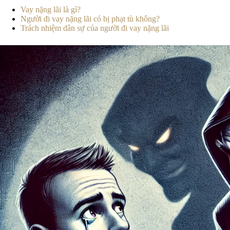
Vay nặng lãi là gì?
Người đi vay nặng lãi có bị phạt tù không?
Trách nhiệm dân sự của người đi vay nặng lãi