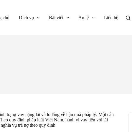
g chủ
Dịch vụ
Bài viết
Án lệ
Liên hệ
ình trạng vay nặng lãi và lo lắng về hậu quả pháp lý. Một câu
Theo quy định pháp luật Việt Nam, hành vi vay tiền với lãi
nghĩa vụ trả nợ theo quy định.