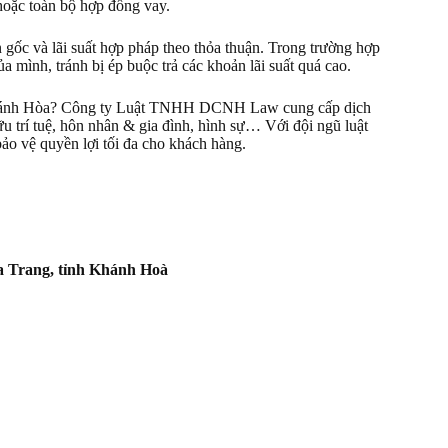
 hoặc toàn bộ hợp đồng vay.
n gốc và lãi suất hợp pháp theo thỏa thuận. Trong trường hợp
a mình, tránh bị ép buộc trả các khoản lãi suất quá cao.
i Khánh Hòa? Công ty Luật TNHH DCNH Law cung cấp dịch
hữu trí tuệ, hôn nhân & gia đình, hình sự… Với đội ngũ luật
bảo vệ quyền lợi tối đa cho khách hàng.
a Trang, tỉnh Khánh Hoà