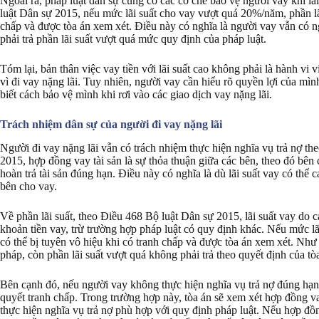
Ngoài ra, pháp luật dân sự cũng có các cơ chế bảo vệ người vay khi l
luật Dân sự 2015, nếu mức lãi suất cho vay vượt quá 20%/năm, phần lãi
chấp và được tòa án xem xét. Điều này có nghĩa là người vay vẫn có n
phải trả phần lãi suất vượt quá mức quy định của pháp luật.
Tóm lại, bản thân việc vay tiền với lãi suất cao không phải là hành vi 
vì đi vay nặng lãi. Tuy nhiên, người vay cần hiểu rõ quyền lợi của mình 
biết cách bảo vệ mình khi rơi vào các giao dịch vay nặng lãi.
Trách nhiệm dân sự của người đi vay nặng lãi
Người đi vay nặng lãi vẫn có trách nhiệm thực hiện nghĩa vụ trả nợ th
2015, hợp đồng vay tài sản là sự thỏa thuận giữa các bên, theo đó bên 
hoàn trả tài sản đúng hạn. Điều này có nghĩa là dù lãi suất vay có thể 
bên cho vay.
Về phần lãi suất, theo Điều 468 Bộ luật Dân sự 2015, lãi suất vay d
khoản tiền vay, trừ trường hợp pháp luật có quy định khác. Nếu mức lãi
có thể bị tuyên vô hiệu khi có tranh chấp và được tòa án xem xét. Như 
pháp, còn phần lãi suất vượt quá không phải trả theo quyết định của tò
Bên cạnh đó, nếu người vay không thực hiện nghĩa vụ trả nợ đúng hạn,
quyết tranh chấp. Trong trường hợp này, tòa án sẽ xem xét hợp đồng va
thực hiện nghĩa vụ trả nợ phù hợp với quy định pháp luật. Nếu hợp đồn