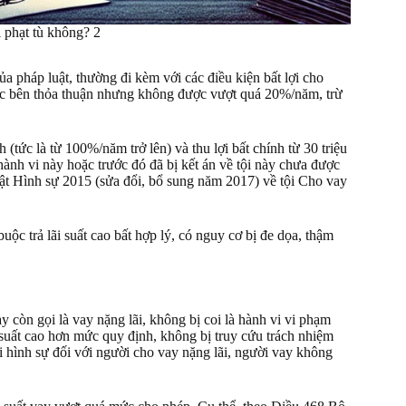
ị phạt tù không? 2
ủa pháp luật, thường đi kèm với các điều kiện bất lợi cho
các bên thỏa thuận nhưng không được vượt quá 20%/năm, trừ
 (tức là từ 100%/năm trở lên) và thu lợi bất chính từ 30 triệu
ành vi này hoặc trước đó đã bị kết án về tội này chưa được
uật Hình sự 2015 (sửa đổi, bổ sung năm 2017) về tội Cho vay
uộc trả lãi suất cao bất hợp lý, có nguy cơ bị đe dọa, thậm
y còn gọi là vay nặng lãi, không bị coi là hành vi vi phạm
i suất cao hơn mức quy định, không bị truy cứu trách nhiệm
ài hình sự đối với người cho vay nặng lãi, người vay không