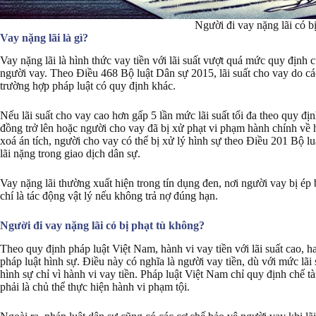
Người đi vay nặng lãi có b
Vay nặng lãi là gì?
Vay nặng lãi là hình thức vay tiền với lãi suất vượt quá mức quy định c
người vay. Theo Điều 468 Bộ luật Dân sự 2015, lãi suất cho vay do 
trường hợp pháp luật có quy định khác.
Nếu lãi suất cho vay cao hơn gấp 5 lần mức lãi suất tối đa theo quy định
đồng trở lên hoặc người cho vay đã bị xử phạt vi phạm hành chính về h
xoá án tích, người cho vay có thể bị xử lý hình sự theo Điều 201 Bộ l
lãi nặng trong giao dịch dân sự.
Vay nặng lãi thường xuất hiện trong tín dụng đen, nơi người vay bị ép b
chí là tác động vật lý nếu không trả nợ đúng hạn.
Người đi vay nặng lãi có bị phạt tù không?
Theo quy định pháp luật Việt Nam, hành vi vay tiền với lãi suất cao, ha
pháp luật hình sự. Điều này có nghĩa là người vay tiền, dù với mức lã
hình sự chỉ vì hành vi vay tiền. Pháp luật Việt Nam chỉ quy định chế t
phải là chủ thể thực hiện hành vi phạm tội.