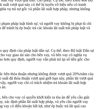
ãi suất vay vượt quá mức cho phép. Cụ thể, theo Điều 468 Bộ
 suất vượt quá này có thể bị tuyên vô hiệu nếu có tranh
ghĩa vụ trả nợ gốc và phần lãi suất hợp pháp, nhưng không
vi phạm pháp luật hình sự, và người vay không bị phạt tù chỉ
để tránh bị ép buộc trả các khoản lãi suất trái pháp luật và
eo quy định của pháp luật dân sự. Cụ thể, theo Bộ luật Dân sự
cho vay giao tài sản cho bên vay, và bên vay có nghĩa vụ
cao hơn quy định, người vay vẫn phải trả lại số tiền gốc cho
o các bên thỏa thuận nhưng không được vượt quá 20%/năm của
 suất đã thỏa thuận vượt quá giới hạn này, phần lãi vượt quá
vậy, người vay chỉ có trách nhiệm trả khoản lãi suất hợp
a án.
 bên cho vay có quyền khởi kiện ra tòa án để yêu cầu giải
y, xác định phần lãi suất hợp pháp, và yêu cầu người vay
g vay có điều khoản bất lợi, như ép buộc trả lãi quá cao