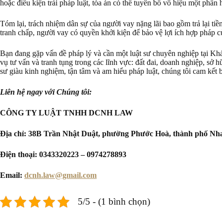
hoặc điều kiện trái pháp luật, tòa án có thể tuyên bố vô hiệu một phần
Tóm lại, trách nhiệm dân sự của người vay nặng lãi bao gồm trả lại tiề
tranh chấp, người vay có quyền khởi kiện để bảo vệ lợi ích hợp pháp củ
Bạn đang gặp vấn đề pháp lý và cần một luật sư chuyên nghiệp tạ
vụ tư vấn và tranh tụng trong các lĩnh vực: đất đai, doanh nghiệp, sở 
sư giàu kinh nghiệm, tận tâm và am hiểu pháp luật, chúng tôi cam kết 
Liên hệ ngay với Chúng tôi:
CÔNG TY LUẬT TNHH DCNH LAW
Địa chỉ: 38B Trần Nhật Duật, phường Phước Hoà, thành phố Nh
Điện thoại: 0343320223 – 0974278893
Email:
dcnh.law@gmail.com
5/5 - (1 bình chọn)