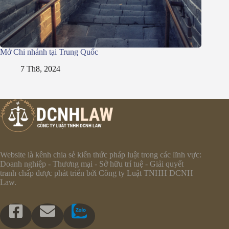
Mở Chi nhánh tại Trung Quốc
7 Th8, 2024
Website là kênh chia sẻ kiến thức pháp luật trong các lĩnh vực:
Doanh nghiệp - Thương mại - Sở hữu trí tuệ - Giải quyết
tranh chấp được phát triển bởi Công ty Luật TNHH DCNH
Law.