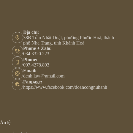
Địa chỉ:
38B Trần Nhật Duật, phường Phước Hoà, thành
phố Nha Trang, tỉnh Khánh Hoà
Phone + Zalo:
034.3320.223
Phone:
097.4278.893
Email:
dcnh.law@gmail.com
Fanpage:
https://www.facebook.com/doancongnuhanh
Án lệ