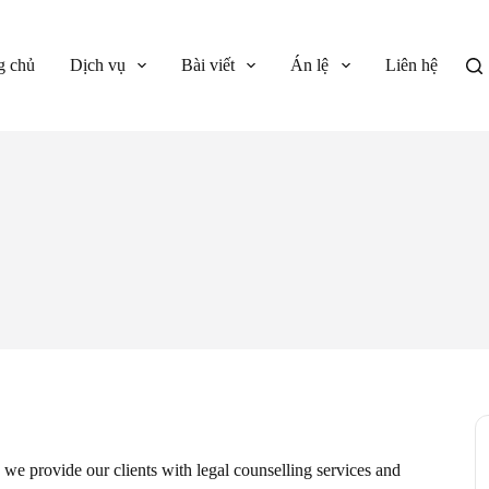
g chủ
Dịch vụ
Bài viết
Án lệ
Liên hệ
 we provide our clients with legal counselling services and