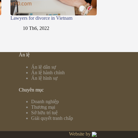
Lawyers for divorce in Vietnam
10 Th6, 2022
Án lệ
Án lệ dân sự
Án lệ hành chính
Án lệ hình sự
Chuyên mục
Doanh nghiệp
Thương mại
Sở hữu trí tuệ
Giải quyết tranh chấp
Website by