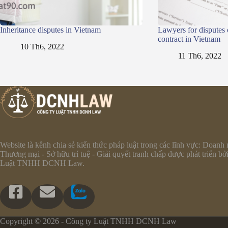
Inheritance disputes in Vietnam
Lawyers for disputes
contract in Vietnam
10 Th6, 2022
11 Th6, 2022
Website là kênh chia sẻ kiến thức pháp luật trong các lĩnh vực: Doanh 
Thương mại - Sở hữu trí tuệ - Giải quyết tranh chấp được phát triển bở
Luật TNHH DCNH Law.
Copyright © 2026 - Công ty Luật TNHH DCNH Law