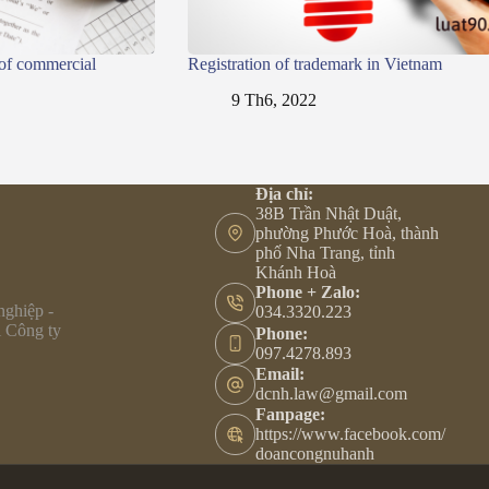
 of commercial
Registration of trademark in Vietnam
9 Th6, 2022
Địa chỉ:
38B Trần Nhật Duật,
phường Phước Hoà, thành
phố Nha Trang, tỉnh
Khánh Hoà
Phone + Zalo:
nghiệp -
034.3320.223
i Công ty
Phone:
097.4278.893
Email:
dcnh.law@gmail.com
Fanpage:
https://www.facebook.com/
doancongnuhanh