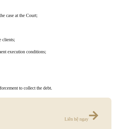
the case at the Court;
 clients;
ent execution conditions;
forcement to collect the debt.
Liên hệ ngay