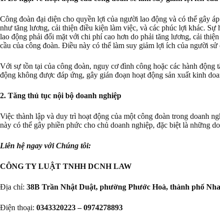
Công đoàn đại diện cho quyền lợi của người lao động và có thể gây á
như tăng lương, cải thiện điều kiện làm việc, và các phúc lợi khác. S
lao động phải đối mặt với chi phí cao hơn do phải tăng lương, cải thiệ
cầu của công đoàn. Điều này có thể làm suy giảm lợi ích của người sử
Với sự tồn tại của công đoàn, nguy cơ đình công hoặc các hành động tậ
động không được đáp ứng, gây gián đoạn hoạt động sản xuất kinh doa
2. Tăng thủ tục nội bộ doanh nghiệp
Việc thành lập và duy trì hoạt động của một công đoàn trong doanh ngh
này có thể gây phiền phức cho chủ doanh nghiệp, đặc biệt là những d
Liên hệ ngay với Chúng tôi:
CÔNG TY LUẬT TNHH DCNH LAW
Địa chỉ:
38B Trần Nhật Duật, phường Phước Hoà, thành phố Nha
Điện thoại:
0343320223 – 0974278893