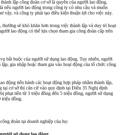
 thành lập công đoàn cơ sở là quyền của người lao động,
 là nếu người lao động trong công ty có nhu cầu và muốn
 vậy, và công ty phải tạo điều kiện thuận lợi cho việc này.
 thường sẽ khó khăn hơn trong việc thành lập và duy trì hoạt
người lao động có thể lựa chọn tham gia công đoàn cấp trên
a vụ bắt buộc của người sử dụng lao động. Tuy nhiên, người
h lập, gia nhập hoặc tham gia vào hoạt động của tổ chức công
lao động tiến hành các hoạt động hợp pháp nhằm thành lập,
 tại cơ sở thì căn cứ vào quy định tại Điều 35 Nghị định
 phạt tiền từ 3 triệu đồng đến 5 triệu đồng, người sử dụng
0 triệu đồng.
công đoàn tại doanh nghiệp của họ:
a người sử dụng lao động