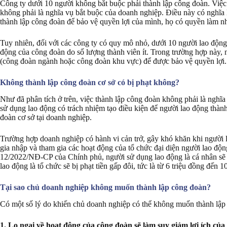
Công ty dưới 10 người không bắt buộc phải thành lập công đoàn. Việc
không phải là nghĩa vụ bắt buộc của doanh nghiệp. Điều này có nghĩa
thành lập công đoàn để bảo vệ quyền lợi của mình, họ có quyền làm như
Tuy nhiên, đối với các công ty có quy mô nhỏ, dưới 10 người lao động,
động của công đoàn do số lượng thành viên ít. Trong trường hợp này, 
(công đoàn ngành hoặc công đoàn khu vực) để được bảo vệ quyền lợi.
Không thành lập công đoàn cơ sở có bị phạt không?
Như đã phân tích ở trên, việc thành lập công đoàn không phải là nghĩ
sử dụng lao động có trách nhiệm tạo điều kiện để người lao động thàn
đoàn cơ sở tại doanh nghiệp.
Trường hợp doanh nghiệp có hành vi cản trở, gây khó khăn khi người 
gia nhập và tham gia các hoạt động của tổ chức đại diện người lao động
12/2022/NĐ-CP của Chính phủ, người sử dụng lao động là cá nhân sẽ bị
lao động là tổ chức sẽ bị phạt tiền gấp đôi, tức là từ 6 triệu đồng đến 1
Tại sao chủ doanh nghiệp không muốn thành lập công đoàn?
Có một số lý do khiến chủ doanh nghiệp có thể không muốn thành lập 
1. Lo ngại về hoạt động của công đoàn sẽ làm suy giảm lợi ích củ