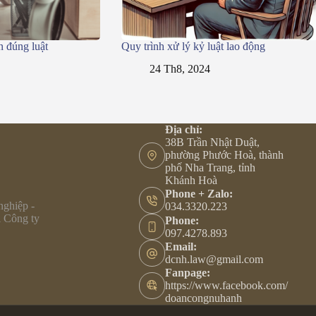
n đúng luật
Quy trình xử lý kỷ luật lao động
24 Th8, 2024
Địa chỉ:
38B Trần Nhật Duật,
phường Phước Hoà, thành
phố Nha Trang, tỉnh
Khánh Hoà
Phone + Zalo:
nghiệp -
034.3320.223
i Công ty
Phone:
097.4278.893
Email:
dcnh.law@gmail.com
Fanpage:
https://www.facebook.com/
doancongnuhanh