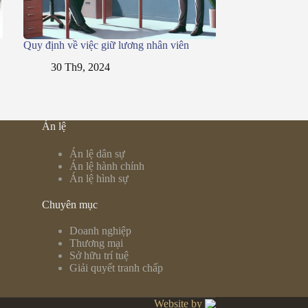
Quy định về việc giữ lương nhân viên
30 Th9, 2024
Án lệ
Án lệ dân sự
Án lệ hành chính
Án lệ hình sự
Chuyên mục
Doanh nghiệp
Thương mại
Sở hữu trí tuệ
Giải quyết tranh chấp
Website by