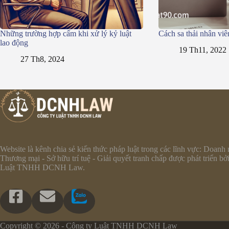
Những trường hợp cấm khi xử lý kỷ luật
Cách sa thải nhân viê
lao động
19 Th11, 2022
27 Th8, 2024
Website là kênh chia sẻ kiến thức pháp luật trong các lĩnh vực: Doanh 
Thương mại - Sở hữu trí tuệ - Giải quyết tranh chấp được phát triển bở
Luật TNHH DCNH Law.
Copyright © 2026 - Công ty Luật TNHH DCNH Law