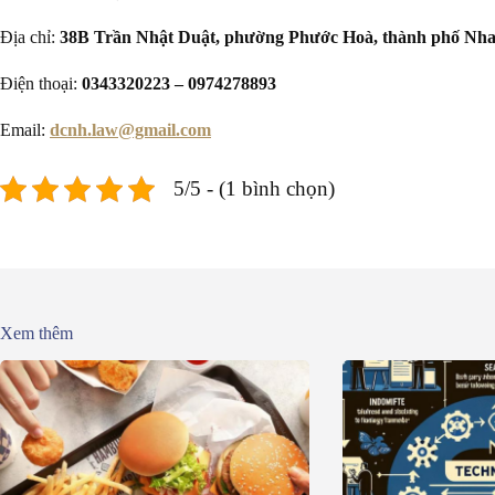
Địa chỉ:
38B Trần Nhật Duật, phường Phước Hoà, thành phố Nha
Điện thoại:
0343320223 – 0974278893
Email:
dcnh.law@gmail.com
5/5 - (1 bình chọn)
Xem thêm