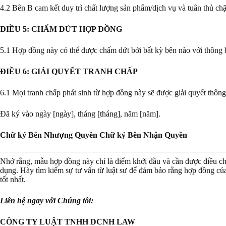
4.2 Bên B cam kết duy trì chất lượng sản phẩm/dịch vụ và tuân thủ c
ĐIỀU 5: CHẤM DỨT HỢP ĐỒNG
5.1 Hợp đồng này có thể được chấm dứt bởi bất kỳ bên nào với thông 
ĐIỀU 6: GIẢI QUYẾT TRANH CHẤP
6.1 Mọi tranh chấp phát sinh từ hợp đồng này sẽ được giải quyết thông 
Đã ký vào ngày [ngày], tháng [tháng], năm [năm].
Chữ ký Bên Nhượng Quyền
Chữ ký Bên Nhận Quyền
Nhớ rằng, mẫu hợp đồng này chỉ là điểm khởi đầu và cần được điều ch
dụng. Hãy tìm kiếm sự tư vấn từ luật sư để đảm bảo rằng hợp đồng củ
tốt nhất.
Liên hệ ngay với Chúng tôi:
CÔNG TY LUẬT TNHH DCNH LAW