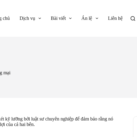
g chủ
Dịch vụ
Bài viết
Án lệ
Liên hệ
g mại
t kỹ lưỡng bởi luật sư chuyên nghiệp để đảm bảo rằng nó
lợi của cả hai bên.