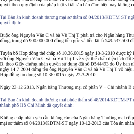
quyết theo quy định của pháp luật vì tài sản bảo đảm hiện nay không c
Tại Bản án kinh doanh thương mại sơ thẩm số 04/2013/KDTM-ST ngà
quyết định:
Buộc ông Nguyễn Văn C và bà Vũ Thị T phải trả cho Ngân hàng Thươ
đồng, trong đó 900.000.000 đồng tiền gốc và tiền lãi là 549.537.500 đ
Tuyên bố Hợp đồng thế chấp số 10.36.0015 ngày 18-3-2010 được ký 
với ông Nguyễn Văn C và bà Vũ Thị T về việc thế chấp diện tích đất
B, theo Giấy chứng nhận quyền sử dụng đất số Đ544493 do Ủy ban nh
ngày 14-7-2004 đứng tên ông Nguyễn Văn C và bà Vũ Thị T vô hiệu. D
Hợp đồng tín dụng số 10.36.0015 ngày 22-3-2010.
Ngày 23-12-2013, Ngân hàng Thương mại cổ phần V – Chi nhánh B c
Tại Bản án kinh doanh thương mại phúc thẩm số 48/2014/KDTM-PT ng
thành phố Hồ Chí Minh đã quyết định:
Không chấp nhận yêu cầu kháng cáo của Ngân hàng Thương mại cổ ph
mại sơ thẩm số 04/2013/KDTM-ST ngày 10-12-2013 của Tòa án nhân 