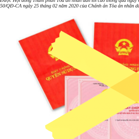
Được Hội đồng Thẩm phán Tòa án nhân dân tối cao thông qua ngày 0
50/QĐ-CA ngày 25 tháng 02 năm 2020 của Chánh án Tòa án nhân dân