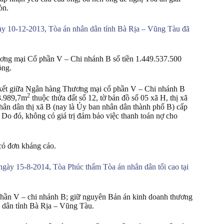
òn.
y 10-12-2013, Tòa án nhân dân tỉnh Bà Rịa – Vũng Tàu đã
ng mại Cổ phần V – Chi nhánh B số tiền 1.449.537.500
ồng.
kết giữa Ngân hàng Thương mại cổ phần V – Chi nhánh B
2
 3.989,7m
thuộc thửa đất số 12, tờ bản đồ số 05 xã H, thị xã
ân dân thị xã B (nay là Ủy ban nhân dân thành phố B) cấp
o đó, không có giá trị đảm bảo việc thanh toán nợ cho
ó đơn kháng cáo.
ày 15-8-2014, Tòa Phúc thẩm Tòa án nhân dân tối cao tại
ần V – chi nhánh B; giữ nguyên Bản án kinh doanh thương
dân tỉnh Bà Rịa – Vũng Tàu.