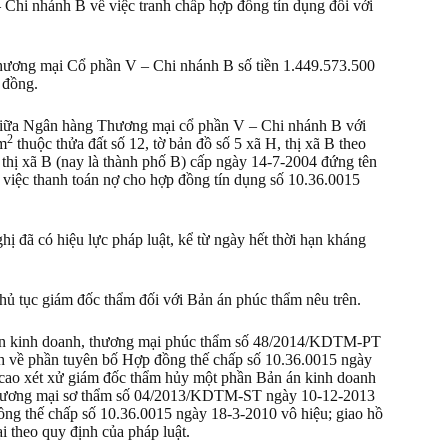
hi nhánh B về việc tranh chấp hợp đồng tín dụng đối với
ương mại Cổ phần V – Chi nhánh B số tiền 1.449.573.500
 đồng.
 giữa Ngân hàng Thương mại cổ phần V – Chi nhánh B với
2
7m
thuộc thửa đất số 12, tờ bản đồ số 5 xã H, thị xã B theo
hị xã B (nay là thành phố B) cấp ngày 14-7-2004 đứng tên
việc thanh toán nợ cho hợp đồng tín dụng số 10.36.0015
ị đã có hiệu lực pháp luật, kể từ ngày hết thời hạn kháng
hủ tục giám đốc thẩm đối với Bản án phúc thẩm nêu trên.
 án kinh doanh, thương mại phúc thẩm số 48/2014/KDTM-PT
h về phần tuyên bố Hợp đồng thế chấp số 10.36.0015 ngày
 cao xét xử giám đốc thẩm hủy một phần Bản án kinh doanh
 thương mại sơ thẩm số 04/2013/KDTM-ST ngày 10-12-2013
ng thế chấp số 10.36.0015 ngày 18-3-2010 vô hiệu; giao hồ
i theo quy định của pháp luật.