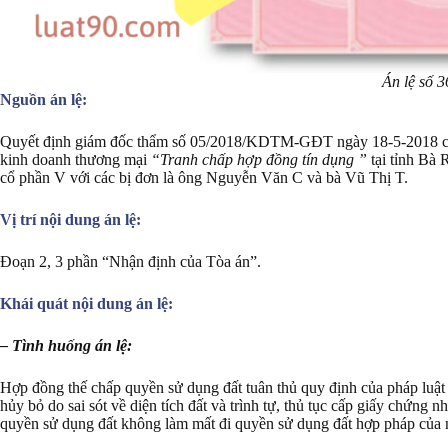
Án lệ số 3
Nguồn án lệ:
Quyết định giám đốc thẩm số 05/2018/KDTM-GĐT ngày 18-5-2018 củ
kinh doanh thương mại
“Tranh chấp hợp đồng tín dụng ”
tại tỉnh Bà
cổ phần V với các bị đơn là ông Nguyễn Văn C và bà Vũ Thị T.
Vị trí nội dung án lệ:
Đoạn 2, 3 phần “Nhận định của Tòa án”.
Khái quát nội dung án lệ:
– Tình huống án lệ:
Hợp đồng thế chấp quyền sử dụng đất tuân thủ quy định của pháp luật
hủy bỏ do sai sót về diện tích đất và trình tự, thủ tục cấp giấy chứng
quyền sử dụng đất không làm mất đi quyền sử dụng đất hợp pháp của 