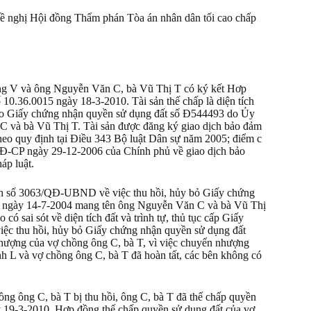
o đề nghị Hội đồng Thẩm phán Tòa án nhân dân tối cao chấp
g V và ông Nguyễn Văn C, bà Vũ Thị T có ký kết Hơp
10.36.0015 ngày 18-3-2010. Tài sản thế chấp là diện tích
 theo Giấy chứng nhận quyền sử dụng đất số Đ544493 do Ủy
C và bà Vũ Thị T. Tài sản được đăng ký giao dịch bảo đảm
heo quy định tại Điều 343 Bộ luật Dân sự năm 2005; điểm c
NĐ-CP ngày 29-12-2006 của Chính phủ về giao dịch bảo
áp luật.
ịnh số 3063/QĐ-UBND về việc thu hồi, hủy bỏ Giấy chứng
p ngày 14-7-2004 mang tên ông Nguyễn Văn C và bà Vũ Thị
ó sai sót về diện tích đất và trình tự, thủ tục cấp Giấy
iệc thu hồi, hủy bỏ Giấy chứng nhận quyền sử dụng đất
hượng của vợ chồng ông C, bà T, vì việc chuyển nhượng
 L và vợ chồng ông C, bà T đã hoàn tất, các bên không có
ồng ông C, bà T bị thu hồi, ông C, bà T đã thế chấp quyền
ày 19-3-2010. Hợp đồng thế chấp quyền sử dụng đất của vợ