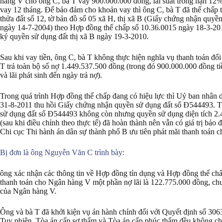
hàng V cho ông C, bà T vay 900.000.000 đồng, lãi suất trong hạn 12%/
vay 12 tháng. Để bảo đảm cho khoản vay thì ông C, bà T đã thế chấp t
thửa đất số 12, tờ bản đồ số 05 xã H, thị xã B (Giấy chứng nhận quy
ngày 14-7-2004) theo Hợp đồng thế chấp số 10.36.0015 ngày 18-3-20
ký quyền sử dụng đất thị xã B ngày 19-3-2010.
Sau khi vay tiền, ông C, bà T không thực hiện nghĩa vụ thanh toán đ
T trả toàn bộ số nợ 1.449.537.500 đồng (trong đó 900.000.000 đồng ti
và lãi phát sinh đến ngày trả nợ).
Trong quá trình Hợp đồng thế chấp đang có hiệu lực thì Uỷ ban nhâ
31-8-2011 thu hồi Giấy chứng nhận quyền sử dụng đất số Đ544493. 
sử dụng đất số Đ544493 không còn nhưng quyền sử dụng diện tích 2
(sau khi điều chỉnh theo thực tế) đã hoàn thành nên vẫn có giá trị bả
Chi cục Thi hành án dân sự thành phố B ưu tiên phát mãi thanh toán 
Bị đơn là ông Nguyễn Văn C trình bày:
ông xác nhận các thông tin về Hợp đồng tín dụng và Hợp đồng thế chấ
thanh toán cho Ngân hàng V một phần nợ lãi là 122.775.000 đồng, chư
của Ngân hàng V.
Ông và bà T đã khởi kiện vụ án hành chính đối với Quyết định số 3
Tuy phiên, Tòa án cấp sơ thẩm và Tòa án cấp phúc thẩm đều không chấ