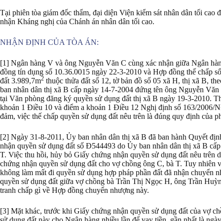
Tại phiên tòa giám đốc thẩm, đại diện Viện kiểm sát nhân dân tối ca
nhận Kháng nghị của Chánh án nhân dân tối cao.
NHẬN ĐỊNH CỦA TÒA ÁN:
[1] Ngân hàng V và ông Nguyễn Văn C cùng xác nhận giữa Ngân hàn
đồng tín dụng số 10.36.0015 ngày 22-3-2010 và Hợp đồng thế chấp số 
2
đất 3.989,7m
thuộc thửa đất số 12, tờ bản đồ số 05 xã H, thị xã B,
ban nhân dân thị xã B cấp ngày 14-7-2004 đứng tên ông Nguyễn Văn 
tại Văn phòng đăng ký quyền sử dụng đất thị xã B ngày 19-3-2010. T
khoản 1 Điều 10 và điểm a khoản 1 Điều 12 Nghị định số 163/2006/
đảm, việc thế chấp quyền sử dụng đất nêu trên là đúng quy định của ph
[2] Ngày 31-8-2011, Ủy ban nhân dân thị xã B đã ban hành Quyết đ
nhận quyền sử dụng đất số Đ544493 do Ủy ban nhân dân thị xã B cấ
T. Việc thu hồi, hủy bỏ Giấy chứng nhận quyền sử dụng đất nêu trên do c
chứng nhận quyền sử dụng đất cho vợ chồng ông C, bà T. Tuy nhiên v
không làm mất đi quyền sử dụng hợp pháp phần đất đã nhận chuyển n
quyền sử dụng đất giữa vợ chồng bà Trần Thị Ngọc H, ông Trần Huỳnh
tranh chấp gì về Hợp đồng chuyển nhượng này.
[3] Mặt khác, trước khi Giấy chứng nhận quyền sử dụng đất của vợ ch
sử dụng đất này cho Ngân hàng nhiều lần để vay tiền, gần nhất là ng