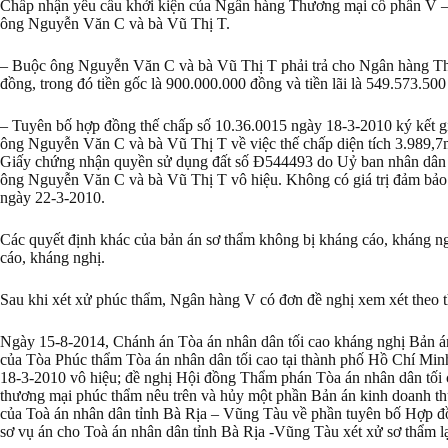
Chấp nhận yêu cầu khởi kiện của Ngân hàng Thương mại cổ phần V – C
ông Nguyễn Văn C và bà Vũ Thị T.
– Buộc ông Nguyễn Văn C và bà Vũ Thị T phải trả cho Ngân hàng Th
đồng, trong đó tiền gốc là 900.000.000 đồng và tiền lãi là 549.573.500
– Tuyên bố hợp đồng thế chấp số 10.36.0015 ngày 18-3-2010 ký kết
ông Nguyễn Văn C và bà Vũ Thị T về việc thế chấp diện tích 3.989,
Giấy chứng nhận quyền sử dụng đất số Đ544493 do Uỷ ban nhân dân t
ông Nguyễn Văn C và bà Vũ Thị T vô hiệu. Không có giá trị đảm bảo 
ngày 22-3-2010.
Các quyết định khác của bản án sơ thẩm không bị kháng cáo, kháng ngh
cáo, kháng nghị.
Sau khi xét xử phúc thẩm, Ngân hàng V có đơn đề nghị xem xét theo t
Ngày 15-8-2014, Chánh án Tòa án nhân dân tối cao kháng nghị Bản
của Tòa Phúc thẩm Tòa án nhân dân tối cao tại thành phố Hồ Chí Min
18-3-2010 vô hiệu; đề nghị Hội đồng Thẩm phán Tòa án nhân dân tối
thương mại phúc thẩm nêu trên và hủy một phần Bản án kinh doanh
của Toà án nhân dân tỉnh Bà Rịa – Vũng Tàu về phần tuyên bố Hợp đồ
sơ vụ án cho Toà án nhân dân tỉnh Bà Rịa -Vũng Tàu xét xử sơ thẩm lạ