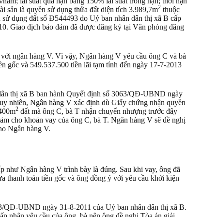
năm; lãi suất quá hạn bằng 150% lãi suất trong hạn; thời hạn
2
ài sản là quyền sử dụng thửa đất diện tích 3.989,7m
thuộc
ền sử dụng đất số Đ544493 do Uỷ ban nhân dân thị xã B cấp
10. Giao dịch bảo đảm đã được đăng ký tại Văn phòng đăng
ối với ngân hàng V. Vì vậy, Ngân hàng V yêu cầu ông C và bà
ền gốc và 549.537.500 tiền lãi tạm tính đến ngày 17-7-2013
n dân thị xã B ban hành Quyết định số 3063/QĐ-UBND ngày
Tuy nhiên, Ngân hàng V xác định dù Giấy chứng nhận quyền
2
.400m
đất mà ông C, bà T nhận chuyển nhượng trước đây
o đảm cho khoản vay của ông C, bà T. Ngân hàng V sẽ đề nghị
cho Ngân hàng V.
p như Ngân hàng V trình bày là đúng. Sau khi vay, ông đã
a thanh toán tiền gốc và ông đồng ý với yêu cầu khởi kiện
063/QĐ-UBND ngày 31-8-2011 của Uỷ ban nhân dân thị xã B.
p nhận yêu cầu của ông, bà nên ông đề nghị Tòa án giải