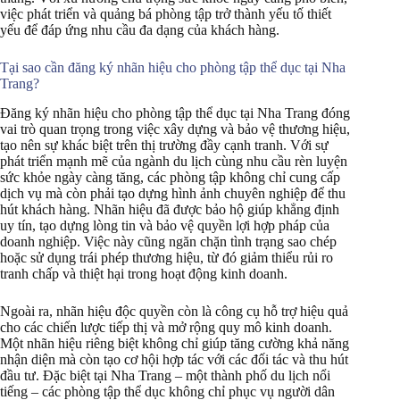
việc phát triển và quảng bá phòng tập trở thành yếu tố thiết
yếu để đáp ứng nhu cầu đa dạng của khách hàng.
Tại sao cần đăng ký nhãn hiệu cho phòng tập thể dục tại Nha
Trang?
Đăng ký nhãn hiệu cho phòng tập thể dục tại Nha Trang đóng
vai trò quan trọng trong việc xây dựng và bảo vệ thương hiệu,
tạo nên sự khác biệt trên thị trường đầy cạnh tranh. Với sự
phát triển mạnh mẽ của ngành du lịch cùng nhu cầu rèn luyện
sức khỏe ngày càng tăng, các phòng tập không chỉ cung cấp
dịch vụ mà còn phải tạo dựng hình ảnh chuyên nghiệp để thu
hút khách hàng. Nhãn hiệu đã được bảo hộ giúp khẳng định
uy tín, tạo dựng lòng tin và bảo vệ quyền lợi hợp pháp của
doanh nghiệp. Việc này cũng ngăn chặn tình trạng sao chép
hoặc sử dụng trái phép thương hiệu, từ đó giảm thiểu rủi ro
tranh chấp và thiệt hại trong hoạt động kinh doanh.
Ngoài ra, nhãn hiệu độc quyền còn là công cụ hỗ trợ hiệu quả
cho các chiến lược tiếp thị và mở rộng quy mô kinh doanh.
Một nhãn hiệu riêng biệt không chỉ giúp tăng cường khả năng
nhận diện mà còn tạo cơ hội hợp tác với các đối tác và thu hút
đầu tư. Đặc biệt tại Nha Trang – một thành phố du lịch nổi
tiếng – các phòng tập thể dục không chỉ phục vụ người dân