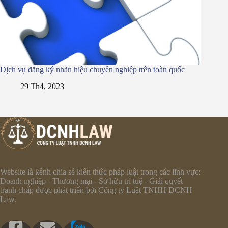
Dịch vụ đăng ký nhãn hiệu chuyên nghiệp trên toàn quốc
29 Th4, 2023
Website là kênh chia sẻ kiến thức pháp luật trong các lĩnh vực:
Doanh nghiệp - Thương mại - Sở hữu trí tuệ - Giải quyết
tranh chấp được phát triển bởi Công ty Luật TNHH DCNH
Law.