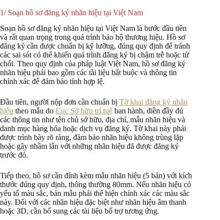
1/ Soạn hồ sơ đăng ký nhãn hiệu tại Việt Nam
Soạn hồ sơ đăng ký nhãn hiệu tại Việt Nam là bước đầu tiên
và rất quan trọng trong quá trình bảo hộ thương hiệu. Hồ sơ
đăng ký cần được chuẩn bị kỹ lưỡng, đúng quy định để tránh
các sai sót có thể khiến quá trình đăng ký bị chậm trễ hoặc từ
chối. Theo quy định của pháp luật Việt Nam, hồ sơ đăng ký
nhãn hiệu phải bao gồm các tài liệu bắt buộc và thông tin
chính xác để đảm bảo tính hợp lệ.
Đầu tiên, người nộp đơn cần chuẩn bị
Tờ khai đăng ký nhãn
hiệu
theo mẫu do
Cục Sở hữu trí tuệ
ban hành, điền đầy đủ
các thông tin như tên chủ sở hữu, địa chỉ, mẫu nhãn hiệu và
danh mục hàng hóa hoặc dịch vụ đăng ký. Tờ khai này phải
được trình bày rõ ràng, đảm bảo nhãn hiệu không trùng lặp
hoặc gây nhầm lẫn với những nhãn hiệu đã được đăng ký
trước đó.
Tiếp theo, hồ sơ cần đính kèm mẫu nhãn hiệu (5 bản) với kích
thước đúng quy định, thông thường 80mm. Nếu nhãn hiệu có
yếu tố màu sắc, bản mẫu phải thể hiện chính xác các màu sắc
này. Đối với các nhãn hiệu đặc biệt như nhãn hiệu âm thanh
hoặc 3D, cần bổ sung các tài liệu bổ trợ tương ứng.