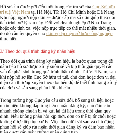
Hồ sơ cần được gửi đến một trong các trụ sở của
Cục Sở hữu
trí tuệ Việt Nam
tại Hà Nội, TP. Hồ Chí Minh hoặc Đà Nẵng.
Khi nộp, người nộp đơn sẽ được cấp mã số đơn giúp theo dõi
tiến trình xử lý sau này. Đối với doanh nghiệp ở Nha Trang
hoặc các tỉnh xa, việc nộp trực tiếp có thể mất nhiều thời gian,
do đó cần ủy quyền cho
đơn vị đại diện sở hữu công nghiệp
thực hiện.
3/ Theo dõi quá trình đăng ký nhãn hiệu
Theo dõi quá trình đăng ký nhãn hiệu là bước quan trọng để
đảm bảo hồ sơ được xử lý suôn sẻ và kịp thời giải quyết các
vấn đề phát sinh trong quá trình thẩm định. Tại Việt Nam, sau
khi nộp hồ sơ lên Cục Sở hữu trí tuệ, chủ đơn hoặc đơn vị đại
diện cần thường xuyên theo dõi tiến độ để biết tình trạng xử lý
của đơn và sẵn sàng phản hồi khi cần.
Trong trường hợp Cục yêu cầu sửa đổi, bổ sung tài liệu hoặc
nhãn hiệu không đáp ứng tiêu chuẩn đăng ký, chủ đơn cần
nhanh chóng chuẩn bị và gửi lại tài liệu trong thời gian quy
định. Nếu không phản hồi kịp thời, đơn có thể bị từ chối hoặc
không được tiếp tục xử lý. Việc theo dõi sát sao và chủ động
phản hồi sẽ giúp rút ngắn thời gian đăng ký và đảm bảo nhãn
hiệu được cấp giấy chứng nhận đúng hạn.