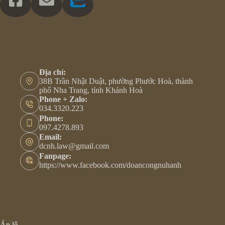
Địa chỉ:
38B Trần Nhật Duật, phường Phước Hoà, thành
phố Nha Trang, tỉnh Khánh Hoà
Phone + Zalo:
034.3320.223
Phone:
097.4278.893
Email:
dcnh.law@gmail.com
Fanpage:
https://www.facebook.com/doancongnuhanh
Án lệ