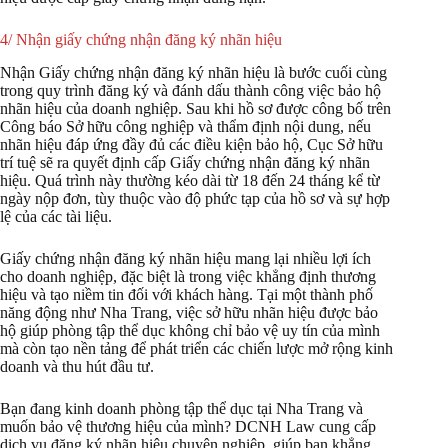
4/ Nhận giấy chứng nhận đăng ký nhãn hiệu
Nhận Giấy chứng nhận đăng ký nhãn hiệu là bước cuối cùng
trong quy trình đăng ký và đánh dấu thành công việc bảo hộ
nhãn hiệu của doanh nghiệp. Sau khi hồ sơ được công bố trên
Công báo Sở hữu công nghiệp và thẩm định nội dung, nếu
nhãn hiệu đáp ứng đầy đủ các điều kiện bảo hộ, Cục Sở hữu
trí tuệ sẽ ra quyết định cấp Giấy chứng nhận đăng ký nhãn
hiệu. Quá trình này thường kéo dài từ 18 đến 24 tháng kể từ
ngày nộp đơn, tùy thuộc vào độ phức tạp của hồ sơ và sự hợp
lệ của các tài liệu.
Giấy chứng nhận đăng ký nhãn hiệu mang lại nhiều lợi ích
cho doanh nghiệp, đặc biệt là trong việc khẳng định thương
hiệu và tạo niềm tin đối với khách hàng. Tại một thành phố
năng động như Nha Trang, việc sở hữu nhãn hiệu được bảo
hộ giúp phòng tập thể dục không chỉ bảo vệ uy tín của mình
mà còn tạo nền tảng để phát triển các chiến lược mở rộng kinh
doanh và thu hút đầu tư.
Bạn đang kinh doanh phòng tập thể dục tại Nha Trang và
muốn bảo vệ thương hiệu của mình? DCNH Law cung cấp
dịch vụ đăng ký nhãn hiệu chuyên nghiệp, giúp bạn khẳng