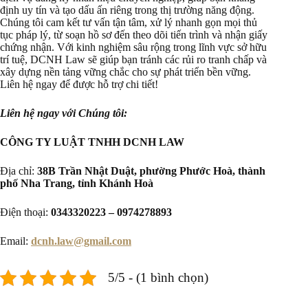
định uy tín và tạo dấu ấn riêng trong thị trường năng động.
Chúng tôi cam kết tư vấn tận tâm, xử lý nhanh gọn mọi thủ
tục pháp lý, từ soạn hồ sơ đến theo dõi tiến trình và nhận giấy
chứng nhận. Với kinh nghiệm sâu rộng trong lĩnh vực sở hữu
trí tuệ, DCNH Law sẽ giúp bạn tránh các rủi ro tranh chấp và
xây dựng nền tảng vững chắc cho sự phát triển bền vững.
Liên hệ ngay để được hỗ trợ chi tiết!
Liên hệ ngay với Chúng tôi:
CÔNG TY LUẬT TNHH DCNH LAW
Địa chỉ:
38B Trần Nhật Duật, phường Phước Hoà, thành
phố Nha Trang, tỉnh Khánh Hoà
Điện thoại:
0343320223 – 0974278893
Email:
dcnh.law@gmail.com
5/5 - (1 bình chọn)