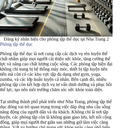
Đăng ký nhãn hiệu cho phòng tập thể dục tại Nha Trang 2
Phòng tập thể dục
Phòng tập thể dục là nơi cung cấp các dịch vụ rèn luyện thể
chất nhằm giúp mọi người cải thiện sức khỏe, tăng cường thể
lực và nâng cao chất lượng cuộc sống. Các phòng tập hiện đại
không chỉ trang bị hệ thống máy móc, thiết bị tập luyện tiên
tiến mà còn có các khu vực tập đa dạng như gym, yoga,
zumba, và các lớp huấn luyện cá nhân. Bên cạnh đó, nhiều
phòng tập còn kết hợp dịch vụ tư vấn dinh dưỡng và phục hồi
thể lực, tạo nên môi trường chăm sóc sức khỏe toàn diện.
Tại những thành phố phát triển như Nha Trang, phòng tập thể
dục đóng vai trò quan trọng trong việc đáp ứng nhu cầu sống
năng động của người dân và du khách. Không chỉ là nơi tập
luyện, các phòng tập còn là không gian giao lưu, kết nối cộng
đồng, giúp mọi người thư giãn sau những giờ làm việc căng
thẳng. Với xu hướng chú trọng sức khỏe ngày càng phổ biến,