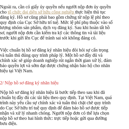
Ngoài ra, cần có giấy ủy quyền nếu người nộp đơn ủy quyền
cho
tổ chức đại diện sở hữu công nghiệp
thực hiện thủ tục
đăng ký. Hồ sơ cũng phải bao gồm chứng từ nộp lệ phí theo
quy định của Cục Sở hữu trí tuệ. Mức lệ phí phụ thuộc vào số
lượng nhóm sản phẩm, dịch vụ đăng ký. Sau khi hoàn tất hồ
sơ, người nộp đơn cần kiểm tra kỹ các thông tin và tài liệu
trước khi gửi lên Cục để tránh sai sót không đáng có.
Việc chuẩn bị hồ sơ đăng ký nhãn hiệu đòi hỏi sự cẩn trọng
và tuân thủ đúng quy trình pháp lý. Một hồ sơ đầy đủ và
chính xác sẽ giúp doanh nghiệp rút ngắn thời gian xử lý, đảm
bảo quyền lợi và sớm đạt được chứng nhận bảo hộ cho nhãn
hiệu tại Việt Nam.
2/ Nộp hồ sơ đăng ký nhãn hiệu
Nộp hồ sơ đăng ký nhãn hiệu là bước tiếp theo sau khi đã
chuẩn bị đầy đủ các tài liệu theo quy định. Tại Việt Nam, quá
trình này yêu cầu sự chính xác và tuân thủ chặt chẽ quy trình
do Cục Sở hữu trí tuệ quy định để đảm bảo hồ sơ được tiếp
nhận và xử lý nhanh chóng. Người nộp đơn có thể lựa chọn
nộp hồ sơ theo hai hình thức: trực tiếp hoặc gửi qua đường
bưu điện.