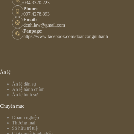
034.3320.223
Phone:
097.4278.893
Email:
dcnh.law@gmail.com
Fanpage:
https://www.facebook.com/doancongnuhanh
Án lệ
Án lệ dân sự
Án lệ hành chính
Án lệ hình sự
Chuyên mục
Doanh nghiệp
Thương mại
Sở hữu trí tuệ
Giải quyết tranh chấp