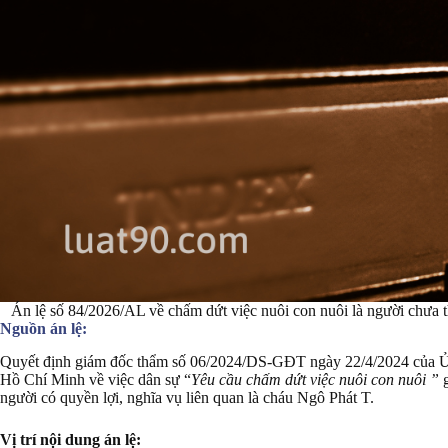
Án lệ số 84/2026/AL về chấm dứt việc nuôi con nuôi là người chưa t
Nguồn án lệ:
Quyết định giám đốc thẩm số 06/2024/DS-GĐT ngày 22/4/2024 của Ủ
Hồ Chí Minh về việc dân sự “
Yêu cầu chấm dứt việc nuôi con nuôi ”
g
người có quyền lợi, nghĩa vụ liên quan là cháu Ngô Phát T.
Vị trí nội dung án lệ: