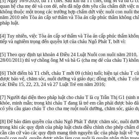
[3] Ngày 16/9/2020, bà T1 chết. Sau khi bà T1 chết, ông M và bà G có
quan hệ cha mẹ đẻ và con đẻ, nên đã nộp đơn yêu cầu chấm dứt việc nu
không thuộc một trong các trường hợp chấm dứt việc nuôi con nuôi th
năm 2010 nên Tòa án cấp sơ thẩm và Tòa án cấp phúc thẩm không chấ
pháp luật.
[4] Tuy nhiên, việc Tòa án cấp sơ thẩm và Tòa án cấp phúc thẩm khô
tiếp và nghiêm trọng đến quyền lợi của cháu Ngô Phát T, bởi vì:
[5] Theo quy định tại khoản 4 Điều 24 Luật Nuôi con nuôi năm 2010, 
28/01/2011) thì vợ chồng ông M và bà G (cha mẹ đẻ của cháu T) không
[6] Thời điểm bà T1 chết, cháu T mới 09 (chín) tuổi; hiện tại cháu T cũ
được bảo vệ, chăm sóc, nuôi dưỡng và giáo dục; đồng thời, cháu T cò
các Điều 15, 22, 23, 24 và 27 Luật Trẻ em năm 2016;
[7] Người đại diện theo pháp luật cho cháu T là cụ Trần Thị G1 (sinh 
khỏe, minh mẫn; trong khi cháu T đang là trẻ em cần phải được bảo đ
có yêu cầu giao cháu T cho cha mẹ ruột nuôi dưỡng, chăm sóc, giáo d
[8] Để bảo đảm quyền của cháu Ngô Phát T được chăm sóc, nuôi dưỡng
trong khi các quy định của pháp luật chưa điều chỉnh cho phép chấm dứ
cần căn cứ vào các quy định mang tính nguyên tắc của pháp luật về “q
nuôi con nuôi, quyền được nhận làm con nuôi là quyền nhân thân tron