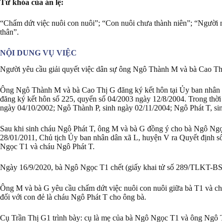
Từ khóa của án lệ:
“Chấm dứt việc nuôi con nuôi”; “Con nuôi chưa thành niên”; “Người 
thân”.
NỘI DUNG VỤ VIỆC
Người yêu cầu giải quyết việc dân sự ông Ngô Thành M và bà Cao Thị
Ông Ngô Thành M và bà Cao Thị G đăng ký kết hôn tại Ủy ban nhân d
đăng ký kết hôn số 225, quyển số 04/2003 ngày 12/8/2004. Trong thờ
ngày 04/10/2002; Ngô Thành P, sinh ngày 02/11/2004; Ngô Phát T, si
Sau khi sinh cháu Ngô Phát T, ông M và bà G đồng ý cho bà Ngô Ngọ
28/01/2011, Chủ tịch Ủy ban nhân dân xã L, huyện V ra Quyết định
Ngọc T1 và cháu Ngô Phát T.
Ngày 16/9/2020, bà Ngô Ngọc T1 chết (giấy khai tử số 289/TLKT-BS
Ông M và bà G yêu cầu chấm dứt việc nuôi con nuôi giữa bà T1 và chá
đối với con đẻ là cháu Ngô Phát T cho ông bà.
Cụ Trần Thị G1 trình bày: cụ là mẹ của bà Ngô Ngọc T1 và ông Ngô