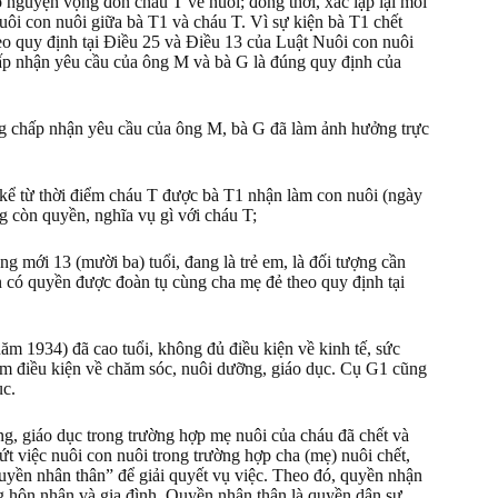
 nguyện vọng đón cháu T về nuôi; đồng thời, xác lập lại mối
ôi con nuôi giữa bà T1 và cháu T. Vì sự kiện bà T1 chết
eo quy định tại Điều 25 và Điều 13 của Luật Nuôi con nuôi
p nhận yêu cầu của ông M và bà G là đúng quy định của
ng chấp nhận yêu cầu của ông M, bà G đã làm ảnh hưởng trực
kể từ thời điểm cháu T được bà T1 nhận làm con nuôi (ngày
 còn quyền, nghĩa vụ gì với cháu T;
ng mới 13 (mười ba) tuổi, đang là trẻ em, là đối tượng cần
n có quyền được đoàn tụ cùng cha mẹ đẻ theo quy định tại
năm 1934) đã cao tuổi, không đủ điều kiện về kinh tế, sức
ảm điều kiện về chăm sóc, nuôi dưỡng, giáo dục. Cụ G1 cũng
ục.
, giáo dục trong trường hợp mẹ nuôi của cháu đã chết và
t việc nuôi con nuôi trong trường hợp cha (mẹ) nuôi chết,
uyền nhân thân” để giải quyết vụ việc. Theo đó, quyền nhận
g hôn nhân và gia đình. Quyền nhân thân là quyền dân sự