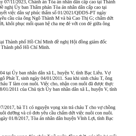
 07/11/2023, Chánh án Tòa án nhân dân cấp cao tại Thành
Đề nghị Ủy ban Thẩm phán Tòa án nhân dân cấp cao tại
quyết việc dân sự phúc thẩm số 01/2021/QĐDS-PT ngày
n yêu cầu của ông Ngô Thành M và bà Cao Thị G; chấm dứt
ời, khôi phục mối quan hệ cha mẹ đẻ với con đẻ giữa ông
o tại Thành phố Hồ Chí Minh đề nghị Hội đồng giám đốc
i Thành phố Hồ Chí Minh.
4 tại Ủy ban nhân dân xã L, huyện V, tỉnh Bạc Liêu. Vợ
ô Phát T, sinh ngày 04/01/2011. Sau khi sinh cháu T, ông
háu T làm con nuôi. Việc cho, nhận con nuôi đã được thực
/01/2011 của Chủ tịch Ủy ban nhân dân xã L, huyện V, tỉnh
6/7/2017, bà T1 có nguyện vọng xin trả cháu T cho vợ chồng
uôi dưỡng và có đơn yêu cầu chấm dứt việc nuôi con nuôi.
gày 01/8/2017, Tòa án nhân dân huyện Vĩnh Lợi, tỉnh Bạc