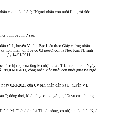
nhận con nuôi chết”; “Người nhận con nuôi là người độc
 G trình bày như sau:
ân xã L, huyện V, tỉnh Bạc Liêu theo Giấy chứng nhận
i kỳ hôn nhân, ông bà có 03 người con là Ngô Kim N, sinh
nh ngày 14/01/2011.
c T1 (chị ruột của ông M) nhận cháu T làm con nuôi. Ngày
 số 18/QĐ-UBND, công nhận việc nuôi con nuôi giữa bà Ngô
 ngày 02/3/2021 của Ủy ban nhân dân xã L, huyện V).
u T; đồng thời, khôi phục các quyền, nghĩa vụ của cha mẹ
 Thành M. Thời điểm bà T1 còn sống, có nhận nuôi cháu Ngô