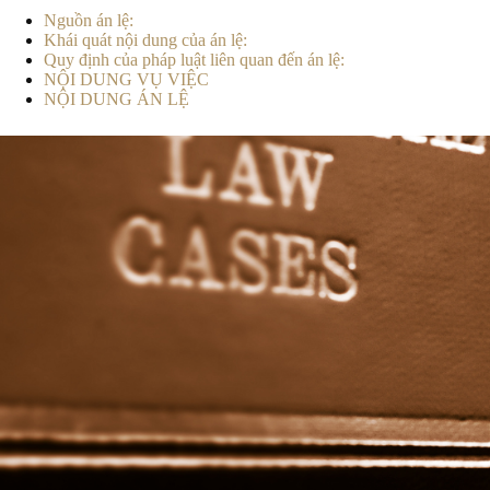
Nguồn án lệ:
Khái quát nội dung của án lệ:
Quy định của pháp luật liên quan đến án lệ:
NỘI DUNG VỤ VIỆC
NỘI DUNG ÁN LỆ