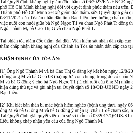
Tại Quyết định kháng nghị giám đốc thẩm số 06/2023/KN-HNGĐ ngày
phố Hồ Chí Minh kháng nghị đối với quyết định phúc thẩm nêu trên. 
Thành phố Hồ Chí Minh xét xử giám đốc thẩm, sửa Quyết định giải 
08/11/2021 của Tòa án nhân dân tỉnh Bạc Liêu theo hướng chấp nhậ
việc nuôi con nuôi giữa bà Ngô Ngọc T1 và cháu Ngô Phát T; đồng th
Ngô Thành M, bà Cao Thị G và cháu Ngô Phát T.
Tại phiên tòa giám đốc thẩm, đại diện Viện kiểm sát nhân dân cấp ca
thẩm chấp nhận kháng nghị của Chánh án Tòa án nhân dân cấp cao tạ
NHẬN ĐỊNH CỦA TÒA ÁN:
[1] Ông Ngô Thành M và bà Cao Thị G đăng ký kết hôn ngày 12/8/200
chồng ông M và bà G có 03 (ba) người con chung, trong đó có cháu Ng
M và bà G đồng ý cho bà Ngô Ngọc T1 (là chị ruột của ông M) nhận c
hiện đúng thủ tục và ghi nhận tại Quyết định số 18/QĐ-UBND ngày 28
Bạc Liêu.
[2] Khi biết bản thân bị mắc bệnh hiểm nghèo (bệnh ung thư), ngày 0
ông M và bà G; ông M và bà G đồng ý nhận lại cháu T để chăm sóc, n
Tại Quyết định giải quyết việc dân sự sơ thẩm số 03/2017/QĐDS-ST n
Liêu không chấp nhận yêu cầu của ông Ngô Thành M.