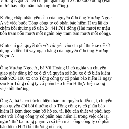
Vương Ngọc A tiền chi phí giám định 27.500.000 đồng (Hai
mươi bảy triệu năm trăm nghìn đồng).
Không chấp nhận yêu cầu của nguyên đơn ông Vương Ngọc
A về việc buộc Tổng công ty cổ phần bảo hiểm H trả lãi do
chậm bồi thường số tiền 24.441.781 đồng (Hai mươi tư triệu
bốn trăm bốn mươi mốt nghìn bảy trăm tám mươi mốt đồng).
Đình chỉ giải quyết đối với các yêu cầu chi phí thuê xe để sử
dụng và tiền lãi vay ngân hàng của nguyên đơn ông Vương
Ngọc A.
Ông Vương Ngọc A, bà Vũ Hoàng U có nghĩa vụ chuyển
giao giấy đăng ký xe ô tô và quyền sở hữu xe ô tô biển kiểm
soát 92C-100.xx cho Tổng công ty cổ phần bảo hiểm H ngay
sau khi Tổng công ty cổ phần bảo hiểm H thực hiện xong
việc bồi thường;
Ông A, bà U có trách nhiệm bảo lưu quyền khiếu nại, chuyển
giao quyền đòi bồi thường cho Tổng công ty cổ phần bảo
hiểm H kèm theo toàn bộ hồ sơ, tài liệu cần thiết và phối hợp
chẽ với Tổng công ty cổ phần bảo hiểm H trong việc đòi lại
người thứ ba trong phạm vi số tiền mà Tổng công ty cổ phần
bảo hiểm H đã bồi thường nếu có;