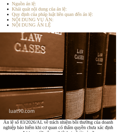
Nguồn án lệ:
Khái quát nội dung của án lệ:
Quy định của pháp luật liên quan đến án lệ:
NỘI DUNG VỤ ÁN:
NỘI DUNG ÁN LỆ
Án lệ số 83/2026/AL về trách nhiệm bồi thường của doanh
nghiệp bảo hiểm khi cơ quan có thẩm quyền chưa xác định