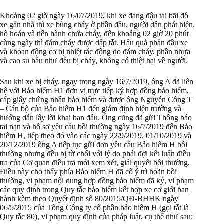
Khoảng 02 giờ ngày 16/07/2019, khi xe đang đậu tại bãi đỗ
xe gần nhà thì xe bùng cháy ở phần đầu, người dân phát hiện,
hô hoán và tiến hành chữa cháy, đến khoảng 02 giờ 20 phút
cùng ngày thì đám cháy được dập tắt. Hậu quả phần đầu xe
và khoan động cơ bị nhiệt tác động do đám cháy, phần nhựa
và cao su hầu như đều bị cháy, không có thiệt hại về người.
Sau khi xe bị cháy, ngay trong ngày 16/7/2019, ông A đã liên
hệ với Bảo hiểm H1 đơn vị trực tiếp ký hợp đồng bảo hiểm,
cấp giấy chứng nhận bảo hiểm và được ông Nguyễn Công T
– Cán bộ của Bảo hiểm H1 đến giám định hiện trường và
hướng dẫn lấy lời khai ban đầu. Ông cũng đã gửi Thông báo
tai nạn và hồ sơ yêu cầu bồi thường ngày 16/7/2019 đến Bảo
hiểm H, tiếp theo đó vào các ngày 22/9/2019, 01/10/2019 và
20/12/2019 ông A tiếp tục gửi đơn yêu cầu Bảo hiểm H bồi
thường nhưng đều bị từ chối với lý do phải đợi kết luận điều
tra của Cơ quan điều tra mới xem xét, giải quyết bồi thường.
Điều này cho thấy phía Bảo hiểm H đã cố ý trì hoãn bồi
thường, vi phạm nội dung hợp đồng bảo hiểm đã ký, vi phạm
các quy định trong Quy tắc bảo hiểm kết hợp xe cơ giới ban
hành kèm theo Quyết định số 80/2015/QĐ-BHHK ngày
06/5/2015 của Tổng Công ty cổ phần bảo hiểm H (gọi tắt là
Quy tắc 80), vi phạm quy định của pháp luật, cụ thể như sau: