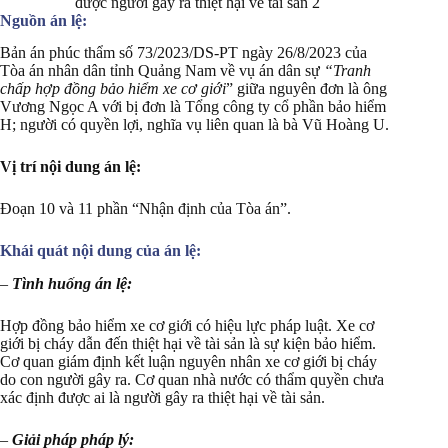
được người gây ra thiệt hại về tài sản 2
Nguồn án lệ:
Bản án phúc thẩm số 73/2023/DS-PT ngày 26/8/2023 của
Tòa án nhân dân tỉnh Quảng Nam về vụ án dân sự
“Tranh
chấp hợp đồng bảo hiểm xe cơ giới
” giữa nguyên đơn là ông
Vương Ngọc A với bị đơn là Tổng công ty cổ phần bảo hiểm
H; người có quyền lợi, nghĩa vụ liên quan là bà Vũ Hoàng U.
Vị trí nội dung án lệ:
Đoạn 10 và 11 phần “Nhận định của Tòa án”.
Khái quát nội dung của án lệ:
–
Tình huống án lệ:
Hợp đồng bảo hiểm xe cơ giới có hiệu lực pháp luật. Xe cơ
giới bị cháy dẫn đến thiệt hại về tài sản là sự kiện bảo hiểm.
Cơ quan giám định kết luận nguyên nhân xe cơ giới bị cháy
do con người gây ra. Cơ quan nhà nước có thẩm quyền chưa
xác định được ai là người gây ra thiệt hại về tài sản.
–
Giải pháp pháp lý: