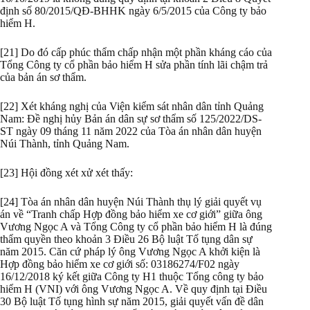
định số 80/2015/QĐ-BHHK ngày 6/5/2015 của Công ty bảo
hiểm H.
[21] Do đó cấp phúc thẩm chấp nhận một phần kháng cáo của
Tổng Công ty cổ phần bảo hiểm H sửa phần tính lãi chậm trả
của bản án sơ thẩm.
[22] Xét kháng nghị của Viện kiểm sát nhân dân tỉnh Quảng
Nam: Đề nghị hủy Bản án dân sự sơ thẩm số 125/2022/DS-
ST ngày 09 tháng 11 năm 2022 của Tòa án nhân dân huyện
Núi Thành, tỉnh Quảng Nam.
[23] Hội đồng xét xử xét thấy:
[24] Tòa án nhân dân huyện Núi Thành thụ lý giải quyết vụ
án về “Tranh chấp Hợp đồng bảo hiểm xe cơ giới” giữa ông
Vương Ngọc A và Tổng Công ty cổ phần bảo hiểm H là đúng
thẩm quyền theo khoản 3 Điều 26 Bộ luật Tố tụng dân sự
năm 2015. Căn cứ pháp lý ông Vương Ngọc A khởi kiện là
Hợp đồng bảo hiểm xe cơ giới số: 03186274/F02 ngày
16/12/2018 ký kết giữa Công ty H1 thuộc Tổng công ty bảo
hiểm H (VNI) với ông Vương Ngọc A. Về quy định tại Điều
30 Bộ luật Tố tụng hình sự năm 2015, giải quyết vấn đề dân