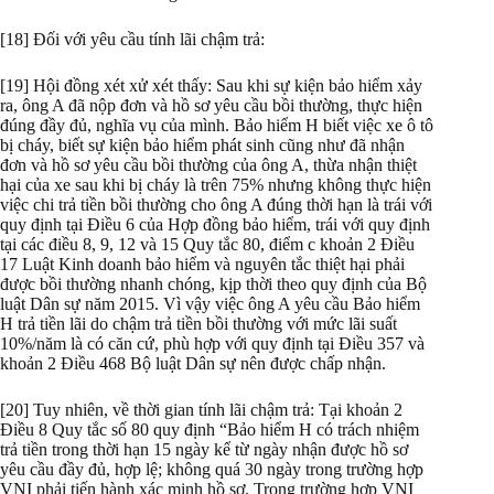
[18] Đối với yêu cầu tính lãi chậm trả:
[19] Hội đồng xét xử xét thấy: Sau khi sự kiện bảo hiểm xảy
ra, ông A đã nộp đơn và hồ sơ yêu cầu bồi thường, thực hiện
đúng đầy đủ, nghĩa vụ của mình. Bảo hiểm H biết việc xe ô tô
bị cháy, biết sự kiện bảo hiểm phát sinh cũng như đã nhận
đơn và hồ sơ yêu cầu bồi thường của ông A, thừa nhận thiệt
hại của xe sau khi bị cháy là trên 75% nhưng không thực hiện
việc chi trả tiền bồi thường cho ông A đúng thời hạn là trái với
quy định tại Điều 6 của Hợp đồng bảo hiểm, trái với quy định
tại các điều 8, 9, 12 và 15 Quy tắc 80, điểm c khoản 2 Điều
17 Luật Kinh doanh bảo hiểm và nguyên tắc thiệt hại phải
được bồi thường nhanh chóng, kịp thời theo quy định của Bộ
luật Dân sự năm 2015. Vì vậy việc ông A yêu cầu Bảo hiểm
H trả tiền lãi do chậm trả tiền bồi thường với mức lãi suất
10%/năm là có căn cứ, phù hợp với quy định tại Điều 357 và
khoản 2 Điều 468 Bộ luật Dân sự nên được chấp nhận.
[20] Tuy nhiên, về thời gian tính lãi chậm trả: Tại khoản 2
Điều 8 Quy tắc số 80 quy định “Bảo hiểm H có trách nhiệm
trả tiền trong thời hạn 15 ngày kể từ ngày nhận được hồ sơ
yêu cầu đầy đủ, hợp lệ; không quá 30 ngày trong trường hợp
VNI phải tiến hành xác minh hồ sơ. Trong trường hợp VNI