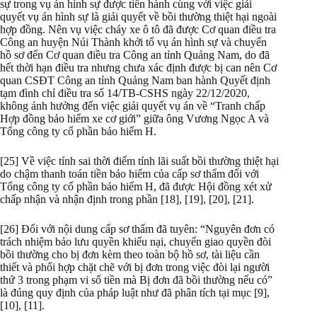
sự trong vụ án hình sự được tiến hành cùng với việc giải
quyết vụ án hình sự là giải quyết về bồi thường thiệt hại ngoài
hợp đồng. Nên vụ việc cháy xe ô tô đã được Cơ quan điều tra
Công an huyện Núi Thành khởi tố vụ án hình sự và chuyển
hồ sơ đến Cơ quan điều tra Công an tỉnh Quảng Nam, do đã
hết thời hạn điều tra nhưng chưa xác định được bị can nên Cơ
quan CSĐT Công an tỉnh Quảng Nam ban hành Quyết định
tạm đình chỉ điều tra số 14/TB-CSHS ngày 22/12/2020,
không ảnh hưởng đến việc giải quyết vụ án về “Tranh chấp
Hợp đồng bảo hiểm xe cơ giới” giữa ông Vương Ngọc A và
Tổng công ty cổ phần bảo hiểm H.
[25] Về việc tính sai thời điểm tính lãi suất bồi thường thiệt hại
do chậm thanh toán tiền bảo hiểm của cấp sơ thẩm đối với
Tổng công ty cổ phần bảo hiểm H, đã được Hội đồng xét xử
chấp nhận và nhận định trong phần [18], [19], [20], [21].
[26] Đối với nội dung cấp sơ thẩm đã tuyên: “Nguyên đơn có
trách nhiệm bảo lưu quyền khiếu nại, chuyển giao quyền đòi
bồi thường cho bị đơn kèm theo toàn bộ hồ sơ, tài liệu cần
thiết và phối hợp chặt chẽ với bị đơn trong việc đòi lại người
thứ 3 trong phạm vi số tiền mà Bị đơn đã bồi thường nếu có”
là đúng quy định của pháp luật như đã phân tích tại mục [9],
[10], [11].