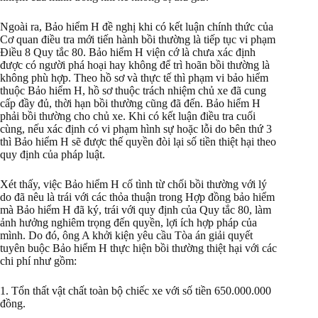
Ngoài ra, Bảo hiểm H đề nghị khi có kết luận chính thức của
Cơ quan điều tra mới tiến hành bồi thường là tiếp tục vi phạm
Điều 8 Quy tắc 80. Bảo hiểm H viện cớ là chưa xác định
được có người phá hoại hay không để trì hoãn bồi thường là
không phù hợp. Theo hồ sơ và thực tế thì phạm vi bảo hiểm
thuộc Bảo hiểm H, hồ sơ thuộc trách nhiệm chủ xe đã cung
cấp đầy đủ, thời hạn bồi thường cũng đã đến. Bảo hiểm H
phải bồi thường cho chủ xe. Khi có kết luận điều tra cuối
cùng, nếu xác định có vi phạm hình sự hoặc lỗi do bên thứ 3
thì Bảo hiểm H sẽ được thế quyền đòi lại số tiền thiệt hại theo
quy định của pháp luật.
Xét thấy, việc Bảo hiểm H cố tình từ chối bồi thường với lý
do đã nêu là trái với các thỏa thuận trong Hợp đồng bảo hiểm
mà Bảo hiểm H đã ký, trái với quy định của Quy tắc 80, làm
ảnh hưởng nghiêm trọng đến quyền, lợi ích hợp pháp của
mình. Do đó, ông A khởi kiện yêu cầu Tòa án giải quyết
tuyên buộc Bảo hiểm H thực hiện bồi thường thiệt hại với các
chi phí như gồm:
1. Tổn thất vật chất toàn bộ chiếc xe với số tiền 650.000.000
đồng.