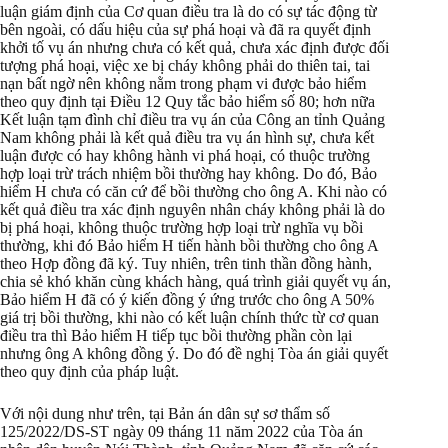
luận giám định của Cơ quan điều tra là do có sự tác động từ
bên ngoài, có dấu hiệu của sự phá hoại và đã ra quyết định
khởi tố vụ án nhưng chưa có kết quả, chưa xác định được đối
tượng phá hoại, việc xe bị cháy không phải do thiên tai, tai
nạn bất ngờ nên không nằm trong phạm vi được bảo hiểm
theo quy định tại Điều 12 Quy tắc bảo hiểm số 80; hơn nữa
Kết luận tạm đình chỉ điều tra vụ án của Công an tỉnh Quảng
Nam không phải là kết quả điều tra vụ án hình sự, chưa kết
luận được có hay không hành vi phá hoại, có thuộc trường
hợp loại trừ trách nhiệm bồi thường hay không. Do đó, Bảo
hiểm H chưa có căn cứ để bồi thường cho ông A. Khi nào có
kết quả điều tra xác định nguyên nhân cháy không phải là do
bị phá hoại, không thuộc trường hợp loại trừ nghĩa vụ bồi
thường, khi đó Bảo hiểm H tiến hành bồi thường cho ông A
theo Hợp đồng đã ký. Tuy nhiên, trên tinh thần đồng hành,
chia sẻ khó khăn cùng khách hàng, quá trình giải quyết vụ án,
Bảo hiểm H đã có ý kiến đồng ý ứng trước cho ông A 50%
giá trị bồi thường, khi nào có kết luận chính thức từ cơ quan
điều tra thì Bảo hiểm H tiếp tục bồi thường phần còn lại
nhưng ông A không đồng ý. Do đó đề nghị Tòa án giải quyết
theo quy định của pháp luật.
Với nội dung như trên, tại Bản án dân sự sơ thẩm số
125/2022/DS-ST ngày 09 tháng 11 năm 2022 của Tòa án