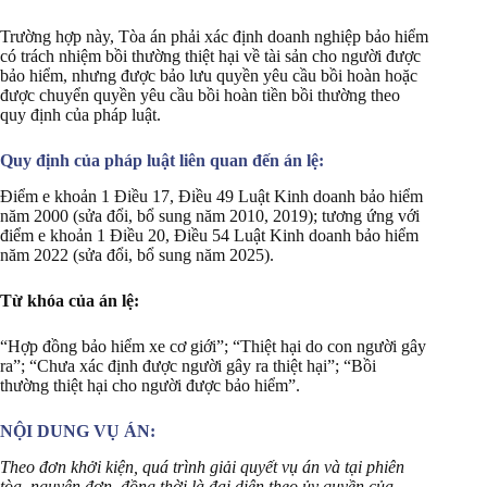
Trường hợp này, Tòa án phải xác định doanh nghiệp bảo hiểm
có trách nhiệm bồi thường thiệt hại về tài sản cho người được
bảo hiểm, nhưng được bảo lưu quyền yêu cầu bồi hoàn hoặc
được chuyển quyền yêu cầu bồi hoàn tiền bồi thường theo
quy định của pháp luật.
Quy định của pháp luật liên quan đến án lệ:
Điểm e khoản 1 Điều 17, Điều 49 Luật Kinh doanh bảo hiểm
năm 2000 (sửa đổi, bổ sung năm 2010, 2019); tương ứng với
điểm e khoản 1 Điều 20, Điều 54 Luật Kinh doanh bảo hiểm
năm 2022 (sửa đổi, bổ sung năm 2025).
Từ khóa của án lệ:
“Hợp đồng bảo hiểm xe cơ giới”; “Thiệt hại do con người gây
ra”; “Chưa xác định được người gây ra thiệt hại”; “Bồi
thường thiệt hại cho người được bảo hiểm”.
NỘI DUNG VỤ ÁN:
Theo đơn khởi kiện, quá trình giải quyết vụ án và tại phiên
tòa, nguyên đơn, đồng thời là đại diện theo ủy quyền của