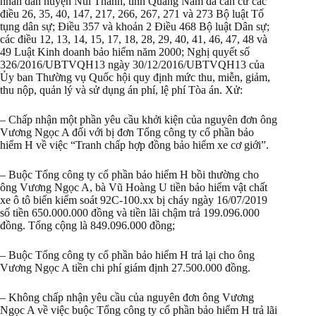
nhân dân huyện Núi Thành, tỉnh Quảng Nam đã căn cứ các
điều 26, 35, 40, 147, 217, 266, 267, 271 và 273 Bộ luật Tố
tụng dân sự; Điều 357 và khoản 2 Điều 468 Bộ luật Dân sự;
các điều 12, 13, 14, 15, 17, 18, 28, 29, 40, 41, 46, 47, 48 và
49 Luật Kinh doanh bảo hiểm năm 2000; Nghị quyết số
326/2016/UBTVQH13 ngày 30/12/2016/UBTVQH13 của
Ủy ban Thường vụ Quốc hội quy định mức thu, miễn, giảm,
thu nộp, quản lý và sử dụng án phí, lệ phí Tòa án. Xử:
– Chấp nhận một phần yêu cầu khởi kiện của nguyên đơn ông
Vương Ngọc A đối với bị đơn Tổng công ty cổ phần bảo
hiểm H về việc “Tranh chấp hợp đồng bảo hiểm xe cơ giới”.
– Buộc Tổng công ty cổ phần bảo hiểm H bồi thường cho
ông Vương Ngọc A, bà Vũ Hoàng U tiền bảo hiểm vật chất
xe ô tô biển kiểm soát 92C-100.xx bị cháy ngày 16/07/2019
số tiền 650.000.000 đồng và tiền lãi chậm trả 199.096.000
đồng. Tổng cộng là 849.096.000 đồng;
– Buộc Tổng công ty cổ phần bảo hiểm H trả lại cho ông
Vương Ngọc A tiền chi phí giám định 27.500.000 đồng.
– Không chấp nhận yêu cầu của nguyên đơn ông Vương
Ngọc A về việc buộc Tổng công ty cổ phần bảo hiểm H trả lãi