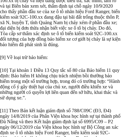
100.xx bị cháy và hiện đang được điều tra, xác minh, làm rõ
và tại Biên bản xem xét, thẩm định tại chỗ ngày 10/9/2020
cho thấy phần đầu xe của xe ô tô nhãn hiệu Ford Ranger, biển
kiểm soát 92C-100.xx đang đậu tại bãi đất trống thuộc thôn P,
xã N, huyện T, tỉnh Quảng Nam bị cháy xém ở phần đầu xe;
đại diện bị đơn thừa nhận biết việc xe ô tô bị cháy. Do đó,
Tòa cấp sơ thẩm xác định xe ô tô biển kiểm soát 92C-100.xx
đối tượng của hợp đồng bảo hiểm xe cơ giới bị cháy là sự kiện
bảo hiểm đã phát sinh là đúng.
[9] Về loại trừ bảo hiểm:
[10] Tại khoản 1 Điều 13 Quy tắc số 80 của Bảo hiểm 11 quy
định: Bảo hiểm H không chịu trách nhiệm bồi thường bảo
hiểm trong một số trường hợp, trong đó có trường hợp: “Hành
động cố ý gây thiệt hại của chủ xe, người điều khiển xe và
những người có quyền lợi liên quan đến sở hữu, khai thác và
sử dụng xe.”.
[11] Theo Bản kết luận giám định số 788/C09C (Đ3, Đ4)
ngày 14/8/2019 của Phân Viện khoa học hình sự tại thành phố
Đà Nẵng và theo Kết luận giám định lại số 6995/C09 – P2
ngày 06/12/2019 của Viện khoa học hình sự Bộ Công an xác
định xe ô tô nhãn hiệu Ford Ranger, biển kiểm soát 92C-