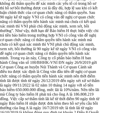
không đủ thẩm quyền để xác minh các yếu tố có trong hồ sơ
thì hồ sơ bồi thường được coi là đầy đủ, hợp lệ sau khi có kết
luận chính thức của cơ quan chức năng có thẩm quyền. Sau
90 ngày kể từ ngày VNI có công văn đề nghị cơ quan chức
năng có thẩm quyền tiến hành xác minh mà chưa có kết quả
xác minh thì VNI phải chủ động xác minh, xem xét, bồi
thường”. Như vậy, thời hạn để Bảo hiểm H thực hiện việc chi
trả tiền bảo hiểm trong trường hợp VNI có công văn đề nghị
cơ quan chức năng có thẩm quyền tiến hành xác minh mà
chưa có kết quả xác minh thì VNI phải chủ động xác minh,
xem xét, bồi thường là 90 ngày kể từ ngày VNI có công văn
đề nghị cơ quan chức năng có thẩm quyền tiến hành xác
minh. Trong vụ án này, Công ty cổ phần bảo hiểm H ban
hành Công văn số 100/BHHK-VNI ĐN ngày 26/9/2019 gửi
Cơ quan Công an huyện Núi Thành và Cơ quan Cảnh sát
điều tra được xác định là Công văn đầu tiên đề nghị cơ quan
chức năng có thẩm quyền tiến hành xác minh nên thời điểm
tính lãi được tính từ ngày 26/12/2019 đến ngày xét xử sơ thẩm
là ngày 09/11/2022 là 02 năm 10 tháng 14 ngày với số tiền
bảo hiểm 650.000.000 đồng, mức lãi là 10%/năm. Nên tiền lãi
mà Công ty bảo hiểm H phải trả cho ông A là 186.808.219
đồng. Việc cấp sơ thẩm tính lãi kể từ thời điểm 90 ngày tính từ
ngày Bảo hiểm H nhận được đơn kèm theo hồ sơ yêu cầu bồi
thường của ông A là ngày 16/7/2019 tức là tính lãi từ ngày
16/10/2019 là không đúng quy định tại khoản 2 Điều 8 Quyết