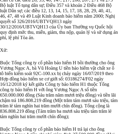
Bộ luật Tố tụng dân sự; Điều 357 và khoản 2 Điều 468 Bộ
luật Dân sự; các điều 12, 13, 14, 15, 17, 18, 28, 29, 40, 41,
46, 47, 48 và 49 Luật Kinh doanh bảo hiểm năm 2000; Nghị
quyết số 326/2016/UBTVQH13 ngày
30/12/2016/UBTVQH13 của Ủy ban Thường vụ Quốc hội
quy định mức thu, miễn, giảm, thu nộp, quản lý và sử dụng án
phí, lệ phí Tòa án.
Xử:
Buộc Tổng công ty cổ phần bảo hiểm H bồi thường cho ông
Vương Ngọc A, bà Vũ Hoàng U tiền bảo hiểm vật chất xe ô
tô biển kiểm soát 92C-100.xx bị cháy ngày 16/07/2019 theo
Hợp đồng bảo hiểm xe cơ giới số: 03186274/F02 ngày
16/12/2018 ký kết giữa Công ty bảo hiểm H1 thuộc Tổng
công ty bảo hiểm H với ông Vương Ngọc A số tiền
650.000.000 đồng (Sáu trăm năm mươi triệu đồng) và tiền lãi
chậm trả 186.808.219 đồng (Một trăm tám mươi sáu triệu, tám
trăm lẻ tám nghìn hai trăm mười chín đồng). Tổng cộng là
836.808.219 đồng (Tám trăm ba mươi sáu triệu tám trăm lẻ
tám nghìn hai trăm mười chín đồng);
Buộc Tổng công ty cổ phần bảo hiểm H trả lại cho ông