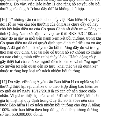
thường. Do vậy, việc Bảo hiểm H cho rằng hồ sơ yêu cầu bồi
thường của ông A “chưa đầy đủ” là không phù hợp.
[16] Từ những căn cứ trên cho thấy việc Bảo hiểm H viện lý
do: Hồ sơ yêu cầu bồi thường của ông A là chưa đầy đủ hay
chờ kết luận điều tra của Cơ quan Cảnh sát điều tra – Công an
tỉnh Quảng Nam xác định về việc xe ô tô BKS 92C-100.xx bị
cháy do ai gây ra mới tiến hành xem xét bồi thường, trong khi
Cơ quan điều tra đã có quyết định tạm đình chỉ điều tra vụ án;
ông A đã gửi đơn, hồ sơ yêu cầu bồi thường đầy đủ và trong
thời hạn quy định. Các tài liệu có trong hồ sơ không có chứng
cứ nào chứng minh việc xe bị cháy là do “Hành động cố ý
gây thiệt hại của chủ xe, người điều khiển xe và những người
có quyền lợi liên quan đến sở hữu, khai thác và sử dụng xe”
thuộc trường hợp loại trừ trách nhiệm bồi thường.
[17] Do vậy, việc ông A yêu cầu Bảo hiểm H có nghĩa vụ bồi
thường thiệt hại vật chất xe ô tô theo Hợp đồng bảo hiểm xe
cơ giới đã ký ngày 16/12/2018 là có căn cứ nên được chấp
nhận. Vì giá trị thiệt hại của xe như đã nêu là 100%, lớn hơn
giá trị thiệt hại quy định trong Quy tắc 80 là 75% nên cần
buộc Bảo hiểm H có trách nhiệm bồi thường cho ông A bằng
100% mức bảo hiểm theo hợp đồng bảo hiểm, tương đương
số tiền 650.000.000 đồng.