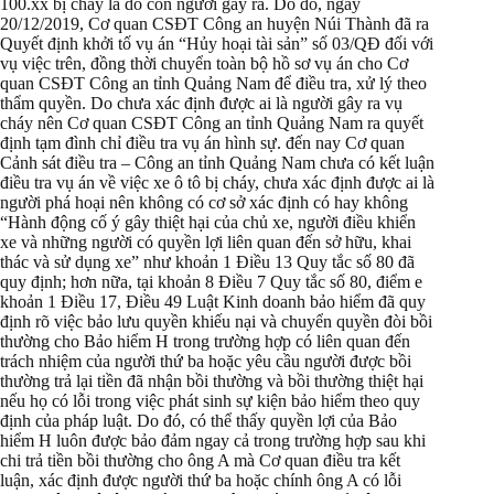
100.xx bị cháy là do con người gây ra. Do đó, ngày
20/12/2019, Cơ quan CSĐT Công an huyện Núi Thành đã ra
Quyết định khởi tố vụ án “Hủy hoại tài sản” số 03/QĐ đối với
vụ việc trên, đồng thời chuyển toàn bộ hồ sơ vụ án cho Cơ
quan CSĐT Công an tỉnh Quảng Nam để điều tra, xử lý theo
thẩm quyền. Do chưa xác định được ai là người gây ra vụ
cháy nên Cơ quan CSĐT Công an tỉnh Quảng Nam ra quyết
định tạm đình chỉ điều tra vụ án hình sự. đến nay Cơ quan
Cảnh sát điều tra – Công an tỉnh Quảng Nam chưa có kết luận
điều tra vụ án về việc xe ô tô bị cháy, chưa xác định được ai là
người phá hoại nên không có cơ sở xác định có hay không
“Hành động cố ý gây thiệt hại của chủ xe, người điều khiển
xe và những người có quyền lợi liên quan đến sở hữu, khai
thác và sử dụng xe” như khoản 1 Điều 13 Quy tắc số 80 đã
quy định; hơn nữa, tại khoản 8 Điều 7 Quy tắc số 80, điểm e
khoản 1 Điều 17, Điều 49 Luật Kinh doanh bảo hiểm đã quy
định rõ việc bảo lưu quyền khiếu nại và chuyển quyền đòi bồi
thường cho Bảo hiểm H trong trường hợp có liên quan đến
trách nhiệm của người thứ ba hoặc yêu cầu người được bồi
thường trả lại tiền đã nhận bồi thường và bồi thường thiệt hại
nếu họ có lỗi trong việc phát sinh sự kiện bảo hiểm theo quy
định của pháp luật. Do đó, có thể thấy quyền lợi của Bảo
hiểm H luôn được bảo đảm ngay cả trong trường hợp sau khi
chi trả tiền bồi thường cho ông A mà Cơ quan điều tra kết
luận, xác định được người thứ ba hoặc chính ông A có lỗi