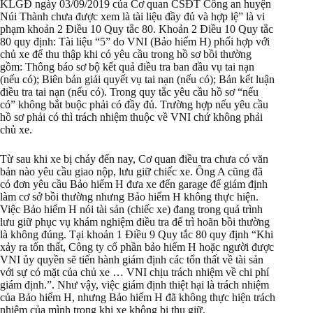
KLGĐ ngày 03/09/2019 của Cơ quan CSĐT Công an huyện
Núi Thành chưa được xem là tài liệu đầy đủ và hợp lệ” là vi
phạm khoản 2 Điều 10 Quy tắc 80. Khoản 2 Điều 10 Quy tắc
80 quy định: Tài liệu “5” do VNI (Bảo hiểm H) phối hợp với
chủ xe để thu thập khi có yêu cầu trong hồ sơ bồi thường
gồm: Thông báo sơ bộ kết quả điều tra ban đầu vụ tai nạn
(nếu có); Biên bản giải quyết vụ tai nạn (nếu có); Bản kết luận
điều tra tai nạn (nếu có). Trong quy tắc yêu cầu hồ sơ “nếu
có” không bắt buộc phải có đầy đủ. Trường hợp nếu yêu cầu
hồ sơ phải có thì trách nhiệm thuộc về VNI chứ không phải
chủ xe.
Từ sau khi xe bị cháy đến nay, Cơ quan điều tra chưa có văn
bản nào yêu cầu giao nộp, lưu giữ chiếc xe. Ông A cũng đã
có đơn yêu cầu Bảo hiểm H đưa xe đến garage để giám định
làm cơ sở bồi thường nhưng Bảo hiểm H không thực hiện.
Việc Bảo hiểm H nói tài sản (chiếc xe) đang trong quá trình
lưu giữ phục vụ khám nghiệm điều tra để trì hoãn bồi thường
là không đúng. Tại khoản 1 Điều 9 Quy tắc 80 quy định “Khi
xảy ra tổn thất, Công ty cổ phần bảo hiểm H hoặc người được
VNI ủy quyền sẽ tiến hành giám định các tổn thất về tài sản
với sự có mặt của chủ xe … VNI chịu trách nhiệm về chi phí
giám định.”. Như vậy, việc giám định thiệt hại là trách nhiệm
của Bảo hiểm H, nhưng Bảo hiểm H đã không thực hiện trách
nhiệm của mình trong khi xe không bị thu giữ.