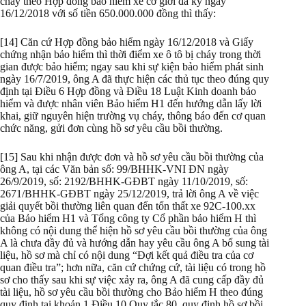
cháy theo Hợp đồng bảo hiểm xe cơ giới đã ký ngày
16/12/2018 với số tiền 650.000.000 đồng thì thấy:
[14] Căn cứ Hợp đồng bảo hiểm ngày 16/12/2018 và Giấy
chứng nhận bảo hiểm thì thời điểm xe ô tô bị cháy trong thời
gian được bảo hiểm; ngay sau khi sự kiện bảo hiểm phát sinh
ngày 16/7/2019, ông A đã thực hiện các thủ tục theo đúng quy
định tại Điều 6 Hợp đồng và Điều 18 Luật Kinh doanh bảo
hiểm và được nhân viên Bảo hiểm H1 đến hướng dẫn lấy lời
khai, giữ nguyên hiện trường vụ cháy, thông báo đến cơ quan
chức năng, gửi đơn cùng hồ sơ yêu cầu bồi thường.
[15] Sau khi nhận được đơn và hồ sơ yêu cầu bồi thường của
ông A, tại các Văn bản số: 99/BHHK-VNI ĐN ngày
26/9/2019, số: 2192/BHHK-GĐBT ngày 11/10/2019, số:
2671/BHHK-GĐBT ngày 25/12/2019, trả lời ông A về việc
giải quyết bồi thường liên quan đến tổn thất xe 92C-100.xx
của Bảo hiểm H1 và Tổng công ty Cổ phần bảo hiểm H thì
không có nội dung thể hiện hồ sơ yêu cầu bồi thường của ông
A là chưa đầy đủ và hướng dẫn hay yêu cầu ông A bổ sung tài
liệu, hồ sơ mà chỉ có nội dung “Đợi kết quả điều tra của cơ
quan điều tra”; hơn nữa, căn cứ chứng cứ, tài liệu có trong hồ
sơ cho thấy sau khi sự việc xảy ra, ông A đã cung cấp đầy đủ
tài liệu, hồ sơ yêu cầu bồi thường cho Bảo hiểm H theo đúng
quy định tại khoản 1 Điều 10 Quy tắc 80, quy định hồ sơ bồi