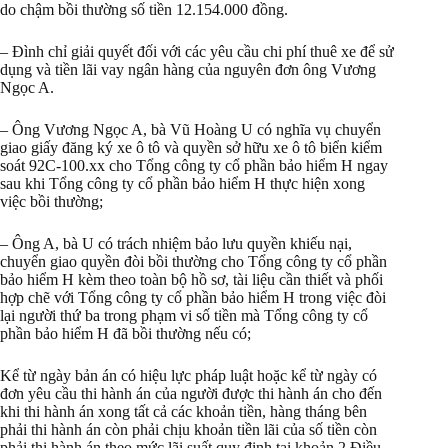
do chậm bồi thường số tiền 12.154.000 đồng.
– Đình chỉ giải quyết đối với các yêu cầu chi phí thuê xe để sử
dụng và tiền lãi vay ngân hàng của nguyên đơn ông Vương
Ngọc A.
– Ông Vương Ngọc A, bà Vũ Hoàng U có nghĩa vụ chuyển
giao giấy đăng ký xe ô tô và quyền sở hữu xe ô tô biển kiểm
soát 92C-100.xx cho Tổng công ty cổ phần bảo hiểm H ngay
sau khi Tổng công ty cổ phần bảo hiểm H thực hiện xong
việc bồi thường;
– Ông A, bà U có trách nhiệm bảo lưu quyền khiếu nại,
chuyển giao quyền đòi bồi thường cho Tổng công ty cổ phần
bảo hiểm H kèm theo toàn bộ hồ sơ, tài liệu cần thiết và phối
hợp chẽ với Tổng công ty cổ phần bảo hiểm H trong việc đòi
lại người thứ ba trong phạm vi số tiền mà Tổng công ty cổ
phần bảo hiểm H đã bồi thường nếu có;
Kể từ ngày bản án có hiệu lực pháp luật hoặc kể từ ngày có
đơn yêu cầu thi hành án của người được thi hành án cho đến
khi thi hành án xong tất cả các khoản tiền, hàng tháng bên
phải thi hành án còn phải chịu khoản tiền lãi của số tiền còn
phải thi hành án theo mức lãi suất quy định tại khoản 2 Điều