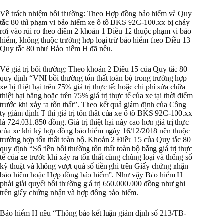
Về trách nhiệm bồi thường: Theo Hợp đồng bảo hiểm và Quy
tắc 80 thì phạm vi bảo hiểm xe ô tô BKS 92C-100.xx bị cháy
rơi vào rủi ro theo điểm 2 khoản 1 Điều 12 thuộc phạm vi bảo
hiểm, không thuộc trường hợp loại trừ bảo hiểm theo Điều 13
Quy tắc 80 như Bảo hiểm H đã nêu.
Về giá trị bồi thường: Theo khoản 2 Điều 15 của Quy tắc 80
quy định “VNI bồi thường tổn thất toàn bộ trong trường hợp
xe bị thiệt hại trên 75% giá trị thực tế; hoặc chi phí sửa chữa
thiệt hại bằng hoặc trên 75% giá trị thực tế của xe tại thời điểm
trước khi xảy ra tổn thất”. Theo kết quả giám định của Công
ty giám định T thì giá trị tổn thất của xe ô tô BKS 92C-100.xx
là 724.031.850 đồng. Giá trị thiệt hại này cao hơn giá trị thực
của xe khi ký hợp đồng bảo hiểm ngày 16/12/2018 nên thuộc
trường hợp tổn thất toàn bộ. Khoản 2 Điều 15 của Quy tắc 80
quy định “Số tiền bồi thường tổn thất toàn bộ bằng giá trị thực
tế của xe trước khi xảy ra tổn thất cùng chủng loại và thông số
kỹ thuật và không vượt quá số tiền ghi trên Giấy chứng nhận
bảo hiểm hoặc Hợp đồng bảo hiểm”. Như vậy Bảo hiểm H
phải giải quyết bồi thường giá trị 650.000.000 đồng như ghi
trên giấy chứng nhận và hợp đồng bảo hiểm.
Bảo hiểm H nêu “Thông báo kết luận giám định số 213/TB-