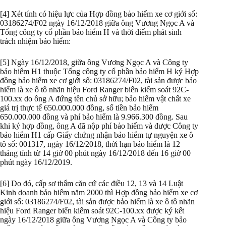
[4] Xét tính có hiệu lực của Hợp đồng bảo hiểm xe cơ giới số:
03186274/F02 ngày 16/12/2018 giữa ông Vương Ngọc A và
Tổng công ty cổ phần bảo hiểm H và thời điểm phát sinh
trách nhiệm bảo hiểm:
[5] Ngày 16/12/2018, giữa ông Vương Ngọc A và Công ty
bảo hiểm H1 thuộc Tổng công ty cổ phần bảo hiểm H ký Hợp
đồng bảo hiểm xe cơ giới số: 03186274/F02, tài sản được bảo
hiểm là xe ô tô nhãn hiệu Ford Ranger biển kiểm soát 92C-
100.xx do ông A đứng tên chủ sở hữu; bảo hiểm vật chất xe
giá trị thực tế 650.000.000 đồng, số tiền bảo hiểm
650.000.000 đồng và phí bảo hiểm là 9.966.300 đồng. Sau
khi ký hợp đồng, ông A đã nộp phí bảo hiểm và được Công ty
bảo hiểm H1 cấp Giấy chứng nhận bảo hiểm tự nguyện xe ô
tô số: 001317, ngày 16/12/2018, thời hạn bảo hiểm là 12
tháng tính từ 14 giờ 00 phút ngày 16/12/2018 đến 16 giờ 00
phút ngày 16/12/2019.
[6] Do đó, cấp sơ thẩm căn cứ các điều 12, 13 và 14 Luật
Kinh doanh bảo hiểm năm 2000 thì Hợp đồng bảo hiểm xe cơ
giới số: 03186274/F02, tài sản được bảo hiểm là xe ô tô nhãn
hiệu Ford Ranger biển kiểm soát 92C-100.xx được ký kết
ngày 16/12/2018 giữa ông Vương Ngọc A và Công ty bảo