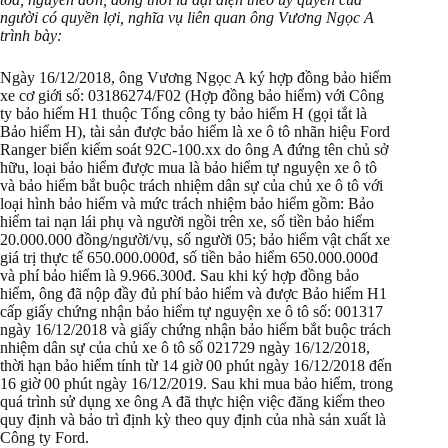
người có quyền lợi, nghĩa vụ liên quan ông Vương Ngọc A
trình bày:
Ngày 16/12/2018, ông Vương Ngọc A ký hợp đồng bảo hiểm
xe cơ giới số: 03186274/F02 (Hợp đồng bảo hiểm) với Công
ty bảo hiểm H1 thuộc Tổng công ty bảo hiểm H (gọi tắt là
Bảo hiểm H), tài sản được bảo hiểm là xe ô tô nhãn hiệu Ford
Ranger biển kiểm soát 92C-100.xx do ông A đứng tên chủ sở
hữu, loại bảo hiểm được mua là bảo hiểm tự nguyện xe ô tô
và bảo hiểm bắt buộc trách nhiệm dân sự của chủ xe ô tô với
loại hình bảo hiểm và mức trách nhiệm bảo hiểm gồm: Bảo
hiểm tai nạn lái phụ và người ngồi trên xe, số tiền bảo hiểm
20.000.000 đồng/người/vụ, số người 05; bảo hiểm vật chất xe
giá trị thực tế 650.000.000đ, số tiền bảo hiểm 650.000.000đ
và phí bảo hiểm là 9.966.300đ. Sau khi ký hợp đồng bảo
hiểm, ông đã nộp đầy đủ phí bảo hiểm và được Bảo hiểm H1
cấp giấy chứng nhận bảo hiểm tự nguyện xe ô tô số: 001317
ngày 16/12/2018 và giấy chứng nhận bảo hiểm bắt buộc trách
nhiệm dân sự của chủ xe ô tô số 021729 ngày 16/12/2018,
thời hạn bảo hiểm tính từ 14 giờ 00 phút ngày 16/12/2018 đến
16 giờ 00 phút ngày 16/12/2019. Sau khi mua bảo hiểm, trong
quá trình sử dụng xe ông A đã thực hiện việc đăng kiểm theo
quy định và bảo trì định kỳ theo quy định của nhà sản xuất là
Công ty Ford.