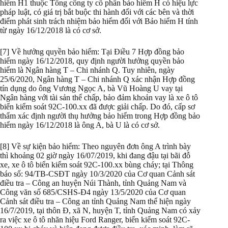
hiểm H1 thuộc Tổng công ty cổ phần bảo hiểm H có hiệu lực
pháp luật, có giá trị bắt buộc thi hành đối với các bên và thời
điểm phát sinh trách nhiệm bảo hiểm đối với Bảo hiểm H tính
từ ngày 16/12/2018 là có cơ sở.
[7] Về hưởng quyền bảo hiểm: Tại Điều 7 Hợp đồng bảo
hiểm ngày 16/12/2018, quy định người hưởng quyền bảo
hiểm là Ngân hàng T – Chi nhánh Q. Tuy nhiên, ngày
25/6/2020, Ngân hàng T – Chi nhánh Q xác nhận Hợp đồng
tín dụng do ông Vương Ngọc A, bà Vũ Hoàng U vay tại
Ngân hàng với tài sản thế chấp, bảo đảm khoản vay là xe ô tô
biển kiểm soát 92C-100.xx đã được giải chấp. Do đó, cấp sơ
thẩm xác định người thụ hưởng bảo hiểm trong Hợp đồng bảo
hiểm ngày 16/12/2018 là ông A, bà U là có cơ sở.
[8] Về sự kiện bảo hiểm: Theo nguyên đơn ông A trình bày
thì khoảng 02 giờ ngày 16/07/2019, khi đang đậu tại bãi đỗ
xe, xe ô tô biển kiểm soát 92C-100.xx bùng cháy; tại Thông
báo số: 94/TB-CSĐT ngày 10/3/2020 của Cơ quan Cảnh sát
điều tra – Công an huyện Núi Thành, tỉnh Quảng Nam và
Công văn số 685/CSHS-Đ4 ngày 13/5/2020 của Cơ quan
Cảnh sát điều tra – Công an tỉnh Quảng Nam thể hiện ngày
16/7/2019, tại thôn Đ, xã N, huyện T, tỉnh Quảng Nam có xảy
ra việc xe ô tô nhãn hiệu Ford Ranger, biển kiểm soát 92C-