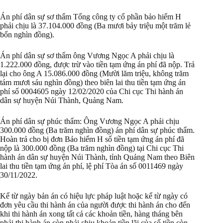
Án phí dân sự sơ thẩm Tổng công ty cổ phần bảo hiểm H
phải chịu là 37.104.000 đồng (Ba mươi bảy triệu một trăm lẻ
bốn nghìn đồng).
Án phí dân sự sơ thẩm ông Vương Ngọc A phải chịu là
1.222.000 đồng, được trừ vào tiền tạm ứng án phí đã nộp. Trả
lại cho ông A 15.086.000 đồng (Mười lăm triệu, không trăm
tám mươi sáu nghìn đồng) theo biên lai thu tiền tạm ứng án
phí số 0004605 ngày 12/02/2020 của Chi cục Thi hành án
dân sự huyện Núi Thành, Quảng Nam.
Án phí dân sự phúc thẩm: Ông Vương Ngọc A phải chịu
300.000 đồng (Ba trăm nghìn đồng) án phí dân sự phúc thẩm.
Hoàn trả cho bị đơn Bảo hiểm H số tiền tạm ứng án phí đã
nộp là 300.000 đồng (Ba trăm nghìn đồng) tại Chi cục Thi
hành án dân sự huyện Núi Thành, tỉnh Quảng Nam theo Biên
lai thu tiền tạm ứng án phí, lệ phí Tòa án số 0011469 ngày
30/11/2022.
Kể từ ngày bản án có hiệu lực pháp luật hoặc kể từ ngày có
đơn yêu cầu thi hành án của người được thi hành án cho đến
khi thi hành án xong tất cả các khoản tiền, hàng tháng bên
phải thi hành án còn phải chịu khoản tiền lãi của số tiền còn