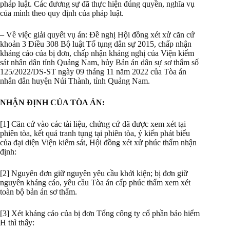
pháp luật. Các đương sự đã thực hiện đúng quyền, nghĩa vụ
của mình theo quy định của pháp luật.
– Về việc giải quyết vụ án: Đề nghị Hội đồng xét xử căn cứ
khoản 3 Điều 308 Bộ luật Tố tụng dân sự 2015, chấp nhận
kháng cáo của bị đơn, chấp nhận kháng nghị của Viện kiểm
sát nhân dân tỉnh Quảng Nam, hủy Bản án dân sự sơ thẩm số
125/2022/DS-ST ngày 09 tháng 11 năm 2022 của Tòa án
nhân dân huyện Núi Thành, tỉnh Quảng Nam.
NHẬN ĐỊNH CỦA TÒA ÁN:
[1] Căn cứ vào các tài liệu, chứng cứ đã được xem xét tại
phiên tòa, kết quả tranh tụng tại phiên tòa, ý kiến phát biểu
của đại diện Viện kiểm sát, Hội đồng xét xử phúc thẩm nhận
định:
[2] Nguyên đơn giữ nguyên yêu cầu khởi kiện; bị đơn giữ
nguyên kháng cáo, yêu cầu Tòa án cấp phúc thẩm xem xét
toàn bộ bản án sơ thẩm.
[3] Xét kháng cáo của bị đơn Tổng công ty cổ phần bảo hiểm
H thì thấy: