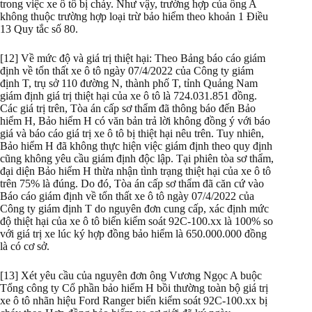
trong việc xe ô tô bị cháy. Như vậy, trường hợp của ông A
không thuộc trường hợp loại trừ bảo hiểm theo khoản 1 Điều
13 Quy tắc số 80.
[12] Về mức độ và giá trị thiệt hại: Theo Bảng báo cáo giám
định về tổn thất xe ô tô ngày 07/4/2022 của Công ty giám
định T, trụ sở 110 đường N, thành phố T, tỉnh Quảng Nam
giám định giá trị thiệt hại của xe ô tô là 724.031.851 đồng.
Các giá trị trên, Tòa án cấp sơ thẩm đã thông báo đến Bảo
hiểm H, Bảo hiểm H có văn bản trả lời không đồng ý với báo
giá và báo cáo giá trị xe ô tô bị thiệt hại nêu trên. Tuy nhiên,
Bảo hiểm H đã không thực hiện việc giám định theo quy định
cũng không yêu cầu giám định độc lập. Tại phiên tòa sơ thẩm,
đại diện Bảo hiểm H thừa nhận tình trạng thiệt hại của xe ô tô
trên 75% là đúng. Do đó, Tòa án cấp sơ thẩm đã căn cứ vào
Báo cáo giám định về tổn thất xe ô tô ngày 07/4/2022 của
Công ty giám định T do nguyên đơn cung cấp, xác định mức
độ thiệt hại của xe ô tô biển kiểm soát 92C-100.xx là 100% so
với giá trị xe lúc ký hợp đồng bảo hiểm là 650.000.000 đồng
là có cơ sở.
[13] Xét yêu cầu của nguyên đơn ông Vương Ngọc A buộc
Tổng công ty Cổ phần bảo hiểm H bồi thường toàn bộ giá trị
xe ô tô nhãn hiệu Ford Ranger biển kiểm soát 92C-100.xx bị