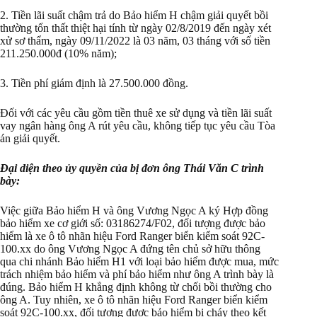
2. Tiền lãi suất chậm trả do Bảo hiểm H chậm giải quyết bồi
thường tổn thất thiệt hại tính từ ngày 02/8/2019 đến ngày xét
xử sơ thẩm, ngày 09/11/2022 là 03 năm, 03 tháng với số tiền
211.250.000đ (10% năm);
3. Tiền phí giám định là 27.500.000 đồng.
Đối với các yêu cầu gồm tiền thuê xe sử dụng và tiền lãi suất
vay ngân hàng ông A rút yêu cầu, không tiếp tục yêu cầu Tòa
án giải quyết.
Đại diện theo ủy quyền của bị đơn ông Thái Văn C
trình
bày:
Việc giữa Bảo hiểm H và ông Vương Ngọc A ký Hợp đồng
bảo hiểm xe cơ giới số: 03186274/F02, đối tượng được bảo
hiểm là xe ô tô nhãn hiệu Ford Ranger biển kiểm soát 92C-
100.xx do ông Vương Ngọc A đứng tên chủ sở hữu thông
qua chi nhánh Bảo hiểm H1 với loại bảo hiểm được mua, mức
trách nhiệm bảo hiểm và phí bảo hiểm như ông A trình bày là
đúng. Bảo hiểm H khẳng định không từ chối bồi thường cho
ông A. Tuy nhiên, xe ô tô nhãn hiệu Ford Ranger biển kiểm
soát 92C-100.xx, đối tượng được bảo hiểm bị cháy theo kết