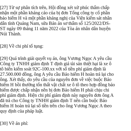
[27] Từ sự phân tích trên, Hội đồng xét xử phúc thẩm chấp
nhận một phần kháng cáo của bị đơn Tổng công ty cổ phần
bảo hiểm H và một phần kháng nghị của Viện kiểm sát nhân
dân tỉnh Quảng Nam, sửa Bản án sơ thẩm số 125/2022/DS-
ST ngày 09 tháng 11 năm 2022 của Tòa án nhân dân huyện
Núi Thành.
[28] Về chi phí tố tụng:
[29] Quá trình giải quyết vụ án, ông Vương Ngọc A yêu cầu
Công ty TNHH giám định T định giá tài sản thiệt hại là xe ô
tô biển kiểm soát 92C-100.xx với số tiền phí giám định là
27.500.000 đồng, ông A yêu cầu Bảo hiểm H hoàn trả lại cho
ông. Xét thấy, do yêu cầu của nguyên đơn về việc buộc Bảo
hiểm H bồi thường tổn thất vật chất xe ô tô theo hợp đồng bảo
hiểm được chấp nhận nên bị đơn Bảo hiểm H phải chịu chi
phí giám định. Hiện chi phí giám định này nguyên đơn ông A
đã trả cho Công ty TNHH giám định T nên cần buộc Bảo
hiểm H hoàn trả lại số tiền trên cho ông Vương Ngọc A theo
quy định của pháp luật.
[30] Về án phí: